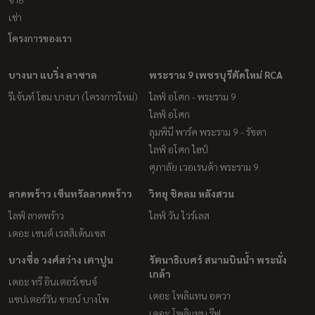
เช่า
โครงการของเรา
บางนา แบริ่ง ลาซาล
พระราม 9 เพชรบุรีตัดใหม่ RCA
รีเจ้นท์ โฮม บางนา (โครงการใหม่)
ไลฟ์ อโศก - พระราม 9
ไลฟ์ อโศก
ลุมพินี พาร์ค พระราม 9 - รัชดา
ไลฟ์ อโศก ไฮป์
ศุภาลัย เวอเรนด้า พระราม 9
ลาดพร้าว เซ็นทรัลลาดพร้าว
วิทยุ ชิดลม หลังสวน
ไลฟ์ ลาดพร้าว
ไลฟ์ วัน ไวร์เลส
เดอะ เซนต์ เรสสิเด้นเซส
บางซื่อ วงศ์สว่าง เตาปูน
รัตนาธิเบศร์ สนามบินน้ำ พระนั่ง
เกล้า
เดอะ ทรี อินเตอร์เชนจ์
เดอะ โพลิแทน อควา
แชปเตอร์วัน ชายน์ บางโพ
เดอะ โพลิแทน รีฟ