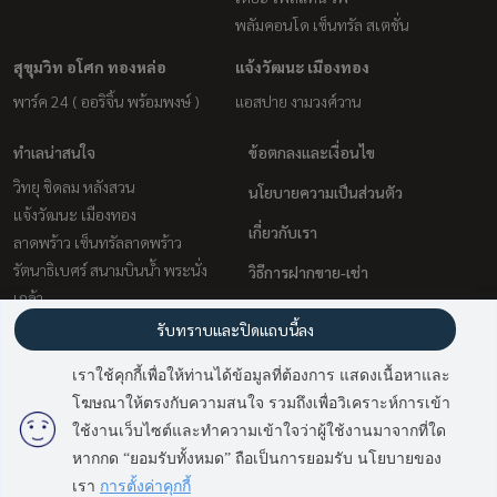
พลัมคอนโด เซ็นทรัล สเตชั่น
สุขุมวิท อโศก ทองหล่อ
แจ้งวัฒนะ เมืองทอง
พาร์ค 24 ( ออริจิ้น พร้อมพงษ์ )
แอสปาย งามวงศ์วาน
ทำเลน่าสนใจ
ข้อตกลงและเงื่อนไข
วิทยุ ชิดลม หลังสวน
นโยบายความเป็นส่วนตัว
แจ้งวัฒนะ เมืองทอง
เกี่ยวกับเรา
ลาดพร้าว เซ็นทรัลลาดพร้าว
รัตนาธิเบศร์ สนามบินน้ำ พระนั่ง
วิธีการฝากขาย-เช่า
เกล้า
ติดต่อ
บางนา แบริ่ง ลาซาล
รับทราบและปิดแถบนี้ลง
พระราม 9 เพชรบุรีตัดใหม่ RCA
เราใช้คุกกี้เพื่อให้ท่านได้ข้อมูลที่ต้องการ แสดงเนื้อหาและ
บางซื่อ วงศ์สว่าง เตาปูน
โฆษณาให้ตรงกับความสนใจ รวมถึงเพื่อวิเคราะห์การเข้า
สุขุมวิท อโศก ทองหล่อ
ใช้งานเว็บไซต์และทำความเข้าใจว่าผู้ใช้งานมาจากที่ใด
หากกด “ยอมรับทั้งหมด” ถือเป็นการยอมรับ นโยบายของ
Power by
Livinginsider.com
เรา
การตั้งค่าคุกกี้