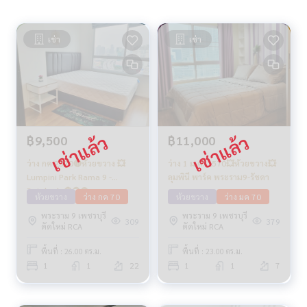
เช่า
เช่า
฿9,500
฿11,000
ว่าง กค 2570🔴ห้วยขวาง 💥
ว่าง 1 ม.ค. 2570💥ห้วยขวาง💥
Lumpini Park Rama 9 -
ลุมพินี พาร์ค พระราม9-รัชดา
Ratchada🔴🟢🟡
ห้วยขวาง
ว่าง กค 70
ห้วยขวาง
ว่าง มค 70
พระราม 9 เพชรบุรี
พระราม 9 เพชรบุรี
309
379
ตัดใหม่ RCA
ตัดใหม่ RCA
พื้นที่ : 26.00 ตร.ม.
พื้นที่ : 23.00 ตร.ม.
1
1
22
1
1
7