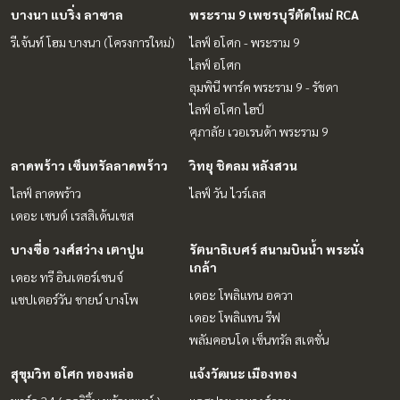
บางนา แบริ่ง ลาซาล
พระราม 9 เพชรบุรีตัดใหม่ RCA
รีเจ้นท์ โฮม บางนา (โครงการใหม่)
ไลฟ์ อโศก - พระราม 9
ไลฟ์ อโศก
ลุมพินี พาร์ค พระราม 9 - รัชดา
ไลฟ์ อโศก ไฮป์
ศุภาลัย เวอเรนด้า พระราม 9
ลาดพร้าว เซ็นทรัลลาดพร้าว
วิทยุ ชิดลม หลังสวน
ไลฟ์ ลาดพร้าว
ไลฟ์ วัน ไวร์เลส
เดอะ เซนต์ เรสสิเด้นเซส
บางซื่อ วงศ์สว่าง เตาปูน
รัตนาธิเบศร์ สนามบินน้ำ พระนั่ง
เกล้า
เดอะ ทรี อินเตอร์เชนจ์
เดอะ โพลิแทน อควา
แชปเตอร์วัน ชายน์ บางโพ
เดอะ โพลิแทน รีฟ
พลัมคอนโด เซ็นทรัล สเตชั่น
สุขุมวิท อโศก ทองหล่อ
แจ้งวัฒนะ เมืองทอง