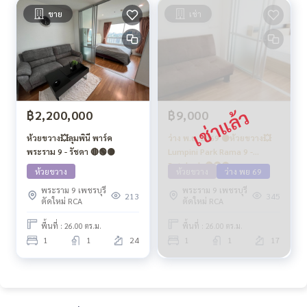
ขาย
เช่า
฿2,200,000
฿9,000
ห้วยขวาง💥ลุมพินี พาร์ค
ว่าง พ.ย. 2569 🟡ห้วยขวาง💥
พระราม 9 - รัชดา 🔴🟢🟡
Lumpini Park Rama 9 -
Ratchada🔴🟢🟡
ห้วยขวาง
ห้วยขวาง
ว่าง พย 69
พระราม 9 เพชรบุรี
พระราม 9 เพชรบุรี
213
345
ตัดใหม่ RCA
ตัดใหม่ RCA
พื้นที่ : 26.00 ตร.ม.
พื้นที่ : 26.00 ตร.ม.
1
1
24
1
1
17