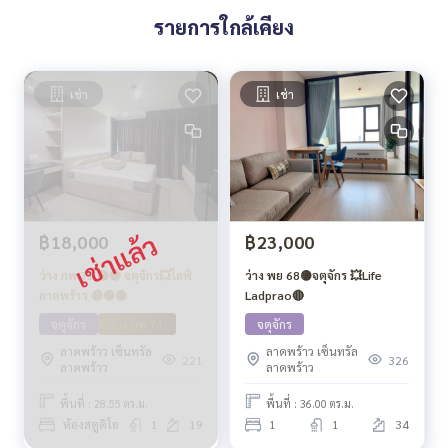
รายการใกล้เคียง
เช่า
เช่า
฿18,000
฿23,000
ว่าง กพ 71 🟡🔴 จตุจักร💥ไลฟ์
ว่าง พย 68🟡จตุจักร 💥Life
ลาดพร้าว 🔴🟢🟡
Ladprao🔴
จตุจักร
ว่าง กพ 71
จตุจักร
ลาดพร้าว เซ็นทรัล
ลาดพร้าว เซ็นทรัล
221
326
ลาดพร้าว
ลาดพร้าว
พื้นที่ : 28.55 ตร.ม.
พื้นที่ : 36.00 ตร.ม.
ห้องสตูดิโอ
1
19
1
1
34