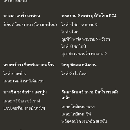
โครงการของเรา
บางนา แบริ่ง ลาซาล
พระราม 9 เพชรบุรีตัดใหม่ RCA
รีเจ้นท์ โฮม บางนา (โครงการใหม่)
ไลฟ์ อโศก - พระราม 9
ไลฟ์ อโศก
ลุมพินี พาร์ค พระราม 9 - รัชดา
ไลฟ์ อโศก ไฮป์
ศุภาลัย เวอเรนด้า พระราม 9
ลาดพร้าว เซ็นทรัลลาดพร้าว
วิทยุ ชิดลม หลังสวน
ไลฟ์ ลาดพร้าว
ไลฟ์ วัน ไวร์เลส
เดอะ เซนต์ เรสสิเด้นเซส
บางซื่อ วงศ์สว่าง เตาปูน
รัตนาธิเบศร์ สนามบินน้ำ พระนั่ง
เกล้า
เดอะ ทรี อินเตอร์เชนจ์
เดอะ โพลิแทน อควา
แชปเตอร์วัน ชายน์ บางโพ
เดอะ โพลิแทน รีฟ
พลัมคอนโด เซ็นทรัล สเตชั่น