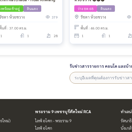
างพร้อมเข้าอยู่
ดินแดง
ว่าง ธค 68
ดินแดง
รัชดา ห้วยขวาง
รัชดา ห้วยขวาง
379
พื้นที่ : 37.00 ตร.ม.
พื้นที่ : 46.00 ตร.ม.
1
1
28
1
1
รับข่าวสารรายการ คอนโด และบ้า
พระราม 9 เพชรบุรีตัดใหม่ RCA
ทำเลน
ารใหม่)
ไลฟ์ อโศก - พระราม 9
รัตนาธ
ไลฟ์ อโศก
นั่งเกล้