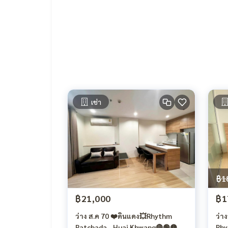
🦖 เตาไฟฟ้า + เครื่องดูดควัน
เช่า
฿1
฿21,000
฿1
ว่าง ส.ค 70 ❤️ดินแดง💥Rhythm
ว่า
Ratchada - Huai Khwang🔴🟢🟡
Rhy