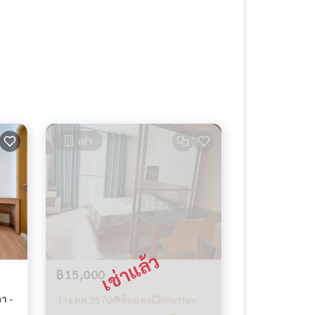
เช่า
฿15,000
ว่าง กค 2570☘️ดินแดง💥Rhythm