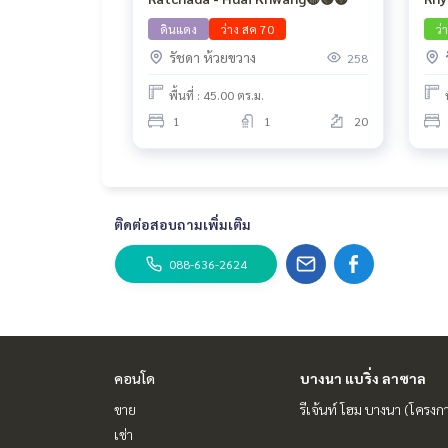
ดินแดง
ว่าง สค 70
ว่
รัชดา ห้วยขวาง
258
พื้นที่ : 45.00 ตร.ม.
1
1
20
ติดต่อสอบถามเพิ่มเติม
088-636-2624
คอนโด
บางนา แบริ่ง ลาซาล
ขาย
รีเจ้นท์ โฮม บางนา (โครงก
เช่า