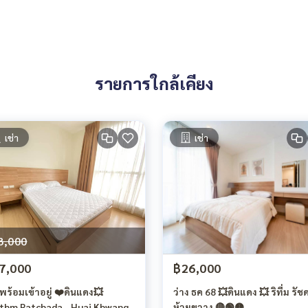
รายการใกล้เคียง
เช่า
เช่า
8,000
7,000
฿26,000
งพร้อมเข้าอยู่ ❤️ดินแดง💥
ว่าง ธค 68 💥ดินแดง 💥 ริทึ่ม รัชดา -
thm Ratchada - Huai Khwang
ห้วยขวาง 🔴🟢🟡