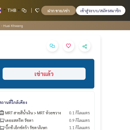
THB
ฝาก ขาย/เช่า
เข้าสู่ระบบ/สมัครสมาชิก
a - Huai Khwang
เช่าแล้ว
สถานที่ใกล้เคียง
MRT สายสีน้ำเงิน > MRT ห้วยขวาง
0.1 กิโลเมตร
เดอะสตรีท รัชดา
0.9 กิโลเมตร
บิ๊กซี เอ็กซ์ตร้า รัชดาภิเษก
1.1 กิโลเมตร