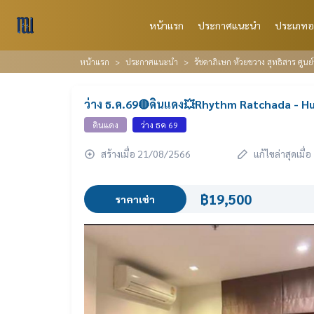
หน้าแรก
ประกาศแนะนำ
ประเภทอ
หน้าแรก
ประกาศแนะนำ
รัชดาภิเษก ห้วยขวาง สุทธิสาร ศูนย
ว่าง ธ.ค.69🔴ดินแดง💥Rhythm Ratchada - H
ดินแดง
ว่าง ธค 69
สร้างเมื่อ 21/08/2566
แก้ไขล่าสุดเมื
฿19,500
ราคาเช่า