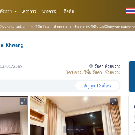
สังหาฯ
โครงการ
บทความ
ติดต่อ
์วัฒนธรรม เหม่งจ๋าย
ริทึ่ม รัชดา - ห้วยขวาง
ว่าง ธ.ค.69🔴ดินแดง💥Rhythm Ratchad
uai Khwang
่อ 13/01/2569
รัชดา ห้วยขวาง
โครงการ : ริทึ่ม รัชดา - ห้วยขวาง
สัญญา
12 เดือน