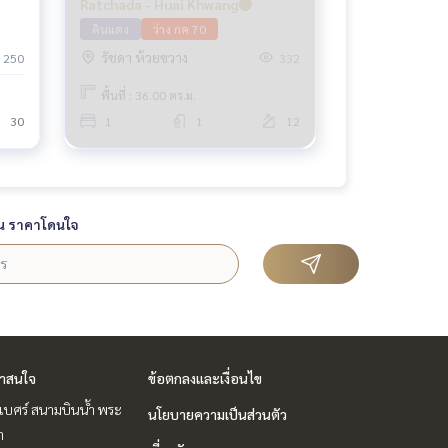
Ratchada - Huai Khwang🔴
ดินแดง
ว่าง กค 70
รัชดา ห้วยขวาง
250
332
พื้นที่ : 36.00 ตร.ม.
30
1
1
12
น ราคาโดนใจ
่าสนใจ
ข้อตกลงและเงื่อนไข
ิเบศร์ สนามบินน้ำ พระ
นโยบายความเป็นส่วนตัว
า