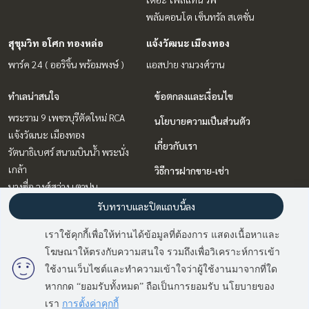
พลัมคอนโด เซ็นทรัล สเตชั่น
สุขุมวิท อโศก ทองหล่อ
แจ้งวัฒนะ เมืองทอง
พาร์ค 24 ( ออริจิ้น พร้อมพงษ์ )
แอสปาย งามวงศ์วาน
ทำเลน่าสนใจ
ข้อตกลงและเงื่อนไข
พระราม 9 เพชรบุรีตัดใหม่ RCA
นโยบายความเป็นส่วนตัว
แจ้งวัฒนะ เมืองทอง
เกี่ยวกับเรา
รัตนาธิเบศร์ สนามบินน้ำ พระนั่ง
เกล้า
วิธีการฝากขาย-เช่า
บางซื่อ วงศ์สว่าง เตาปูน
ติดต่อ
สุขุมวิท อโศก ทองหล่อ
รับทราบและปิดแถบนี้ลง
บางนา แบริ่ง ลาซาล
เราใช้คุกกี้เพื่อให้ท่านได้ข้อมูลที่ต้องการ แสดงเนื้อหาและ
ลาดพร้าว เซ็นทรัลลาดพร้าว
โฆษณาให้ตรงกับความสนใจ รวมถึงเพื่อวิเคราะห์การเข้า
วิทยุ ชิดลม หลังสวน
มี
2
คนกำลังดูประกาศนี้
ใช้งานเว็บไซต์และทำความเข้าใจว่าผู้ใช้งานมาจากที่ใด
หากกด “ยอมรับทั้งหมด” ถือเป็นการยอมรับ นโยบายของ
Sold Out
Power by
Livinginsider.com
เรา
การตั้งค่าคุกกี้