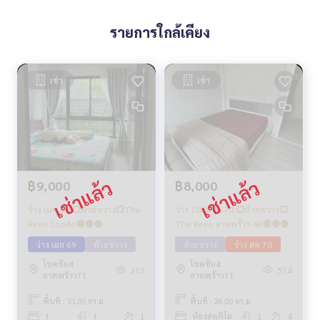
รายการใกล้เคียง
เช่า
เช่า
฿9,000
฿8,000
ว่าง เมษ 69 💥ห้วยขวาง💥The
ว่าง 10สค 2570 💥ห้วยขวาง💥
Revo Condo🔴🟢🟡
The Revo ลาดพร้าว 48🔴🟢🟡
ว่าง เมย 69
ห้วยขวาง
ห้วยขวาง
ว่าง สค 70
โชคชัย4
โชคชัย4
212
574
ลาดพร้าว71
ลาดพร้าว71
พื้นที่ : 31.00 ตร.ม.
พื้นที่ : 26.00 ตร.ม.
1
1
1
ห้องสตูดิโอ
1
4