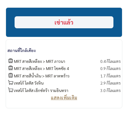
- ตึก A
- รูปแบบห้อง 1 ห้องนอน 1 ห้องน้ำ
เช่าแล้ว
ค่าเช่าห้อง 12,000 / เดือน (สัญญาเช่า 1 ปี)
ค่าประกันห้อง 2 เดือน และจ่ายค่าเช่าเดือนแรก 1 เดือน
รวมจ่าย 3 เดือน พร้อมเข้าอยู่ได้เลยครับ
(เฟอร์นิเจอร์ครบ+เครื่องใช้ไฟฟ้า)
สถานที่ใกล้เคียง
- แอร์
- ตู้เย็น
MRT สายสีเหลือง > MRT ภาวนา
0.4 กิโลเมตร
- เครื่องทำน้ำอุ่น
MRT สายสีเหลือง > MRT โชคชัย 4
0.9 กิโลเมตร
- ทีวี
MRT สายสีน้ำเงิน > MRT ลาดพร้าว
1.7 กิโลเมตร
- เครืองซักผ้า
เทสโก้ โลตัส วังหิน
2.9 กิโลเมตร
เทสโก้ โลตัส เอ็กซ์ตร้า รามอินทรา
3.0 กิโลเมตร
แสดงเพิ่มเติม