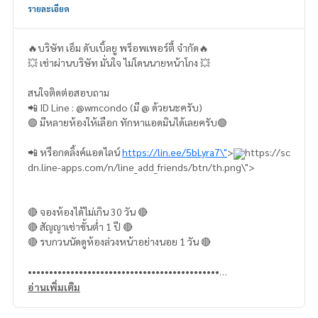
รายละเอียด
🔥บริษัท เอ็ม ดับเบิ้ลยู พร็อพเพอร์ตี้ จำกัด🔥
💥 เช่าผ่านบริษัท มั่นใจ ไม่โดนนายหน้าโกง 💥
สนใจติดต่อสอบถาม
📲 ID Line : @wmcondo (มี @ ด้วยนะครับ)
🟢 มีหลายห้องให้เลือก ทักหาแอดมินได้เลยครับ🟢
📲 หรือกดลิ้งค์แอดไลน์
https://lin.ee/5bLyra7\"
>
https://sc
dn.line-apps.com/n/line_add_friends/btn/th.png\">
🔴 จองห้องได้ไม่เกิน 30 วัน 🔴
🔴 สัญญาเช่าขั้นต่ำ 1 ปี 🔴
🔴 รบกวนนัดดูห้องล่วงหน้าอย่างนอย 1 วัน 🔴
•••••••••••••••••••••••••••••••••••••••••••••
รายละเอียดห้อง
อ่านเพิ่มเติม
- ขนาด 32.18 ตรม.
- ชั้น 3