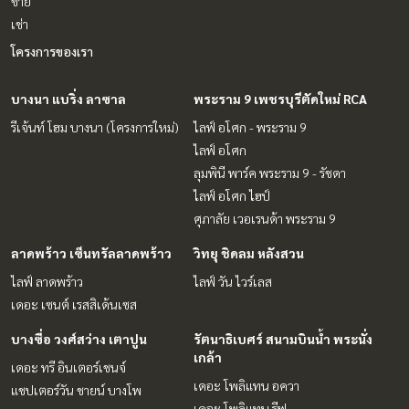
ขาย
เช่า
โครงการของเรา
บางนา แบริ่ง ลาซาล
พระราม 9 เพชรบุรีตัดใหม่ RCA
รีเจ้นท์ โฮม บางนา (โครงการใหม่)
ไลฟ์ อโศก - พระราม 9
ไลฟ์ อโศก
ลุมพินี พาร์ค พระราม 9 - รัชดา
ไลฟ์ อโศก ไฮป์
ศุภาลัย เวอเรนด้า พระราม 9
ลาดพร้าว เซ็นทรัลลาดพร้าว
วิทยุ ชิดลม หลังสวน
ไลฟ์ ลาดพร้าว
ไลฟ์ วัน ไวร์เลส
เดอะ เซนต์ เรสสิเด้นเซส
บางซื่อ วงศ์สว่าง เตาปูน
รัตนาธิเบศร์ สนามบินน้ำ พระนั่ง
เกล้า
เดอะ ทรี อินเตอร์เชนจ์
เดอะ โพลิแทน อควา
แชปเตอร์วัน ชายน์ บางโพ
เดอะ โพลิแทน รีฟ