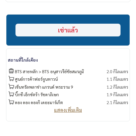
• ทีวี 32”
• ตู้เย็น 7.2 คิว
• ไมโครเวฟ
• เครื่องทำน้ำอุ่น
เช่าแล้ว
• เครื่องปรับอากาศ (แอร์ใหม่ )
สถานที่ใกล้เคียง
BTS สายหลัก > BTS อนุสาวรีย์ชัยสมรภูมิ
2.0 กิโลเมตร
ศูนย์การค้าฟอร์จูนทาวน์
1.1 กิโลเมตร
เซ็นทรัลพลาซ่า แกรนด์ พระราม 9
1.2 กิโลเมตร
บิ๊กซี เอ็กซ์ตร้า รัชดาภิเษก
1.9 กิโลเมตร
ดอง ดอง ดองกิ เดอะมาร์เก็ต
2.1 กิโลเมตร
แสดงเพิ่มเติม