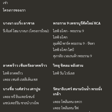
เช่า
โครงการของเรา
บางนา แบริ่ง ลาซาล
พระราม 9 เพชรบุรีตัดใหม่ RCA
รีเจ้นท์ โฮม บางนา (โครงการใหม่)
ไลฟ์ อโศก - พระราม 9
ไลฟ์ อโศก
ลุมพินี พาร์ค พระราม 9 - รัชดา
ไลฟ์ อโศก ไฮป์
ศุภาลัย เวอเรนด้า พระราม 9
ลาดพร้าว เซ็นทรัลลาดพร้าว
วิทยุ ชิดลม หลังสวน
ไลฟ์ ลาดพร้าว
ไลฟ์ วัน ไวร์เลส
เดอะ เซนต์ เรสสิเด้นเซส
บางซื่อ วงศ์สว่าง เตาปูน
รัตนาธิเบศร์ สนามบินน้ำ พระนั่ง
เกล้า
เดอะ ทรี อินเตอร์เชนจ์
เดอะ โพลิแทน อควา
แชปเตอร์วัน ชายน์ บางโพ
เดอะ โพลิแทน รีฟ