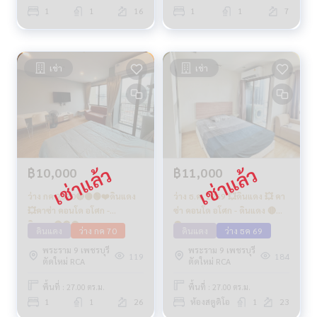
1
1
16
1
1
7
เช่า
เช่า
฿10,000
฿11,000
ว่าง กค 2570🔴🟡🟢❤️ดินแดง
ว่าง ธ.ค. 2569 💥ดินแดง 💥 คา
💥คาซ่า คอนโด อโศก -
ซ่า คอนโด อโศก - ดินแดง 🔴🟢
ดินแดง🔴🟢🟡
🟡
ดินแดง
ว่าง กค 70
ดินแดง
ว่าง ธค 69
พระราม 9 เพชรบุรี
พระราม 9 เพชรบุรี
119
184
ตัดใหม่ RCA
ตัดใหม่ RCA
พื้นที่ : 27.00 ตร.ม.
พื้นที่ : 27.00 ตร.ม.
1
1
26
ห้องสตูดิโอ
1
23