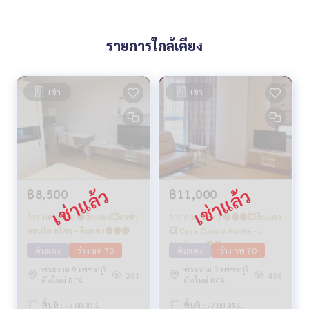
รายการใกล้เคียง
เช่า
เช่า
฿8,500
฿11,000
ว่าง มค 2570 🟡ดินแดง💥คาซ่า
ว่าง ก.พ. 2570 🔴🟢🟡💥ดินแดง
คอนโด อโศก - ดินแดง🟢🟡🔴
💥 Casa Condo Asoke -
Dindaeng🟢🟡
ดินแดง
ว่าง มค 70
ดินแดง
ว่าง กพ 70
พระราม 9 เพชรบุรี
พระราม 9 เพชรบุรี
281
436
ตัดใหม่ RCA
ตัดใหม่ RCA
พื้นที่ : 27.00 ตร.ม.
พื้นที่ : 27.00 ตร.ม.