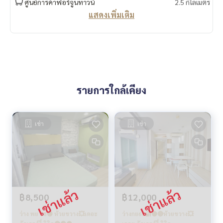
ศูนย์การค้าฟอร์จูนทาวน์
2.5 กิโลเมตร
แสดงเพิ่มเติม
รายการใกล้เคียง
เช่า
เช่า
฿8,500
฿12,000
ว่าง พย 68🟢 ห้วยขวาง💥เดอะ
ว่างกย69🔐🟡🔴ห้วยขวาง💥