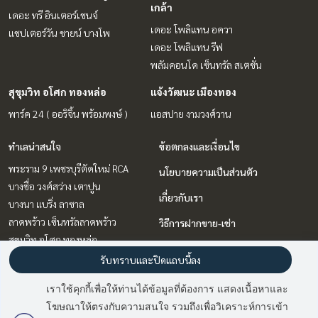
เกล้า
เดอะ ทรี อินเตอร์เชนจ์
เดอะ โพลิแทน อควา
แชปเตอร์วัน ชายน์ บางโพ
เดอะ โพลิแทน รีฟ
พลัมคอนโด เซ็นทรัล สเตชั่น
สุขุมวิท อโศก ทองหล่อ
แจ้งวัฒนะ เมืองทอง
พาร์ค 24 ( ออริจิ้น พร้อมพงษ์ )
แอสปาย งามวงศ์วาน
ทำเลน่าสนใจ
ข้อตกลงและเงื่อนไข
พระราม 9 เพชรบุรีตัดใหม่ RCA
นโยบายความเป็นส่วนตัว
บางซื่อ วงศ์สว่าง เตาปูน
เกี่ยวกับเรา
บางนา แบริ่ง ลาซาล
ลาดพร้าว เซ็นทรัลลาดพร้าว
วิธีการฝากขาย-เช่า
สุขุมวิท อโศก ทองหล่อ
ติดต่อ
แจ้งวัฒนะ เมืองทอง
รับทราบและปิดแถบนี้ลง
รัตนาธิเบศร์ สนามบินน้ำ พระนั่ง
เราใช้คุกกี้เพื่อให้ท่านได้ข้อมูลที่ต้องการ แสดงเนื้อหาและ
เกล้า
โฆษณาให้ตรงกับความสนใจ รวมถึงเพื่อวิเคราะห์การเข้า
มี
2
คนกำลังดูประกาศนี้
วิทยุ ชิดลม หลังสวน