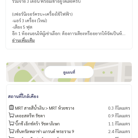
รวมจ่าย 3 เดือน พร้อมเข้าอยู่ได้เลยครับ
(เฟอร์นิเจอร์ครบ+เครื่องใช้ไฟฟ้า)
-แอร์ 3 เครื่อง (ใหม่)
-เตียง 5 ฟุต
อีก 1 ห้องนอนให้ผู้เช่าเลือก: ต้องการเตียงหรืออยากให้จัดเป็นห้อ
งทำงาน
อ่านเพิ่มเติม
-โต๊ะอาหาร (แล้วแต่ผู้เช่าต้องการ)
-ตู้เย็น
-ไมโครเวฟ
-โซฟาใหม่
-เครื่องทำน้ำอุ่น
ดูแผนที่
-ทีวี
-เครื่องดูดควัน
-เครื่องซักผ้า
สถานที่ใกล้เคียง
ที่จอดรถพร้อมสติ๊กเกอร์ 2 คัน
MRT สายสีน้ำเงิน > MRT ห้วยขวาง
0.3 กิโลเมตร
เดอะสตรีท รัชดา
0.9 กิโลเมตร
บิ๊กซี เอ็กซ์ตร้า รัชดาภิเษก
1.1 กิโลเมตร
เซ็นทรัลพลาซ่า แกรนด์ พระราม 9
2.4 กิโลเมตร