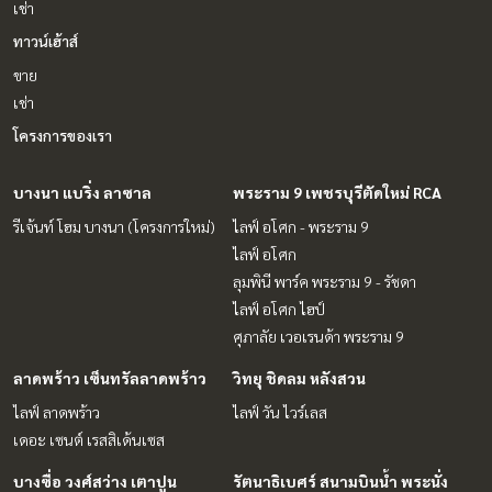
เช่า
ทาวน์เฮ้าส์
ขาย
เช่า
โครงการของเรา
บางนา แบริ่ง ลาซาล
พระราม 9 เพชรบุรีตัดใหม่ RCA
รีเจ้นท์ โฮม บางนา (โครงการใหม่)
ไลฟ์ อโศก - พระราม 9
ไลฟ์ อโศก
ลุมพินี พาร์ค พระราม 9 - รัชดา
ไลฟ์ อโศก ไฮป์
ศุภาลัย เวอเรนด้า พระราม 9
ลาดพร้าว เซ็นทรัลลาดพร้าว
วิทยุ ชิดลม หลังสวน
ไลฟ์ ลาดพร้าว
ไลฟ์ วัน ไวร์เลส
เดอะ เซนต์ เรสสิเด้นเซส
บางซื่อ วงศ์สว่าง เตาปูน
รัตนาธิเบศร์ สนามบินน้ำ พระนั่ง