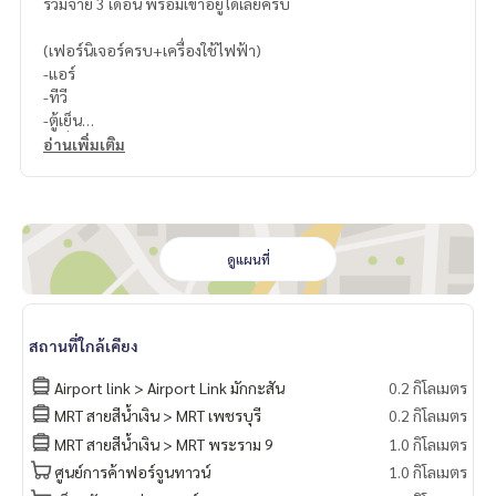
รวมจ่าย 3 เดือน พร้อมเข้าอยู่ได้เลยครับ
(เฟอร์นิเจอร์ครบ+เครื่องใช้ไฟฟ้า)
-แอร์
-ทีวี
-ตู้เย็น
-เครื่องซักผ้า
อ่านเพิ่มเติม
-ไมโครเวฟ
ดูแผนที่
สถานที่ใกล้เคียง
Airport link > Airport Link มักกะสัน
0.2 กิโลเมตร
MRT สายสีน้ำเงิน > MRT เพชรบุรี
0.2 กิโลเมตร
MRT สายสีน้ำเงิน > MRT พระราม 9
1.0 กิโลเมตร
ศูนย์การค้าฟอร์จูนทาวน์
1.0 กิโลเมตร