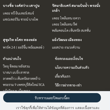
บางซื่อ วงศ์สว่าง เตาปูน
รัตนาธิเบศร์ สนามบินน้ำ พระนั่ง
เกล้า
เดอะ ทรี อินเตอร์เชนจ์
เดอะ โพลิแทน อควา
แชปเตอร์วัน ชายน์ บางโพ
เดอะ โพลิแทน รีฟ
พลัมคอนโด เซ็นทรัล สเตชั่น
สุขุมวิท อโศก ทองหล่อ
แจ้งวัฒนะ เมืองทอง
พาร์ค 24 ( ออริจิ้น พร้อมพงษ์ )
แอสปาย งามวงศ์วาน
ทำเลน่าสนใจ
ข้อตกลงและเงื่อนไข
วิทยุ ชิดลม หลังสวน
นโยบายความเป็นส่วนตัว
บางนา แบริ่ง ลาซาล
เกี่ยวกับเรา
ลาดพร้าว เซ็นทรัลลาดพร้าว
พระราม 9 เพชรบุรีตัดใหม่ RCA
วิธีการฝากขาย-เช่า
แจ้งวัฒนะ เมืองทอง
ติดต่อ
บางซื่อ วงศ์สว่าง เตาปูน
รับทราบและปิดแถบนี้ลง
สุขุมวิท อโศก ทองหล่อ
เราใช้คุกกี้เพื่อให้ท่านได้ข้อมูลที่ต้องการ แสดงเนื้อหาและ
รัตนาธิเบศร์ สนามบินน้ำ พระนั่ง