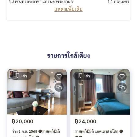
เซ็นทรัลพลาซ่า แกรนด์ พระราม 9
1.1 กิโลเมตร
แสดงเพิ่มเติม
รายการใกล้เคียง
เช่า
เช่า
฿20,000
฿24,000
ว่าง 1 ก.ย. 2568 🔴ราชเทวี💥ดิ
ราชเทวี💥 ดิ แอดเดรส อโศก 🔴