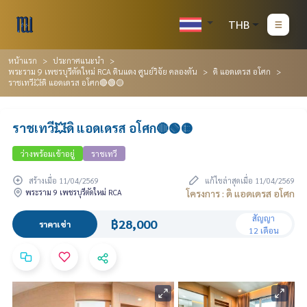
THB
หน้าแรก
ประกาศแนะนำ
พระราม 9 เพชรบุรีตัดใหม่ RCA ดินแดง ศูนย์วิจัย คลองตัน
ดิ แอดเดรส อโศก
ราชเทวี💥ดิ แอดเดรส อโศก🔴🟢🟡
ราชเทวี💥ดิ แอดเดรส อโศก🔴🟢🟡
ว่างพร้อมเข้าอยู่
ราชเทวี
สร้างเมื่อ 11/04/2569
แก้ไขล่าสุดเมื่อ 11/04/2569
พระราม 9 เพชรบุรีตัดใหม่ RCA
โครงการ : ดิ แอดเดรส อโศก
สัญญา
฿28,000
ราคาเช่า
12 เดือน