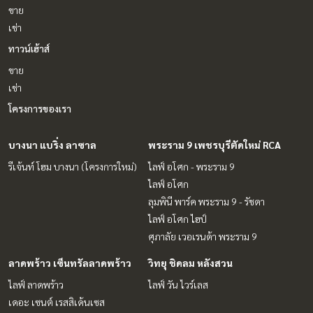
ขาย
เช่า
ทาวน์เฮ้าส์
ขาย
เช่า
โครงการของเรา
บางนา แบริ่ง ลาซาล
พระราม 9 เพชรบุรีตัดใหม่ RCA
รีเจ้นท์ โฮม บางนา (โครงการใหม่)
ไลฟ์ อโศก - พระราม 9
ไลฟ์ อโศก
ลุมพินี พาร์ค พระราม 9 - รัชดา
ไลฟ์ อโศก ไฮป์
ศุภาลัย เวอเรนด้า พระราม 9
ลาดพร้าว เซ็นทรัลลาดพร้าว
วิทยุ ชิดลม หลังสวน
ไลฟ์ ลาดพร้าว
ไลฟ์ วัน ไวร์เลส
เดอะ เซนต์ เรสสิเด้นเซส