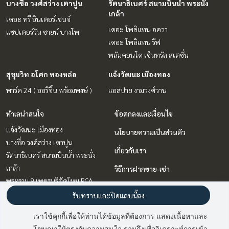
บางซื่อ วงศ์สว่าง เตาปูน
รัตนาธิเบศร์ สนามบินน้ำ พระนั่ง
เกล้า
เดอะ ทรี อินเตอร์เชนจ์
เดอะ โพลิแทน อควา
แชปเตอร์วัน ชายน์ บางโพ
เดอะ โพลิแทน รีฟ
พลัมคอนโด เซ็นทรัล สเตชั่น
สุขุมวิท อโศก ทองหล่อ
แจ้งวัฒนะ เมืองทอง
พาร์ค 24 ( ออริจิ้น พร้อมพงษ์ )
แอสปาย งามวงศ์วาน
ทำเลน่าสนใจ
ข้อตกลงและเงื่อนไข
แจ้งวัฒนะ เมืองทอง
นโยบายความเป็นส่วนตัว
บางซื่อ วงศ์สว่าง เตาปูน
เกี่ยวกับเรา
รัตนาธิเบศร์ สนามบินน้ำ พระนั่ง
เกล้า
วิธีการฝากขาย-เช่า
พระราม 9 เพชรบุรีตัดใหม่ RCA
ติดต่อ
บางนา แบริ่ง ลาซาล
รับทราบและปิดแถบนี้ลง
สุขุมวิท อโศก ทองหล่อ
เราใช้คุกกี้เพื่อให้ท่านได้ข้อมูลที่ต้องการ แสดงเนื้อหาและ
วิทยุ ชิดลม หลังสวน