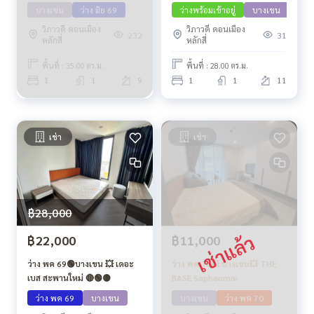
บางเขน
ว่าง มิย 69
ว่างพร้อมเข้าอยู่
บางเขน
วิภาวดี ดอนเมือง
วิภาวดี ดอนเมือง
232
31
หลักสี่
หลักสี่
พื้นที่ : 35.00 ตร.ม.
พื้นที่ : 28.00 ตร.ม.
1
1
9
1
1
11
เช่า
เช่า
฿28,000
฿22,000
฿11,000
ว่าง พค 69🟢บางเขน 💥 เดอะ
ว่าง พค 70💥 บางเขน💥 THE
เบส สะพานใหม่ 🔴🟢🟡
BASE Saphanmai
ว่าง พค 69
บางเขน
บางเขน
ว่าง พค 70