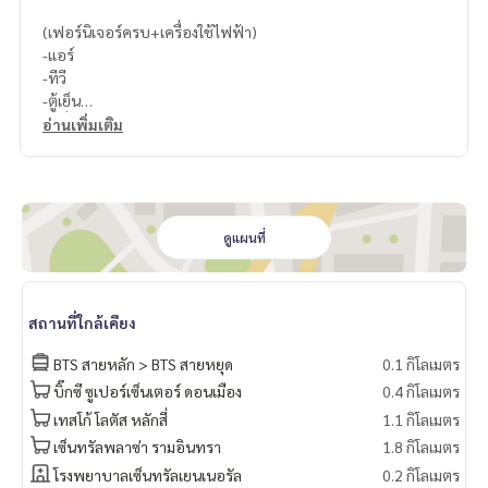
(เฟอร์นิเจอร์ครบ+เครื่องใช้ไฟฟ้า)
-แอร์
-ทีวี
-ตู้เย็น
-เครื่องซักผ้า
อ่านเพิ่มเติม
-ไมโครเวฟ
ดูแผนที่
สถานที่ใกล้เคียง
BTS สายหลัก > BTS สายหยุด
0.1 กิโลเมตร
บิ๊กซี ซูเปอร์เซ็นเตอร์ ดอนเมือง
0.4 กิโลเมตร
เทสโก้ โลตัส หลักสี่
1.1 กิโลเมตร
เซ็นทรัลพลาซ่า รามอินทรา
1.8 กิโลเมตร
โรงพยาบาลเซ็นทรัลเยนเนอรัล
0.2 กิโลเมตร