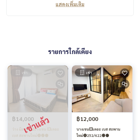
แสดงเพิ่มเติม
รายการใกล้เคียง
เช่า
เช่า
฿14,000
฿12,000
ว่าง มิย 69 💥บางเขน 💥เดอะ
บางเขน💥เดอะ เบส สะพาน
เบส สะพานใหม่🔴🟢🟡
ใหม่🔴252/622🟢🟡