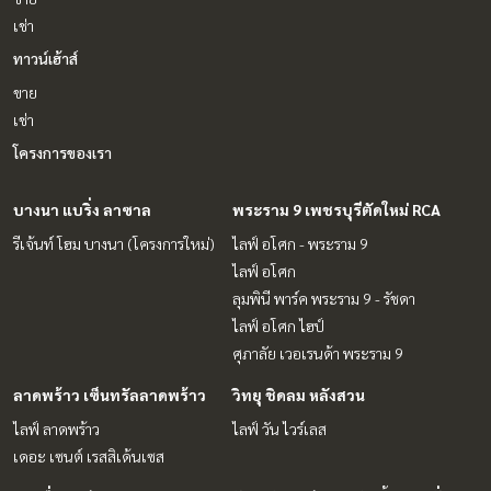
เช่า
ทาวน์เฮ้าส์
ขาย
เช่า
โครงการของเรา
บางนา แบริ่ง ลาซาล
พระราม 9 เพชรบุรีตัดใหม่ RCA
รีเจ้นท์ โฮม บางนา (โครงการใหม่)
ไลฟ์ อโศก - พระราม 9
ไลฟ์ อโศก
ลุมพินี พาร์ค พระราม 9 - รัชดา
ไลฟ์ อโศก ไฮป์
ศุภาลัย เวอเรนด้า พระราม 9
ลาดพร้าว เซ็นทรัลลาดพร้าว
วิทยุ ชิดลม หลังสวน
ไลฟ์ ลาดพร้าว
ไลฟ์ วัน ไวร์เลส
เดอะ เซนต์ เรสสิเด้นเซส