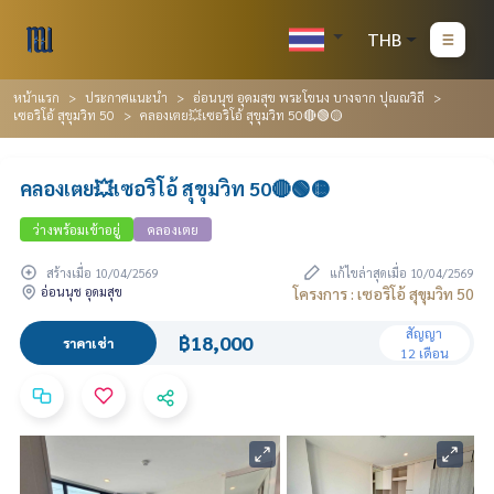
THB
หน้าแรก
ประกาศแนะนำ
อ่อนนุช อุดมสุข พระโขนง บางจาก ปุณณวิถี
เซอริโอ้ สุขุมวิท 50
คลองเตย💥เซอริโอ้ สุขุมวิท 50🔴🟢🟡
คลองเตย💥เซอริโอ้ สุขุมวิท 50🔴🟢🟡
ว่างพร้อมเข้าอยู่
คลองเตย
สร้างเมื่อ 10/04/2569
แก้ไขล่าสุดเมื่อ 10/04/2569
อ่อนนุช อุดมสุข
โครงการ : เซอริโอ้ สุขุมวิท 50
สัญญา
฿18,000
ราคาเช่า
12 เดือน