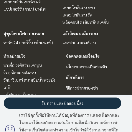
เดอะ ทรี อินเตอร์เชนจ์
เดอะ โพลิแทน อควา
แชปเตอร์วัน ชายน์ บางโพ
เดอะ โพลิแทน รีฟ
พลัมคอนโด เซ็นทรัล สเตชั่น
สุขุมวิท อโศก ทองหล่อ
แจ้งวัฒนะ เมืองทอง
พาร์ค 24 ( ออริจิ้น พร้อมพงษ์ )
แอสปาย งามวงศ์วาน
ทำเลน่าสนใจ
ข้อตกลงและเงื่อนไข
บางซื่อ วงศ์สว่าง เตาปูน
นโยบายความเป็นส่วนตัว
วิทยุ ชิดลม หลังสวน
เกี่ยวกับเรา
รัตนาธิเบศร์ สนามบินน้ำ พระนั่ง
เกล้า
วิธีการฝากขาย-เช่า
แจ้งวัฒนะ เมืองทอง
ติดต่อ
ลาดพร้าว เซ็นทรัลลาดพร้าว
รับทราบและปิดแถบนี้ลง
พระราม 9 เพชรบุรีตัดใหม่ RCA
เราใช้คุกกี้เพื่อให้ท่านได้ข้อมูลที่ต้องการ แสดงเนื้อหาและ
บางนา แบริ่ง ลาซาล
โฆษณาให้ตรงกับความสนใจ รวมถึงเพื่อวิเคราะห์การเข้า
มี
2
คนกำลังดูประกาศนี้
สุขุมวิท อโศก ทองหล่อ
ใช้งานเว็บไซต์และทำความเข้าใจว่าผู้ใช้งานมาจากที่ใด