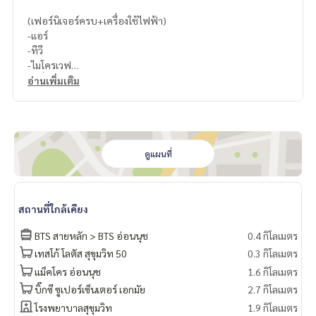
(เฟอร์นิเจอร์ครบ+เครื่องใช้ไฟฟ้า)
-แอร์
-ทีวี
-ไมโครเวฟ
-เครื่องซักผ้า
อ่านเพิ่มเติม
-ตู้เย็น
ประกันค่าน้ำ/ไฟ 2,000 บาท (คืนเมื่อจบสัญญา)
ดูแผนที่
สถานที่ใกล้เคียง
BTS สายหลัก > BTS อ่อนนุช
0.4 กิโลเมตร
เทสโก้ โลตัส สุขุมวิท 50
0.3 กิโลเมตร
แม็คโคร อ่อนนุช
1.6 กิโลเมตร
บิ๊กซี ซูเปอร์เซ็นเตอร์ เอกมัย
2.7 กิโลเมตร
โรงพยาบาลสุขุมวิท
1.9 กิโลเมตร