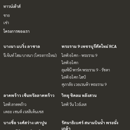
ทาวน์เฮ้าส์
ขาย
เช่า
โครงการของเรา
บางนา แบริ่ง ลาซาล
พระราม 9 เพชรบุรีตัดใหม่ RCA
รีเจ้นท์ โฮม บางนา (โครงการใหม่)
ไลฟ์ อโศก - พระราม 9
ไลฟ์ อโศก
ลุมพินี พาร์ค พระราม 9 - รัชดา
ไลฟ์ อโศก ไฮป์
ศุภาลัย เวอเรนด้า พระราม 9
ลาดพร้าว เซ็นทรัลลาดพร้าว
วิทยุ ชิดลม หลังสวน
ไลฟ์ ลาดพร้าว
ไลฟ์ วัน ไวร์เลส
เดอะ เซนต์ เรสสิเด้นเซส
บางซื่อ วงศ์สว่าง เตาปูน
รัตนาธิเบศร์ สนามบินน้ำ พระนั่ง
เกล้า