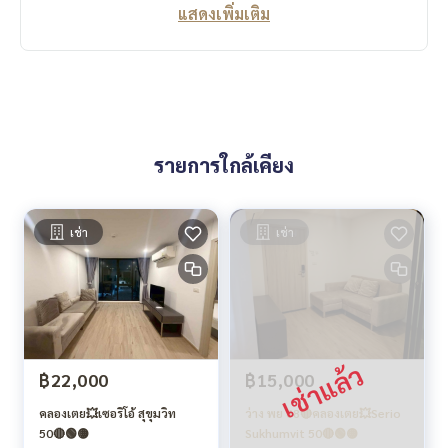
แสดงเพิ่มเติม
รายการใกล้เคียง
เช่า
เช่า
฿22,000
฿15,000
คลองเตย💥เซอริโอ้ สุขุมวิท
ว่าง พย 68🔴คลองเตย💥Serio
50🔴🟢🟡
Sukhumvit 50🔴🟢🟡