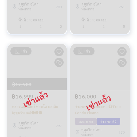
สุขุมวิท อโศก
สุขุมวิท อโศก
203
261
ทองหล่อ
ทองหล่อ
พื้นที่ : 40.00 ตร.ม.
พื้นที่ : 40.00 ตร.ม.
1
1
2
1
1
5
เช่า
เช่า
฿17,500
฿16,999
฿16,000
คลองเตย 💥ทรี คอนโด เอกมัย
ว่างกค69💥คลองเตย 💥Tree
(สุขุมวิท 40)🔴🟢🟡
Condo Ekamai
คลองเตย
ว่าง กค 69
สุขุมวิท อโศก
287
ทองหล่อ
สุขุมวิท อโศก
172
ทองหล่อ