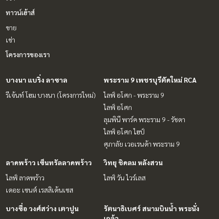
ทาวน์เฮ้าส์
ขาย
เช่า
โครงการของเรา
บางนา แบริ่ง ลาซาล
พระราม 9 เพชรบุรีตัดใหม่ RCA
รีเจ้นท์ โฮม บางนา (โครงการใหม่)
ไลฟ์ อโศก - พระราม 9
ไลฟ์ อโศก
ลุมพินี พาร์ค พระราม 9 - รัชดา
ไลฟ์ อโศก ไฮป์
ศุภาลัย เวอเรนด้า พระราม 9
ลาดพร้าว เซ็นทรัลลาดพร้าว
วิทยุ ชิดลม หลังสวน
ไลฟ์ ลาดพร้าว
ไลฟ์ วัน ไวร์เลส
เดอะ เซนต์ เรสสิเด้นเซส
บางซื่อ วงศ์สว่าง เตาปูน
รัตนาธิเบศร์ สนามบินน้ำ พระนั่ง
เกล้า