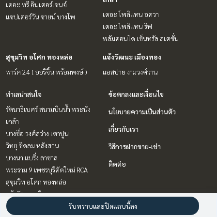
เดอะ ทรี อินเตอร์เชนจ์
เดอะ โพลิแทน อควา
แชปเตอร์วัน ชายน์ บางโพ
เดอะ โพลิแทน รีฟ
พลัมคอนโด เซ็นทรัล สเตชั่น
สุขุมวิท อโศก ทองหล่อ
แจ้งวัฒนะ เมืองทอง
พาร์ค 24 ( ออริจิ้น พร้อมพงษ์ )
แอสปาย งามวงศ์วาน
ทำเลน่าสนใจ
ข้อตกลงและเงื่อนไข
รัตนาธิเบศร์ สนามบินน้ำ พระนั่ง
นโยบายความเป็นส่วนตัว
เกล้า
เกี่ยวกับเรา
บางซื่อ วงศ์สว่าง เตาปูน
วิทยุ ชิดลม หลังสวน
วิธีการฝากขาย-เช่า
บางนา แบริ่ง ลาซาล
ติดต่อ
พระราม 9 เพชรบุรีตัดใหม่ RCA
สุขุมวิท อโศก ทองหล่อ
แจ้งวัฒนะ เมืองทอง
รับทราบและปิดแถบนี้ลง
ลาดพร้าว เซ็นทรัลลาดพร้าว