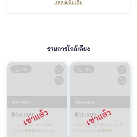
แสดงเพิ่มเติม
รายการใกล้เคียง
เช่า
เช่า
฿15,000
฿16,000
฿14,999
฿15,999
คลองเตย 💥 Tree Condo
ว่าง 1 ธ.ค. 2568💥 คลองเตย💥
Ekamai🔴🟢🟡 ว่าง พค 68
ทรีคอนโด เอกมัย🔴🟢🟡