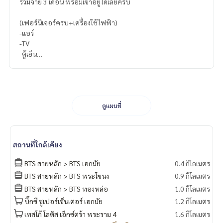
รวมจ่าย 3 เดือน พร้อมเข้าอยู่ได้เลยครับ
(เฟอร์นิเจอร์ครบ+เครื่องใช้ไฟฟ้า)
-แอร์
-TV
-ตู้เย็น
-เครื่องซักผ้า
-อื่นๆ
ดูแผนที่
สถานที่ใกล้เคียง
BTS สายหลัก > BTS เอกมัย
0.4 กิโลเมตร
BTS สายหลัก > BTS พระโขนง
0.9 กิโลเมตร
BTS สายหลัก > BTS ทองหล่อ
1.0 กิโลเมตร
บิ๊กซี ซูเปอร์เซ็นเตอร์ เอกมัย
1.2 กิโลเมตร
เทสโก้ โลตัส เอ็กซ์ตร้า พระราม 4
1.6 กิโลเมตร