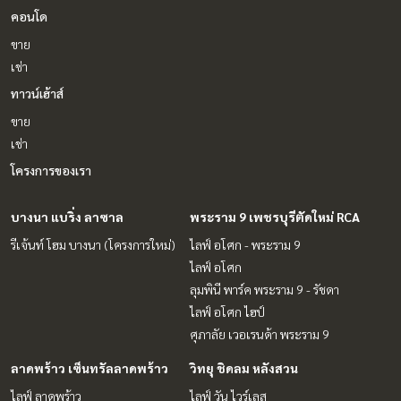
คอนโด
ขาย
เช่า
ทาวน์เฮ้าส์
ขาย
เช่า
โครงการของเรา
บางนา แบริ่ง ลาซาล
พระราม 9 เพชรบุรีตัดใหม่ RCA
รีเจ้นท์ โฮม บางนา (โครงการใหม่)
ไลฟ์ อโศก - พระราม 9
ไลฟ์ อโศก
ลุมพินี พาร์ค พระราม 9 - รัชดา
ไลฟ์ อโศก ไฮป์
ศุภาลัย เวอเรนด้า พระราม 9
ลาดพร้าว เซ็นทรัลลาดพร้าว
วิทยุ ชิดลม หลังสวน
ไลฟ์ ลาดพร้าว
ไลฟ์ วัน ไวร์เลส