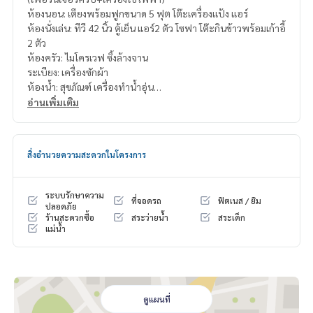
ห้องนอน: เตียงพร้อมฟูกขนาด 5 ฟุต โต๊ะเครื่องแป้ง แอร์
ห้องนั่งเล่น: ทีวี 42 นิ้ว ตู้เย็น แอร์2 ตัว โซฟา โต๊ะกินข้าวพร้อมเก้าอี้
2 ตัว
ห้องครัว: ไมโครเวฟ ซิ้งล้างจาน
ระเบียง: เครื่องซักผ้า
ห้องน้ำ: สุขภัณฑ์ เครื่องทำน้ำอุ่น
ประตูดิจิตอล
อ่านเพิ่มเติม
สิ่งอำนวยความสะดวกในโครงการ
ระบบรักษาความ
ที่จอดรถ
ฟิตเนส / ยิม
ปลอดภัย
ร้านสะดวกซื้อ
สระว่ายน้ำ
สระเด็ก
แม่น้ำ
ดูแผนที่