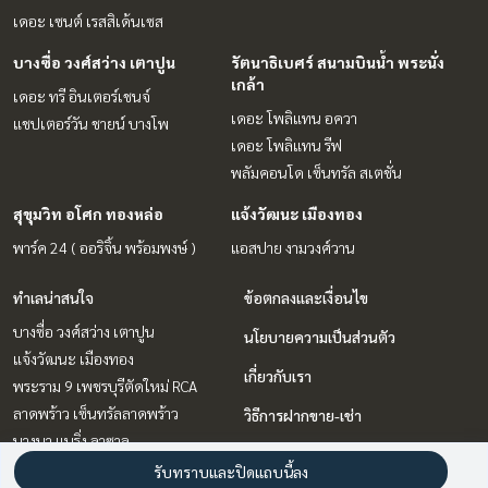
เดอะ เซนต์ เรสสิเด้นเซส
บางซื่อ วงศ์สว่าง เตาปูน
รัตนาธิเบศร์ สนามบินน้ำ พระนั่ง
เกล้า
เดอะ ทรี อินเตอร์เชนจ์
เดอะ โพลิแทน อควา
แชปเตอร์วัน ชายน์ บางโพ
เดอะ โพลิแทน รีฟ
พลัมคอนโด เซ็นทรัล สเตชั่น
สุขุมวิท อโศก ทองหล่อ
แจ้งวัฒนะ เมืองทอง
พาร์ค 24 ( ออริจิ้น พร้อมพงษ์ )
แอสปาย งามวงศ์วาน
ทำเลน่าสนใจ
ข้อตกลงและเงื่อนไข
บางซื่อ วงศ์สว่าง เตาปูน
นโยบายความเป็นส่วนตัว
แจ้งวัฒนะ เมืองทอง
เกี่ยวกับเรา
พระราม 9 เพชรบุรีตัดใหม่ RCA
ลาดพร้าว เซ็นทรัลลาดพร้าว
วิธีการฝากขาย-เช่า
บางนา แบริ่ง ลาซาล
ติดต่อ
วิทยุ ชิดลม หลังสวน
รับทราบและปิดแถบนี้ลง