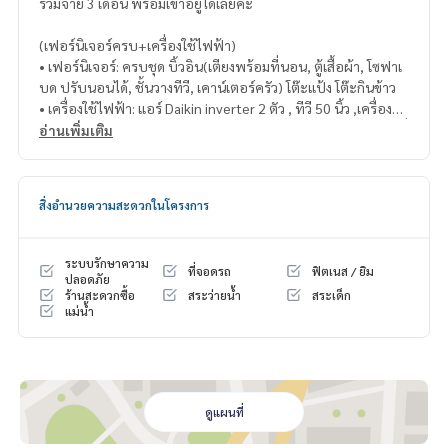
รวมจ่าย 3 เดือน พร้อมเข้าอยู่ได้เลยค่ะ
(เฟอร์นิเจอร์ครบ+เครื่องใช้ไฟฟ้า)
• เฟอร์นิเจอร์: ครบชุด บิ้วอิน(เตียงพร้อมที่นอน, ตู้เสื้อผ้า, โซฟาเ
บด ปรับนอนได้, ชั้นวางทีวี, เคาน์เตอร์ครัว) โต๊ะแป้ง โต๊ะกินข้าว
• เครื่องใช้ไฟฟ้า: แอร์ Daikin inverter 2 ตัว , ทีวี 50 นิ้ว ,เครื่องซัก
ผ้าฝาหน้า 9.5 kg inverter, ตู้เย็น 8.2 คิว inverter, ไมโครเวฟ, เครื่
อ่านเพิ่มเติม
องทำน้ำอุ่น, Digital lock
สิ่งอำนวยความสะดวกในโครงการ
ระบบรักษาความ
ที่จอดรถ
ฟิตเนส / ยิม
ปลอดภัย
ร้านสะดวกซื้อ
สระว่ายน้ำ
สระเด็ก
แม่น้ำ
ดูแผนที่