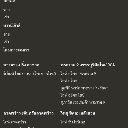
คอนโด
ขาย
เช่า
ทาวน์เฮ้าส์
ขาย
เช่า
โครงการของเรา
บางนา แบริ่ง ลาซาล
พระราม 9 เพชรบุรีตัดใหม่ RCA
รีเจ้นท์ โฮม บางนา (โครงการใหม่)
ไลฟ์ อโศก - พระราม 9
ไลฟ์ อโศก
ลุมพินี พาร์ค พระราม 9 - รัชดา
ไลฟ์ อโศก ไฮป์
ศุภาลัย เวอเรนด้า พระราม 9
ลาดพร้าว เซ็นทรัลลาดพร้าว
วิทยุ ชิดลม หลังสวน
ไลฟ์ ลาดพร้าว
ไลฟ์ วัน ไวร์เลส