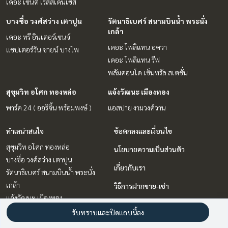
เดอะ เซนต์ เรสสิเด้นเซส
บางซื่อ วงศ์สว่าง เตาปูน
รัตนาธิเบศร์ สนามบินน้ำ พระนั่ง
เกล้า
เดอะ ทรี อินเตอร์เชนจ์
เดอะ โพลิแทน อควา
แชปเตอร์วัน ชายน์ บางโพ
เดอะ โพลิแทน รีฟ
พลัมคอนโด เซ็นทรัล สเตชั่น
สุขุมวิท อโศก ทองหล่อ
แจ้งวัฒนะ เมืองทอง
พาร์ค 24 ( ออริจิ้น พร้อมพงษ์ )
แอสปาย งามวงศ์วาน
ทำเลน่าสนใจ
ข้อตกลงและเงื่อนไข
สุขุมวิท อโศก ทองหล่อ
นโยบายความเป็นส่วนตัว
บางซื่อ วงศ์สว่าง เตาปูน
เกี่ยวกับเรา
รัตนาธิเบศร์ สนามบินน้ำ พระนั่ง
เกล้า
วิธีการฝากขาย-เช่า
แจ้งวัฒนะ เมืองทอง
ติดต่อ
วิทยุ ชิดลม หลังสวน
รับทราบและปิดแถบนี้ลง
บางนา แบริ่ง ลาซาล