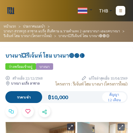
THB
หน้าแรก
ประกาศแนะนำ
บางนา สรรพวุธ ลาซาล แบริ่ง สันติคาม ม.รามคำแหง 2 เมกะบางนา เอแบคบางนา
รีเจ้นท์ โฮม บางนา (โครงการใหม่)
บางนา💥รีเจ้นท์ โฮม บางนา🔴🟢🟡
บางนา💥รีเจ้นท์ โฮม บางนา🔴🟢🟡
ว่างพร้อมเข้าอยู่
บางนา
สร้างเมื่อ 22/12/2568
แก้ไขล่าสุดเมื่อ 10/04/2569
บางนา แบริ่ง ลาซาล
โครงการ : รีเจ้นท์ โฮม บางนา (โครงการใหม่)
สัญญา
฿10,000
ราคาเช่า
12 เดือน