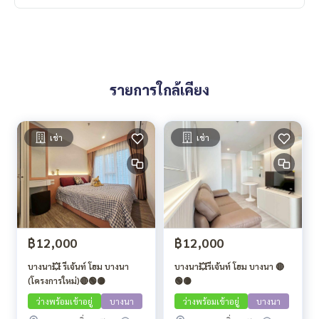
รายการใกล้เคียง
เช่า
เช่า
฿12,000
฿12,000
บางนา💥 รีเจ้นท์ โฮม บางนา
บางนา💥รีเจ้นท์ โฮม บางนา 🔴
(โครงการใหม่)🔴🟢🟡
🟢🟡
ว่างพร้อมเข้าอยู่
บางนา
ว่างพร้อมเข้าอยู่
บางนา