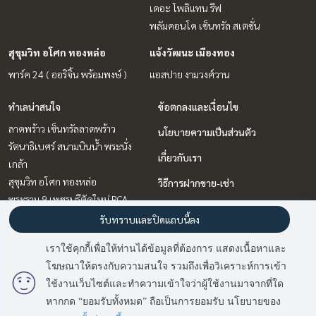
เดอะ โพลิแทน รีฟ
พลัมคอนโด เซ็นทรัล สเตชั่น
สุขุมวิท อโศก ทองหล่อ
แจ้งวัฒนะ เมืองทอง
พาร์ค 24 ( ออริจิ้น พร้อมพงษ์ )
แอสปาย งามวงศ์วาน
ทำเลน่าสนใจ
ข้อตกลงและเงื่อนไข
ลาดพร้าว เซ็นทรัลลาดพร้าว
นโยบายความเป็นส่วนตัว
รัตนาธิเบศร์ สนามบินน้ำ พระนั่ง
เกี่ยวกับเรา
เกล้า
สุขุมวิท อโศก ทองหล่อ
วิธีการฝากขาย-เช่า
พระราม 9 เพชรบุรีตัดใหม่ RCA
ติดต่อ
บางนา แบริ่ง ลาซาล
รับทราบและปิดแถบนี้ลง
วิทยุ ชิดลม หลังสวน
เราใช้คุกกี้เพื่อให้ท่านได้ข้อมูลที่ต้องการ แสดงเนื้อหาและ
แจ้งวัฒนะ เมืองทอง
โฆษณาให้ตรงกับความสนใจ รวมถึงเพื่อวิเคราะห์การเข้า
มี
2
คนกำลังดูประกาศนี้
บางซื่อ วงศ์สว่าง เตาปูน
ใช้งานเว็บไซต์และทำความเข้าใจว่าผู้ใช้งานมาจากที่ใด
หากกด “ยอมรับทั้งหมด” ถือเป็นการยอมรับ นโยบายของ
ติดต่อสอบถาม