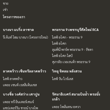
ขาย
เช่า
โครงการของเรา
บางนา แบริ่ง ลาซาล
พระราม 9 เพชรบุรีตัดใหม่ RCA
รีเจ้นท์ โฮม บางนา (โครงการใหม่)
ไลฟ์ อโศก - พระราม 9
ไลฟ์ อโศก
ลุมพินี พาร์ค พระราม 9 - รัชดา
ไลฟ์ อโศก ไฮป์
ศุภาลัย เวอเรนด้า พระราม 9
ลาดพร้าว เซ็นทรัลลาดพร้าว
วิทยุ ชิดลม หลังสวน
ไลฟ์ ลาดพร้าว
ไลฟ์ วัน ไวร์เลส
เดอะ เซนต์ เรสสิเด้นเซส
บางซื่อ วงศ์สว่าง เตาปูน
รัตนาธิเบศร์ สนามบินน้ำ พระนั่ง
เกล้า
เดอะ ทรี อินเตอร์เชนจ์
เดอะ โพลิแทน อควา
แชปเตอร์วัน ชายน์ บางโพ