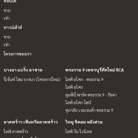
คอนโด
ขาย
เช่า
ทาวน์เฮ้าส์
ขาย
เช่า
โครงการของเรา
บางนา แบริ่ง ลาซาล
พระราม 9 เพชรบุรีตัดใหม่ RCA
รีเจ้นท์ โฮม บางนา (โครงการใหม่)
ไลฟ์ อโศก - พระราม 9
ไลฟ์ อโศก
ลุมพินี พาร์ค พระราม 9 - รัชดา
ไลฟ์ อโศก ไฮป์
ศุภาลัย เวอเรนด้า พระราม 9
ลาดพร้าว เซ็นทรัลลาดพร้าว
วิทยุ ชิดลม หลังสวน
ไลฟ์ ลาดพร้าว
ไลฟ์ วัน ไวร์เลส