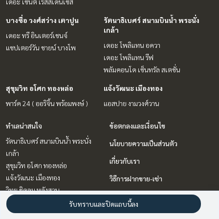
เดอะ เซนต์ เรสสิเด้นเซส
บางซื่อ วงศ์สว่าง เตาปูน
รัตนาธิเบศร์ สนามบินน้ำ พระนั่ง
เกล้า
เดอะ ทรี อินเตอร์เชนจ์
เดอะ โพลิแทน อควา
แชปเตอร์วัน ชายน์ บางโพ
เดอะ โพลิแทน รีฟ
พลัมคอนโด เซ็นทรัล สเตชั่น
สุขุมวิท อโศก ทองหล่อ
แจ้งวัฒนะ เมืองทอง
พาร์ค 24 ( ออริจิ้น พร้อมพงษ์ )
แอสปาย งามวงศ์วาน
ทำเลน่าสนใจ
ข้อตกลงและเงื่อนไข
รัตนาธิเบศร์ สนามบินน้ำ พระนั่ง
นโยบายความเป็นส่วนตัว
เกล้า
เกี่ยวกับเรา
สุขุมวิท อโศก ทองหล่อ
แจ้งวัฒนะ เมืองทอง
วิธีการฝากขาย-เช่า
วิทยุ ชิดลม หลังสวน
ติดต่อ
พระราม 9 เพชรบุรีตัดใหม่ RCA
รับทราบและปิดแถบนี้ลง
บางนา แบริ่ง ลาซาล