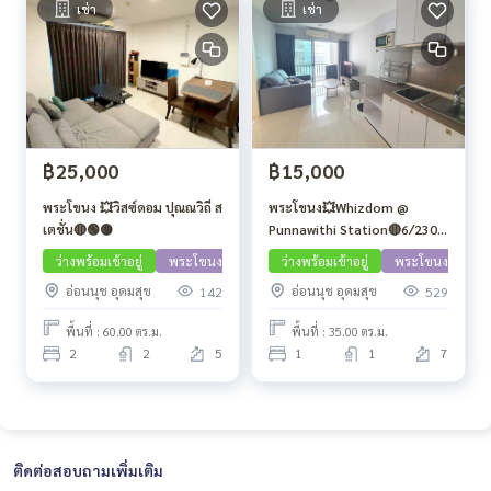
เช่า
เช่า
฿25,000
฿15,000
พระโขนง 💥วิสซ์ดอม ปุณณวิถี ส
พระโขนง💥Whizdom @
เตชั่น🔴🟢🟡
Punnawithi Station🔴6/230
🟢🟡
ว่างพร้อมเข้าอยู่
พระโขนง
ว่างพร้อมเข้าอยู่
พระโขนง
อ่อนนุช อุดมสุข
อ่อนนุช อุดมสุข
142
529
พื้นที่ : 60.00 ตร.ม.
พื้นที่ : 35.00 ตร.ม.
2
2
5
1
1
7
ติดต่อสอบถามเพิ่มเติม