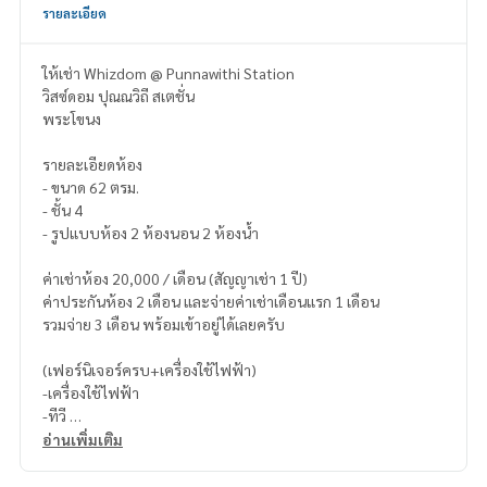
รายละเอียด
ให้เช่า Whizdom @ Punnawithi Station
วิสซ์ดอม ปุณณวิถี สเตชั่น
พระโขนง
รายละเอียดห้อง
- ขนาด 62 ตรม.
- ชั้น 4
- รูปแบบห้อง 2 ห้องนอน 2 ห้องน้ำ
ค่าเช่าห้อง 20,000 / เดือน (สัญญาเช่า 1 ปี)
ค่าประกันห้อง 2 เดือน และจ่ายค่าเช่าเดือนแรก 1 เดือน
รวมจ่าย 3 เดือน พร้อมเข้าอยู่ได้เลยครับ
(เฟอร์นิเจอร์ครบ+เครื่องใช้ไฟฟ้า)
-เครื่องใช้ไฟฟ้า
-ทีวี
-ตู้เย็น
อ่านเพิ่มเติม
-เครื่องซักผ้า
-เครื่องทำน้ำอุ่น