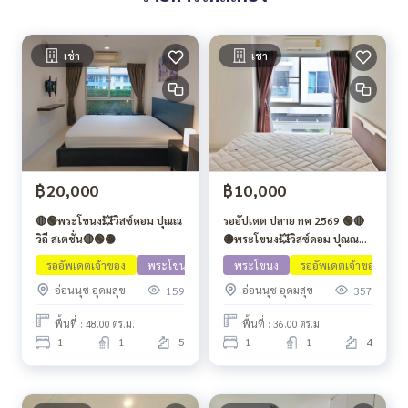
เช่า
เช่า
฿20,000
฿10,000
🔴🟢พระโขนง💥วิสซ์ดอม ปุณณ
รออัปเดต ปลาย กค 2569 🟢🔴
วิถี สเตชั่น🔴🟢🟡
🟡พระโขนง💥วิสซ์ดอม ปุณณวิถี
สเตชั่น🔴🟢🟡
รออัพเดตเจ้าของ
พระโขนง
พระโขนง
รออัพเดตเจ้าของ
ว
อ่อนนุช อุดมสุข
อ่อนนุช อุดมสุข
159
357
พื้นที่ : 48.00 ตร.ม.
พื้นที่ : 36.00 ตร.ม.
1
1
5
1
1
4