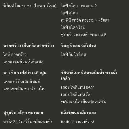
รีเจ้นท์ โฮม บางนา (โครงการใหม่)
ไลฟ์ อโศก - พระราม 9
ไลฟ์ อโศก
ลุมพินี พาร์ค พระราม 9 - รัชดา
ไลฟ์ อโศก ไฮป์
ศุภาลัย เวอเรนด้า พระราม 9
ลาดพร้าว เซ็นทรัลลาดพร้าว
วิทยุ ชิดลม หลังสวน
ไลฟ์ ลาดพร้าว
ไลฟ์ วัน ไวร์เลส
เดอะ เซนต์ เรสสิเด้นเซส
บางซื่อ วงศ์สว่าง เตาปูน
รัตนาธิเบศร์ สนามบินน้ำ พระนั่ง
เกล้า
เดอะ ทรี อินเตอร์เชนจ์
เดอะ โพลิแทน อควา
แชปเตอร์วัน ชายน์ บางโพ
เดอะ โพลิแทน รีฟ
พลัมคอนโด เซ็นทรัล สเตชั่น
สุขุมวิท อโศก ทองหล่อ
แจ้งวัฒนะ เมืองทอง
พาร์ค 24 ( ออริจิ้น พร้อมพงษ์ )
แอสปาย งามวงศ์วาน