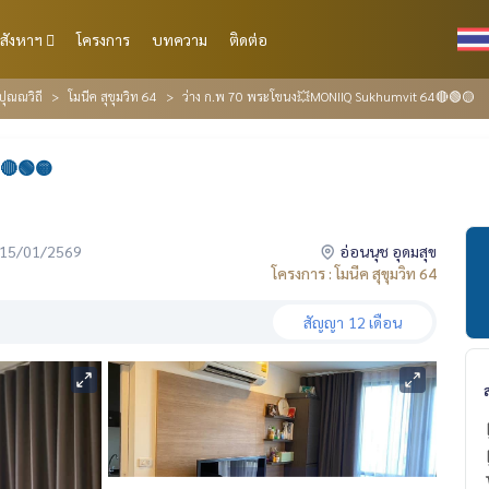
สังหาฯ
โครงการ
บทความ
ติดต่อ
ปุณณวิถี
โมนีค สุขุมวิท 64
ว่าง ก.พ 70 พระโขนง💥MONIIQ Sukhumvit 64🔴🟢🟡
🔴🟢🟡
่อ 15/01/2569
อ่อนนุช อุดมสุข
โครงการ : โมนีค สุขุมวิท 64
สัญญา
12 เดือน