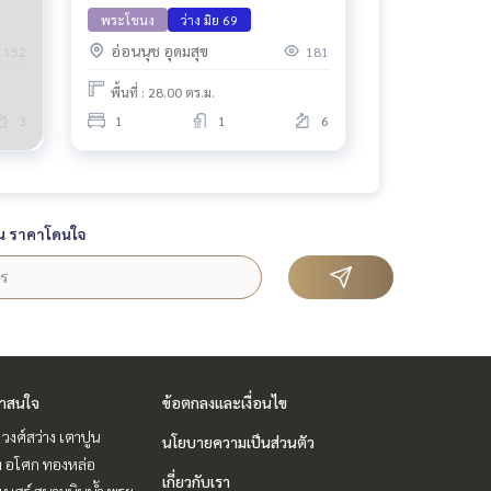
พระโขนง
ว่าง มิย 69
อ่อนนุช อุดมสุข
152
181
พื้นที่ : 28.00 ตร.ม.
3
1
1
6
น ราคาโดนใจ
่าสนใจ
ข้อตกลงและเงื่อนไข
 วงศ์สว่าง เตาปูน
นโยบายความเป็นส่วนตัว
ิท อโศก ทองหล่อ
เกี่ยวกับเรา
ิเบศร์ สนามบินน้ำ พระ