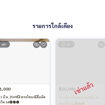
รายการใกล้เคียง
เช่า
เช่า
1,000
฿10,000
ง 1 มี.ค. 2569💥 พระโขนง💥โมนีค
ว่าง มิ.ย 70 พระโขนง💥โมนีค
ุมวิท 64🔴🟢🟡
สุขุมวิท 64 🔴🟢🟡