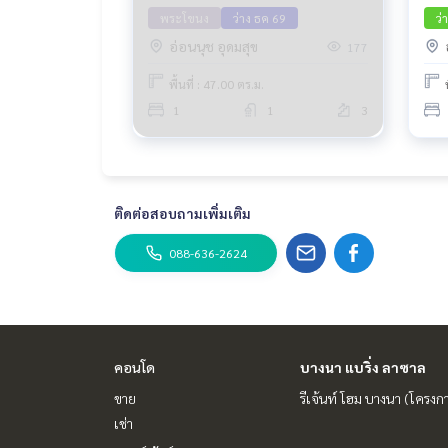
พระโขนง
ว่าง ธค 69
ว่
อ่อนนุช อุดมสุข
177
พื้นที่ : 47.00 ตร.ม.
1
1
3
ติดต่อสอบถามเพิ่มเติม
088-636-2624
คอนโด
บางนา แบริ่ง ลาซาล
ขาย
รีเจ้นท์ โฮม บางนา (โครงก
เช่า