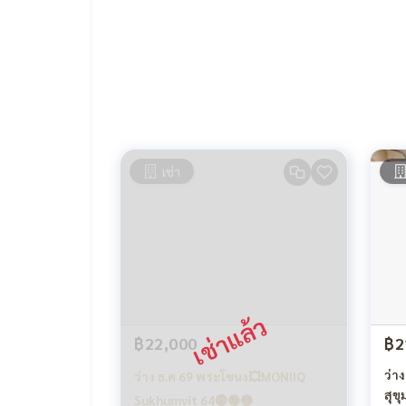
เช่า
฿22,000
฿2
ว่า
ว่าง ธ.ค 69 พระโขนง💥MONIIQ
สุข
Sukhumvit 64🔴🟢🟡