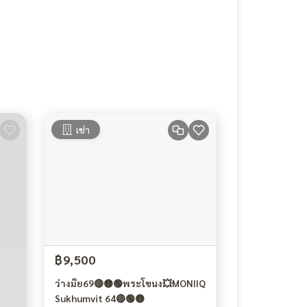
เช่า
฿9,500
ว่างมิย69🔴🟡🟢พระโขนง💥MONIIQ
Sukhumvit 64🔴🟢🟡