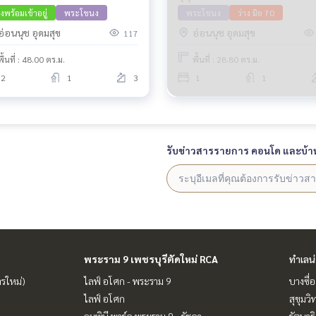
างพร้อมเข้าอยู่
พระโขนง
พระโขนง
ว่าง มิย 70
อ่อนนุช อุดมสุข
อ่อนนุช อุดมสุข
117
พื้นที่ : 48.00 ตร.ม.
พื้นที่ : 28.80 ตร.ม.
2
1
3
1
1
รับข่าวสารรายการ คอนโด และบ้า
พระราม 9 เพชรบุรีตัดใหม่ RCA
ทำเลน
ารใหม่)
ไลฟ์ อโศก - พระราม 9
บางซื่อ
ไลฟ์ อโศก
สุขุมว
ลุมพินี พาร์ค พระราม 9 - รัชดา
รัตนาธ