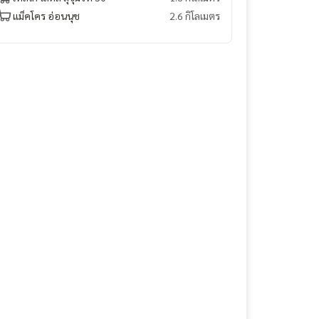
แม็คโคร อ่อนนุช
2.6 กิโลเมตร