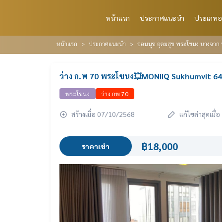
หน้าแรก
ประกาศแนะนำ
ประเภทอ
หน้าแรก
ประกาศแนะนำ
อ่อนนุช อุดมสุข พระโขนง บางจาก 
ว่าง ก.พ 70 พระโขนง💥MONIIQ Sukhumvit 64
พระโขนง
ว่าง กพ 70
สร้างเมื่อ 07/10/2568
แก้ไขล่าสุดเมื
฿18,000
ราคาเช่า