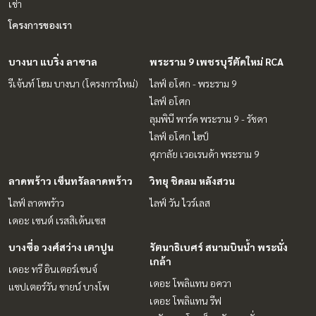
เช่า
โครงการของเรา
บางนา แบริ่ง ลาซาล
พระราม 9 เพชรบุรีตัดใหม่ RCA
รีเจ้นท์ โฮม บางนา (โครงการใหม่)
ไลฟ์ อโศก - พระราม 9
ไลฟ์ อโศก
ลุมพินี พาร์ค พระราม 9 - รัชดา
ไลฟ์ อโศก ไฮป์
ศุภาลัย เวอเรนด้า พระราม 9
ลาดพร้าว เซ็นทรัลลาดพร้าว
วิทยุ ชิดลม หลังสวน
ไลฟ์ ลาดพร้าว
ไลฟ์ วัน ไวร์เลส
เดอะ เซนต์ เรสสิเด้นเซส
บางซื่อ วงศ์สว่าง เตาปูน
รัตนาธิเบศร์ สนามบินน้ำ พระนั่ง
เกล้า
เดอะ ทรี อินเตอร์เชนจ์
เดอะ โพลิแทน อควา
แชปเตอร์วัน ชายน์ บางโพ
เดอะ โพลิแทน รีฟ