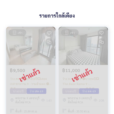
รายการใกล้เคียง
เช่า
เช่า
฿9,500
฿11,000
ว่าง สค 69🔴บางกะปิ💥เดอะ
ว่าง ต.ค. 2569 🟡บางกะปิ💥
เบส พระราม 9 - รามคำแหง 🔴
The Base Rama 9 -
🟢🟡
Ramkhamhaeng🔴🟢🟡
บางกะปิ
ว่าง สค 69
บางกะปิ
ว่าง ตค 69
พระราม 9 เพชรบุรี
พระราม 9 เพชรบุรี
143
208
ตัดใหม่ RCA
ตัดใหม่ RCA
พื้นที่ : 25.89 ตร.ม.
พื้นที่ : 30.50 ตร.ม.