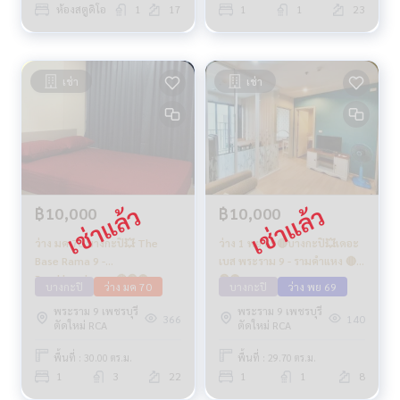
ห้องสตูดิโอ
1
17
1
1
23
เช่า
เช่า
฿10,000
฿10,000
ว่าง มค 70 บางกะปิ💥 The
ว่าง 1 พย 69🔴บางกะปิ💥เดอะ
Base Rama 9 -
เบส พระราม 9 - รามคำแหง 🔴
Ramkhamhaeng🔴🟢🟡
🟢🟡
บางกะปิ
ว่าง มค 70
บางกะปิ
ว่าง พย 69
พระราม 9 เพชรบุรี
พระราม 9 เพชรบุรี
366
140
ตัดใหม่ RCA
ตัดใหม่ RCA
พื้นที่ : 30.00 ตร.ม.
พื้นที่ : 29.70 ตร.ม.
1
3
22
1
1
8