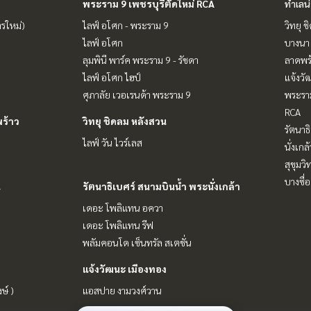
พระราม 9 เพชรบุรีตัดใหม่ RCA
ทำเลน
ารใหม่)
ไลฟ์ อโศก - พระราม 9
วิทยุ 
ไลฟ์ อโศก
บางนา 
ลุมพินี พาร์ค พระราม 9 - รัชดา
ลาดพร้
ไลฟ์ อโศก ไฮป์
แจ้งวั
ศุภาลัย เวอเรนด้า พระราม 9
พระราม
RCA
ร้าว
วิทยุ ชิดลม หลังสวน
รัตนาธ
ไลฟ์ วัน ไวร์เลส
นั่งเกล้
สุขุมว
บางซื่อ
น
รัตนาธิเบศร์ สนามบินน้ำ พระนั่งเกล้า
เดอะ โพลิแทน อควา
เดอะ โพลิแทน รีฟ
พลัมคอนโด เซ็นทรัล สเตชั่น
แจ้งวัฒนะ เมืองทอง
ษ์ )
แอสปาย งามวงศ์วาน