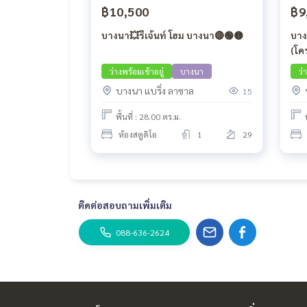
฿10,500
฿9
บางนา💥รีเจ้นท์ โฮม บางนา🔴🟢🟡
บาง
(โค
ว่างพร้อมเข้าอยู่
บางนา
ว่
บางนา แบริ่ง ลาซาล
15
พื้นที่ : 28.00 ตร.ม.
ห้องสตูดิโอ
1
29
ติดต่อสอบถามเพิ่มเติม
088-636-2624