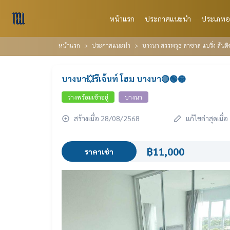
หน้าแรก
ประกาศแนะนำ
ประเภทอ
หน้าแรก
ประกาศแนะนำ
บางนา สรรพวุธ ลาซาล แบริ่ง สัน
บางนา💥รีเจ้นท์ โฮม บางนา🔴🟢🟡
ว่างพร้อมเข้าอยู่
บางนา
สร้างเมื่อ 28/08/2568
แก้ไขล่าสุดเมื
฿11,000
ราคาเช่า