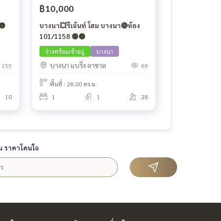
฿10,000
🟡
บางนา💥รีเจ้นท์ โฮม บางนา🔴ห้อง
101/1158 🟢🟡
ว่างพร้อมเข้าอยู่
บางนา
บางนา แบริ่ง ลาซาล
155
89
พื้นที่ : 28.00 ตร.ม.
10
1
1
28
น ราคาโดนใจ