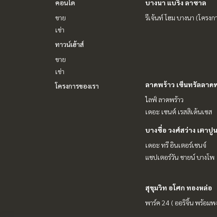
คอนโด
บางนา แบริ่ง ลาซาล
ขาย
รีเจ้นท์ โฮม บางนา (โครงก
เช่า
ทาวน์เฮ้าส์
ขาย
เช่า
ลาดพร้าว เซ็นทรัลลาดพ
โครงการของเรา
ไลฟ์ ลาดพร้าว
เดอะ เซนต์ เรสสิเด้นเซส
บางซื่อ วงศ์สว่าง เตาปู
เดอะ ทรี อินเตอร์เชนจ์
แชปเตอร์วัน ชายน์ บางโพ
สุขุมวิท อโศก ทองหล่อ
พาร์ค 24 ( ออริจิ้น พร้อมพง