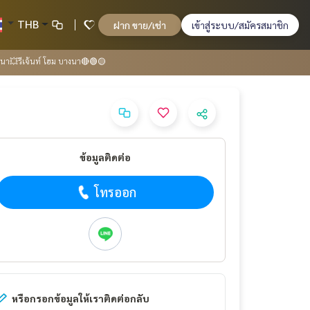
THB
ฝาก ขาย/เช่า
เข้าสู่ระบบ/สมัครสมาชิก
นา💥รีเจ้นท์ โฮม บางนา🔴🟢🟡
ข้อมูลติดต่อ
โทรออก
หรือกรอกข้อมูลให้เราติดต่อกลับ