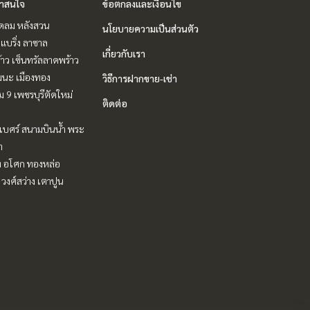
่าสนใจ
ข้อตกลงและเงื่อนไข
ชิดลม หลังสวน
นโยบายความเป็นส่วนตัว
แบริ่ง ลาซาล
เกี่ยวกับเรา
าว เซ็นทรัลลาดพร้าว
ฒนะ เมืองทอง
วิธีการฝากขาย-เช่า
 9 เพชรบุรีตัดใหม่
ติดต่อ
ิเบศร์ สนามบินน้ำ พระ
า
ิท อโศก ทองหล่อ
 วงศ์สว่าง เตาปูน