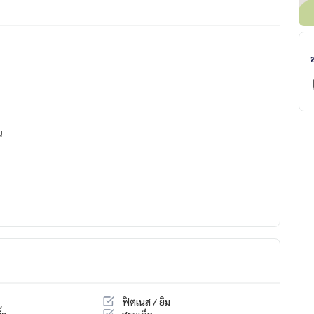
น
ฟิตเนส / ยิม
้ำ
สระเด็ก