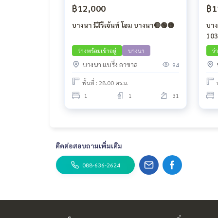
฿12,000
฿1
บางนา 💥รีเจ้นท์ โฮม บางนา🔴🟢🟡
บาง
103
ว่างพร้อมเข้าอยู่
บางนา
ว่
บางนา แบริ่ง ลาซาล
94
พื้นที่ : 28.00 ตร.ม.
1
1
31
ติดต่อสอบถามเพิ่มเติม
088-636-2624