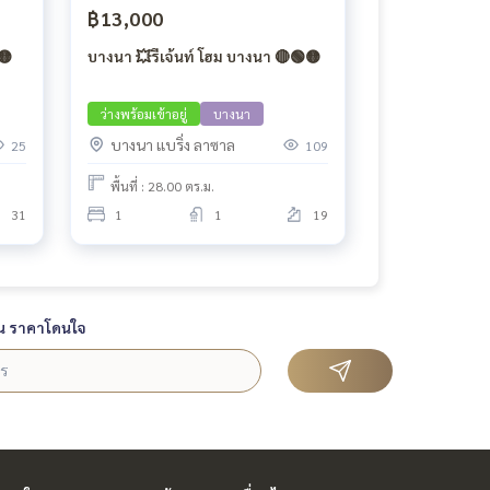
฿13,000
🟡
บางนา 💥รีเจ้นท์ โฮม บางนา 🔴🟢🟡
ว่างพร้อมเข้าอยู่
บางนา
บางนา แบริ่ง ลาซาล
25
109
พื้นที่ : 28.00 ตร.ม.
31
1
1
19
น ราคาโดนใจ