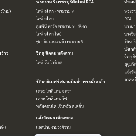
พระราม 9 เพชรบุรีตัดใหม่ RCA
ทำเลน
ารใหม่)
ไลฟ์ อโศก - พระราม 9
พระราม
ไลฟ์ อโศก
RCA
ลุมพินี พาร์ค พระราม 9 - รัชดา
บางนา 
ไลฟ์ อโศก ไฮป์
บางซื่อ
ศุภาลัย เวอเรนด้า พระราม 9
รัตนาธ
นั่งเกล้
ร้าว
วิทยุ ชิดลม หลังสวน
วิทยุ 
ไลฟ์ วัน ไวร์เลส
สุขุมว
แจ้งวั
ลาดพร้
น
รัตนาธิเบศร์ สนามบินน้ำ พระนั่งเกล้า
เดอะ โพลิแทน อควา
เดอะ โพลิแทน รีฟ
พลัมคอนโด เซ็นทรัล สเตชั่น
แจ้งวัฒนะ เมืองทอง
ษ์ )
แอสปาย งามวงศ์วาน