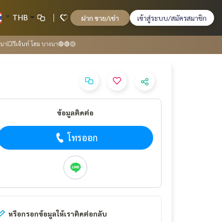
THB
ฝาก ขาย/เช่า
เข้าสู่ระบบ/สมัครสมาชิก
นา💥รีเจ้นท์ โฮม บางนา🔴🟢🟡
ข้อมูลติดต่อ
โทรออก
หรือกรอกข้อมูลให้เราติดต่อกลับ