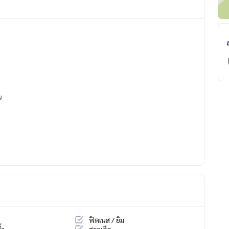
น
ฟิตเนส / ยิม
้ำ
สระเด็ก