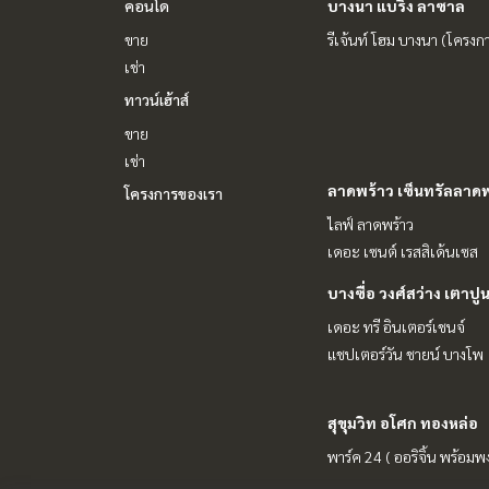
คอนโด
บางนา แบริ่ง ลาซาล
ขาย
รีเจ้นท์ โฮม บางนา (โครงก
เช่า
ทาวน์เฮ้าส์
ขาย
เช่า
ลาดพร้าว เซ็นทรัลลาดพ
โครงการของเรา
ไลฟ์ ลาดพร้าว
เดอะ เซนต์ เรสสิเด้นเซส
บางซื่อ วงศ์สว่าง เตาปู
เดอะ ทรี อินเตอร์เชนจ์
แชปเตอร์วัน ชายน์ บางโพ
สุขุมวิท อโศก ทองหล่อ
พาร์ค 24 ( ออริจิ้น พร้อมพง