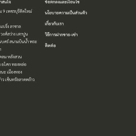
่าสนใจ
ข้อตกลงและเงื่อนไข
 9 เพชรบุรีตัดใหม่
นโยบายความเป็นส่วนตัว
เกี่ยวกับเรา
แบริ่ง ลาซาล
 วงศ์สว่าง เตาปูน
วิธีการฝากขาย-เช่า
ิเบศร์ สนามบินน้ำ พระ
ติดต่อ
า
ชิดลม หลังสวน
ิท อโศก ทองหล่อ
ฒนะ เมืองทอง
าว เซ็นทรัลลาดพร้าว