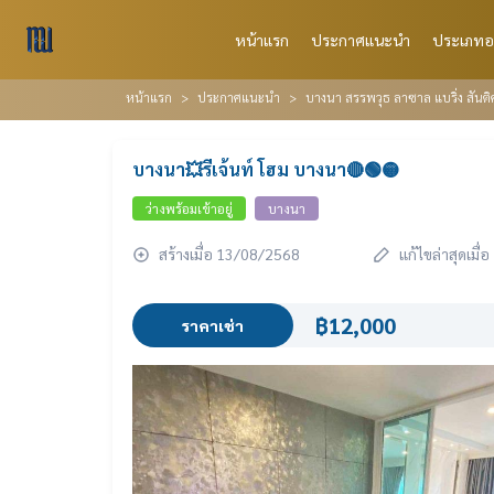
หน้าแรก
ประกาศแนะนำ
ประเภทอ
หน้าแรก
ประกาศแนะนำ
บางนา สรรพวุธ ลาซาล แบริ่ง สัน
บางนา💥รีเจ้นท์ โฮม บางนา🔴🟢🟡
ว่างพร้อมเข้าอยู่
บางนา
สร้างเมื่อ 13/08/2568
แก้ไขล่าสุดเมื
฿12,000
ราคาเช่า