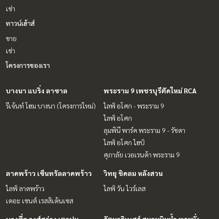
เช่า
ทาวน์เฮ้าส์
ขาย
เช่า
โครงการของเรา
บางนา แบริ่ง ลาซาล
พระราม 9 เพชรบุรีตัดใหม่ RCA
รีเจ้นท์ โฮม บางนา (โครงการใหม่)
ไลฟ์ อโศก - พระราม 9
ไลฟ์ อโศก
ลุมพินี พาร์ค พระราม 9 - รัชดา
ไลฟ์ อโศก ไฮป์
ศุภาลัย เวอเรนด้า พระราม 9
ลาดพร้าว เซ็นทรัลลาดพร้าว
วิทยุ ชิดลม หลังสวน
ไลฟ์ ลาดพร้าว
ไลฟ์ วัน ไวร์เลส
เดอะ เซนต์ เรสสิเด้นเซส