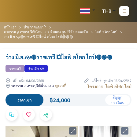
THB
หน้าแรก
ประกาศแนะนำ
พระราม 9 เพชรบุรีตัดใหม่ RCA ดินแดง ศูนย์วิจัย คลองตัน
ไลฟ์ อโศก ไฮป์
ว่าง มิ.ย.69🔴ราชเทวี 💥ไลฟ์ อโศก ไฮป์🔴🟢🟡
ว่าง มิ.ย.69🔴ราชเทวี 💥ไลฟ์ อโศก ไฮป์🔴🟢🟡
ราชเทวี
ว่าง มิย 69
สร้างเมื่อ 04/06/2568
แก้ไขล่าสุดเมื่อ 15/04/2569
พระราม 9 เพชรบุรีตัดใหม่ RCA
ดูแผนที่
โครงการ : ไลฟ์ อโศก ไฮป์
สัญญา
฿24,000
ราคาเช่า
12 เดือน