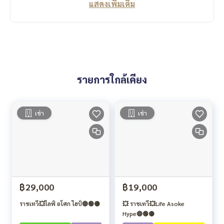
แสดงเพิ่มเติม
รายการใกล้เคียง
เช่า
เช่า
฿29,000
฿19,000
ราชเทวี💥ไลฟ์ อโศก ไฮป์🔴🟢🟡
💥 ราชเทวี💥Life Asoke
Hype🔴🟢🟡