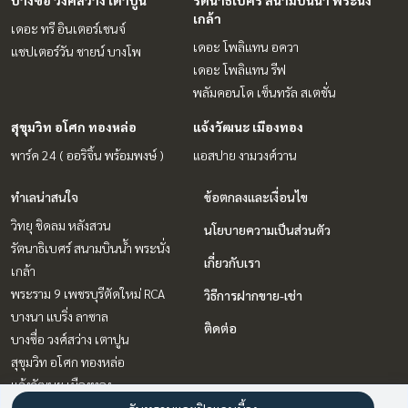
บางซื่อ วงศ์สว่าง เตาปูน
รัตนาธิเบศร์ สนามบินน้ำ พระนั่ง
เกล้า
เดอะ ทรี อินเตอร์เชนจ์
เดอะ โพลิแทน อควา
แชปเตอร์วัน ชายน์ บางโพ
เดอะ โพลิแทน รีฟ
พลัมคอนโด เซ็นทรัล สเตชั่น
สุขุมวิท อโศก ทองหล่อ
แจ้งวัฒนะ เมืองทอง
พาร์ค 24 ( ออริจิ้น พร้อมพงษ์ )
แอสปาย งามวงศ์วาน
ทำเลน่าสนใจ
ข้อตกลงและเงื่อนไข
วิทยุ ชิดลม หลังสวน
นโยบายความเป็นส่วนตัว
รัตนาธิเบศร์ สนามบินน้ำ พระนั่ง
เกี่ยวกับเรา
เกล้า
พระราม 9 เพชรบุรีตัดใหม่ RCA
วิธีการฝากขาย-เช่า
บางนา แบริ่ง ลาซาล
ติดต่อ
บางซื่อ วงศ์สว่าง เตาปูน
สุขุมวิท อโศก ทองหล่อ
แจ้งวัฒนะ เมืองทอง
ลาดพร้าว เซ็นทรัลลาดพร้าว