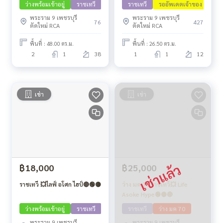
ว่างพร้อมเข้าอยู่
ราชเทวี
ราชเทวี
รออัพเดตเจ้าของ
พระราม 9 เพชรบุรี
พระราม 9 เพชรบุรี
76
427
ตัดใหม่ RCA
ตัดใหม่ RCA
พื้นที่ : 48.00 ตร.ม.
พื้นที่ : 26.50 ตร.ม.
2
1
38
1
1
12
เช่า
เช่า
฿18,000
฿25,000
ราชเทวี 💥ไลฟ์ อโศก ไฮป์🔴🟢🟡
ว่าง มค 70 ราชเทวี💥 Life
Asoke Hype🟢🟡🔴
ว่างพร้อมเข้าอยู่
ราชเทวี
ราชเทวี
ว่าง มค 70
พระราม 9 เพชรบุรี
พระราม 9 เพชรบุรี