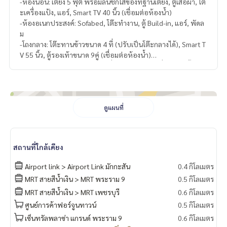
-ห้องนอน: เตียง 5 ฟุต พร้อมลิ้นชักใส่ของที่ฐานเตียง, ตู้เสื้อผ้า, โต๊
ะเครื่องแป้ง, แอร์, Smart TV 40 นิ้ว (เชื่อมต่อห้องน้ำ)
-ห้องอเนกประสงค์: Sofabed, โต๊ะทำงาน, ตู้ Build-in, แอร์, พัดล
ม
-โถงกลาง: โต๊ะทานข้าวขนาด 4 ที่ (ปรับเป็นโต๊ะกลางได้), Smart T
V 55 นิ้ว, ตู้รองเท้าขนาด 9คู่ (เชื่อมต่อห้องน้ำ)
-ครัว: ตู้เย็น, เตาไฟฟ้า พร้อมเครื่องดูดควัน, ชุดเครื่องครัว, ชั้นคว่ำ
จานเหนือซิ้ง, กระติกน้ำร้อน, เครื่องซัก & อบผ้า (ครัวปิด)
-ห้องน้ำ: เครื่องทำน้ำอุ่น, กระจกกั้นโซนเปียก (เข้าได้ 2 ทาง จากห้
องนอน และโถงกลาง)
-ม่านสองชั้น
ดูแผนที่
-ประตู Digital Door Lock
-Free wifi
สถานที่ใกล้เคียง
Airport link > Airport Link มักกะสัน
0.4 กิโลเมตร
MRT สายสีน้ำเงิน > MRT พระราม 9
0.5 กิโลเมตร
MRT สายสีน้ำเงิน > MRT เพชรบุรี
0.6 กิโลเมตร
ศูนย์การค้าฟอร์จูนทาวน์
0.5 กิโลเมตร
เซ็นทรัลพลาซ่า แกรนด์ พระราม 9
0.6 กิโลเมตร