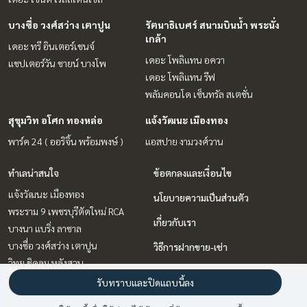
บางซื่อ วงศ์สว่าง เตาปูน
รัตนาธิเบศร์ สนามบินน้ำ พระนั่ง
เกล้า
เดอะ ทรี อินเตอร์เชนจ์
เดอะ โพลิแทน อควา
แชปเตอร์วัน ชายน์ บางโพ
เดอะ โพลิแทน รีฟ
พลัมคอนโด เซ็นทรัล สเตชั่น
สุขุมวิท อโศก ทองหล่อ
แจ้งวัฒนะ เมืองทอง
พาร์ค 24 ( ออริจิ้น พร้อมพงษ์ )
แอสปาย งามวงศ์วาน
ทำเลน่าสนใจ
ข้อตกลงและเงื่อนไข
แจ้งวัฒนะ เมืองทอง
นโยบายความเป็นส่วนตัว
พระราม 9 เพชรบุรีตัดใหม่ RCA
เกี่ยวกับเรา
บางนา แบริ่ง ลาซาล
บางซื่อ วงศ์สว่าง เตาปูน
วิธีการฝากขาย-เช่า
วิทยุ ชิดลม หลังสวน
ติดต่อ
สุขุมวิท อโศก ทองหล่อ
รับทราบและปิดแถบนี้ลง
ลาดพร้าว เซ็นทรัลลาดพร้าว