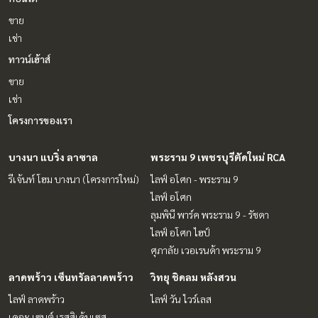
ขาย
เช่า
ทาวน์เฮ้าส์
ขาย
เช่า
โครงการของเรา
บางนา แบริ่ง ลาซาล
พระราม 9 เพชรบุรีตัดใหม่ RCA
รีเจ้นท์ โฮม บางนา (โครงการใหม่)
ไลฟ์ อโศก - พระราม 9
ไลฟ์ อโศก
ลุมพินี พาร์ค พระราม 9 - รัชดา
ไลฟ์ อโศก ไฮป์
ศุภาลัย เวอเรนด้า พระราม 9
ลาดพร้าว เซ็นทรัลลาดพร้าว
วิทยุ ชิดลม หลังสวน
ไลฟ์ ลาดพร้าว
ไลฟ์ วัน ไวร์เลส
เดอะ เซนต์ เรสสิเด้นเซส