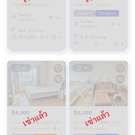
Tree Condo Ladprao
วังหิน🔴🟢🟡ว่าง พ.ค.68
ลาดพร้าว
ว่าง พย 69
โชคชัย4
356
ลาดพร้าว71
โชคชัย4
513
ลาดพร้าว71
พื้นที่ : 29.70 ตร.ม.
ห้องสตูดิโอ
1
4
พื้นที่ : 29.50 ตร.ม.
1
1
4
เช่า
เช่า
฿6,900
฿8,000
ว่าง กพ 70🟡🟢🔴 ลาดพร้าว 💥
ว่าง 3 ส.ค. 2569 🔴🟡ลาดพร้าว
เดอะ ทรี คอนโด ลาดพร้าว 🔴🟢
💥 เดอะ ทรี ลาดพร้าว
🟡
(ลาดพร้าว - วังหิน)🔴🟢🟡