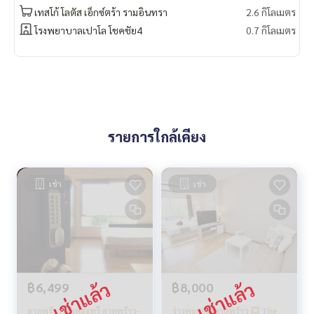
-ผ้าม่าน 2 ชั้น
เทสโก้ โลตัส เอ็กซ์ตร้า รามอินทรา
2.6 กิโลเมตร
-โต๊ะอาหารบานกระจก (เทมเปอร์) พร้อมเก้าอี้บุหนังสี่ตัว
โรงพยาบาลเปาโล โชคชัย4
0.7 กิโลเมตร
-ตู้เย็น
-ตู้เก็บรองเท้า
-แชนเดอเลียร์ของ Lamptitude
-นาฬิกาแขวน
-ชุดครัวบิ้วด์อิน (ทำใหม่)
ที่จอดรถให้ 1 คัน
รายการใกล้เคียง
เช่า
เช่า
฿8,000
฿6,499
ว่างพย69💥ลาดพร้าว 💥 The
ลาดพร้าว 💥เดอะทรี ลาดพร้าว-