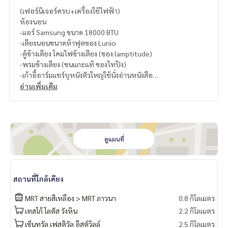
(เฟอร์นิเจอร์ครบ+เครื่องใช้ไฟฟ้า)
ห้องนอน
-แอร์ Samsung ขนาด 18000 BTU
-​เตียงนอนขนาดห้าฟุตของ Lunio
-ตู้ข้างเตียง โคมไฟข้างเตียง (ของ lamptitude)
-พรมข้างเตียง (ขนแกะแท้ ของไทปิง)
-เก้าอี้อาร์มแชร์บุหนังตัวใหญ่ใช้นั่งอ่านหนังสือ
-โต๊ะกลาง
อ่านเพิ่มเติม
-ชั้นวางหนังสือขนาดใหญ่
-ชุดโต๊ะเครื่องแป้งไม้แท้พร้อมกระจกบานใหญ่
-ชั้นวางของปลายเตียง
-​ม่าน 2 ชั้น
-ตู้เสื้อผ้า
ดูแผนที่
-เครื่องทำน้ำอุ่น
-นาฬิกาแขวน
ห้องรับแขก
สถานที่ใกล้เคียง
-แอร์ Samsung 18000 BTU
-โซฟารูปตัวแอล (สั่งทำ)
MRT สายสีเหลือง > MRT ภาวนา
0.8 กิโลเมตร
-พรมปูพื้นผืนใหญ่ (พรมขนสัตว์แท้ของไทปิง)
เทสโก้ โลตัส วังหิน
2.2 กิโลเมตร
-ชั้นวางของใต้ทีวี
เซ็นทรัล เฟสติวัล อีสต์วิลล์
2.5 กิโลเมตร
-ทีวี LG ขนาด 53 นิ้ว พร้อมกล่องรับสัญญานดิจิตอล