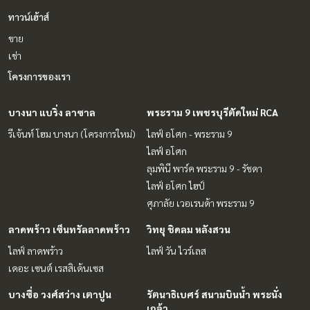
ทาวน์เฮ้าส์
ขาย
เช่า
โครงการของเรา
บางนา แบริ่ง ลาซาล
พระราม 9 เพชรบุรีตัดใหม่ RCA
รีเจ้นท์ โฮม บางนา (โครงการใหม่)
ไลฟ์ อโศก - พระราม 9
ไลฟ์ อโศก
ลุมพินี พาร์ค พระราม 9 - รัชดา
ไลฟ์ อโศก ไฮป์
ศุภาลัย เวอเรนด้า พระราม 9
ลาดพร้าว เซ็นทรัลลาดพร้าว
วิทยุ ชิดลม หลังสวน
ไลฟ์ ลาดพร้าว
ไลฟ์ วัน ไวร์เลส
เดอะ เซนต์ เรสสิเด้นเซส
บางซื่อ วงศ์สว่าง เตาปูน
รัตนาธิเบศร์ สนามบินน้ำ พระนั่ง
เกล้า