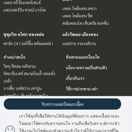
เดอะ ทรี อินเตอร์เชนจ์
เดอะ โพลิแทน อควา
แชปเตอร์วัน ชายน์ บางโพ
เดอะ โพลิแทน รีฟ
พลัมคอนโด เซ็นทรัล สเตชั่น
สุขุมวิท อโศก ทองหล่อ
แจ้งวัฒนะ เมืองทอง
พาร์ค 24 ( ออริจิ้น พร้อมพงษ์ )
แอสปาย งามวงศ์วาน
ทำเลน่าสนใจ
ข้อตกลงและเงื่อนไข
วิทยุ ชิดลม หลังสวน
นโยบายความเป็นส่วนตัว
รัตนาธิเบศร์ สนามบินน้ำ พระนั่ง
เกี่ยวกับเรา
เกล้า
บางซื่อ วงศ์สว่าง เตาปูน
วิธีการฝากขาย-เช่า
ลาดพร้าว เซ็นทรัลลาดพร้าว
ติดต่อ
แจ้งวัฒนะ เมืองทอง
รับทราบและปิดแถบนี้ลง
พระราม 9 เพชรบุรีตัดใหม่ RCA
เราใช้คุกกี้เพื่อให้ท่านได้ข้อมูลที่ต้องการ แสดงเนื้อหาและ
บางนา แบริ่ง ลาซาล
โฆษณาให้ตรงกับความสนใจ รวมถึงเพื่อวิเคราะห์การเข้า
มี
2
คนกำลังดูประกาศนี้
สุขุมวิท อโศก ทองหล่อ
ใช้งานเว็บไซต์และทำความเข้าใจว่าผู้ใช้งานมาจากที่ใด