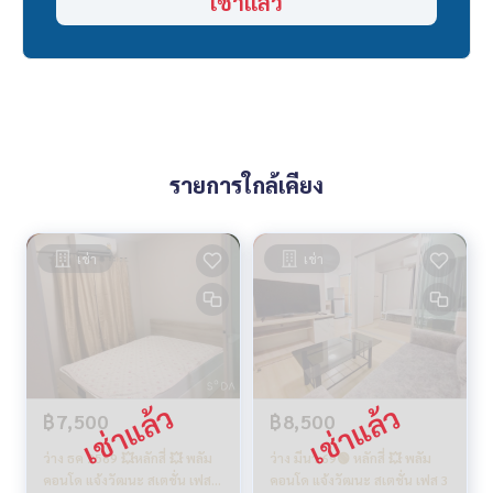
เช่าแล้ว
รายการใกล้เคียง
เช่า
เช่า
฿7,500
฿8,500
ว่าง ธค 2569 💥หลักสี่ 💥 พลัม
ว่าง มีนา 69🟢 หลักสี่ 💥 พลัม
คอนโด แจ้งวัฒนะ สเตชั่น เฟส 3
คอนโด แจ้งวัฒนะ สเตชั่น เฟส 3