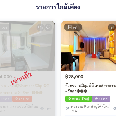
รายการใกล้เคียง
เช่า
เช่า
4,000
฿28,000
ห้วยขวาง💥ลุมพินี เพลส พระรา
ง ก.ค. 2570💥ห้วยขวาง 💥ลุมพินี
- รัชดา🔴🟢🟡
ส พระราม 9 - รัชดา🔴🟢🟡
วยขวาง
ว่าง กค 70
ว่างพร้อมเข้าอยู่
ห้วยขวาง
พระราม 9 เพชรบุรีตัดใหม่
พระราม 9 เพชรบุรีตัดใหม่
189
RCA
RCA