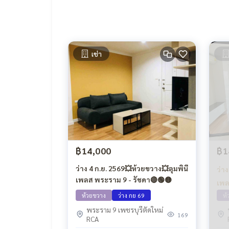
เช่า
฿14,000
฿1
ว่าง 4 ก.ย. 2569💥ห้วยขวาง💥ลุมพินี
ว่า
เพลส พระราม 9 - รัชดา🔴🟢🟡
เพล
ห้วยขวาง
ว่าง กย 69
ห้
พระราม 9 เพชรบุรีตัดใหม่
169
RCA