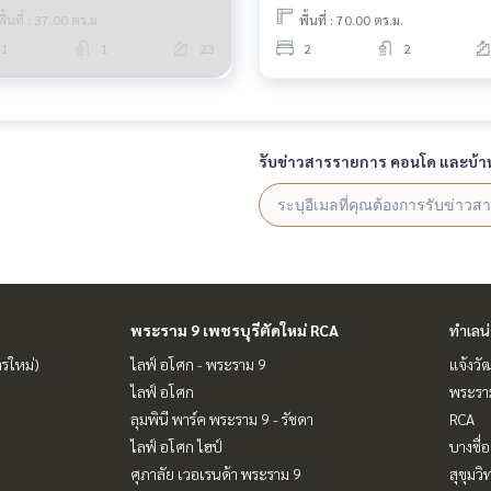
พื้นที่ : 37.00 ตร.ม.
พื้นที่ : 70.00 ตร.ม.
1
1
23
2
2
รับข่าวสารรายการ คอนโด และบ้า
พระราม 9 เพชรบุรีตัดใหม่ RCA
ทำเลน
ารใหม่)
ไลฟ์ อโศก - พระราม 9
แจ้งวั
ไลฟ์ อโศก
พระราม
ลุมพินี พาร์ค พระราม 9 - รัชดา
RCA
ไลฟ์ อโศก ไฮป์
บางซื่อ
ศุภาลัย เวอเรนด้า พระราม 9
สุขุมว