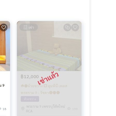
เช่า
฿12,000
ม 9
☘️🟡ห้วยขวาง 💥 ลุมพินี เพลส
พระราม 9 - รัชดา🔴🟢🟡
ห้วยขวาง
พระราม 9 เพชรบุรีตัดใหม่
18
199
RCA