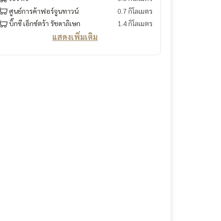
ศูนย์การค้าฟอร์จูนทาวน์
0.7 กิโลเมตร
บิ๊กซี เอ็กซ์ตร้า รัชดาภิเษก
1.4 กิโลเมตร
แสดงเพิ่มเติม