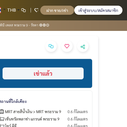
THB
ฝาก ขาย/เช่า
เข้าสู่ระบบ/สมัครสมาชิก
มพินี เพลส พระราม 9 - รัชดา 🔴🟢🟡
เช่าแล้ว
สถานที่ใกล้เคียง
MRT สายสีน้ำเงิน > MRT พระราม 9
0.6 กิโลเมตร
เซ็นทรัลพลาซ่า แกรนด์ พระราม 9
0.6 กิโลเมตร
โชว์ ดีซี
0.6 กิโลเมตร