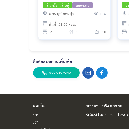
ว่างพร้อมเข้าอยู่
คลองเตย
ว่
อ่อนนุช อุดมสุข
176
พื้นที่ : 51.00 ตร.ม.
2
1
10
ติดต่อสอบถามเพิ่มเติม
088-636-2624
คอนโด
บางนา แบริ่ง ลาซาล
ขาย
รีเจ้นท์ โฮม บางนา (โครงก
เช่า