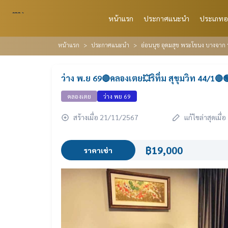
หน้าแรก
ประกาศแนะนำ
ประเภทอ
หน้าแรก
ประกาศแนะนำ
อ่อนนุช อุดมสุข พระโขนง บางจาก 
ว่าง พ.ย 69🔴คลองเตย💥ริทึ่ม สุขุมวิท 44/1🔴
คลองเตย
ว่าง พย 69
สร้างเมื่อ 21/11/2567
แก้ไขล่าสุดเมื
฿19,000
ราคาเช่า