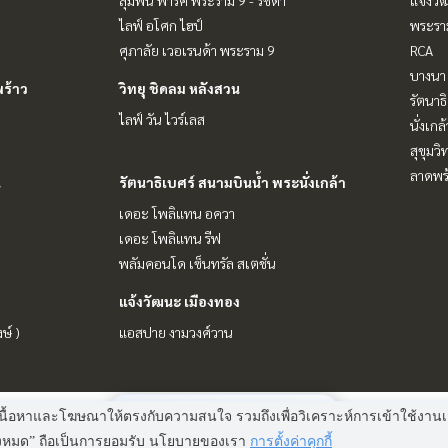
ไลฟ์ อโศก ไฮป์
พระราม
ศุภาลัย เวอเรนด้า พระราม 9
RCA
บางนา 
ร้าว
วิทยุ ชิดลม หลังสวน
รัตนาธ
ไลฟ์ วัน ไวร์เลส
นั่งเกล้
สุขุมว
ลาดพร้
น
รัตนาธิเบศร์ สนามบินน้ำ พระนั่งเกล้า
เดอะ โพลิแทน อควา
เดอะ โพลิแทน รีฟ
พลัมคอนโด เซ็นทรัล สเตชั่น
แจ้งวัฒนะ เมืองทอง
ษ์ )
แอสปาย งามวงศ์วาน
Power by
Livinginsider.com
มี
2
คนกำลังดูประกาศนี้
 แสดงเนื้อหาและโฆษณาให้ตรงกับความสนใจ รวมถึงเพื่อวิเคราะห์การเข้าใช้ง
ทั้งหมด” ถือเป็นการยอมรับ นโยบายของเรา
การตั้งค่าคุกกี้