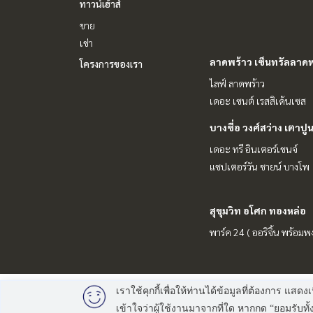
ทาวน์เฮ้าส์
ขาย
เช่า
ลาดพร้าว เซ็นทรัลลาดพ
โครงการของเรา
ไลฟ์ ลาดพร้าว
เดอะ เซนต์ เรสสิเด้นเซส
บางซื่อ วงศ์สว่าง เตาปู
เดอะ ทรี อินเตอร์เชนจ์
แชปเตอร์วัน ชายน์ บางโพ
สุขุมวิท อโศก ทองหล่อ
พาร์ค 24 ( ออริจิ้น พร้อมพง
เราใช้คุกกี้เพื่อให้ท่านได้ข้อมูลที่ต้องการ
เข้าใจว่าผู้ใช้งานมาจากที่ใด หากกด “ยอมรับ