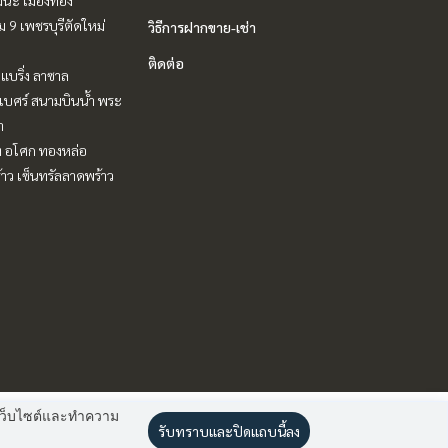
 9 เพชรบุรีตัดใหม่
วิธีการฝากขาย-เช่า
ติดต่อ
แบริ่ง ลาซาล
ิเบศร์ สนามบินน้ำ พระ
า
ิท อโศก ทองหล่อ
าว เซ็นทรัลลาดพร้าว
านเว็บไซต์และทำความ
รับทราบและปิดแถบนี้ลง