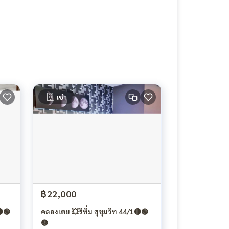
เช่า
฿22,000
คลองเตย 💥ริทึ่ม สุขุมวิท 44/1🔴🟢
🟡