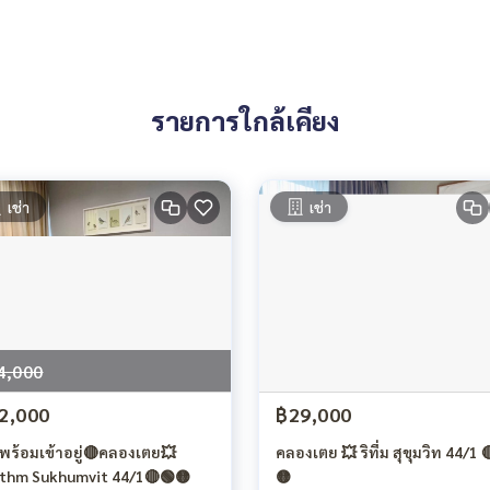
รายการใกล้เคียง
เช่า
เช่า
4,000
2,000
฿29,000
งพร้อมเข้าอยู่🔴คลองเตย💥
คลองเตย 💥 ริทึ่ม สุขุมวิท 44/1 🔴🟢
thm Sukhumvit 44/1🔴🟢🟡
🟡