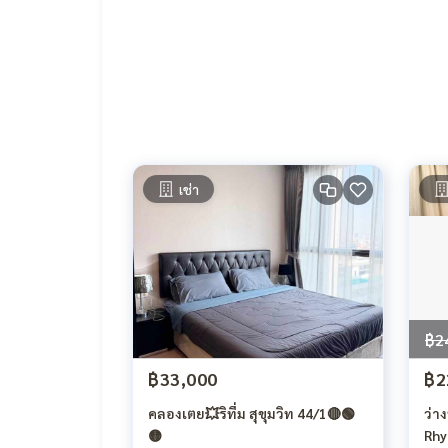
เช่า
฿2
฿33,000
฿2
คลองเตย💥ริทึ่ม สุขุมวิท 44/1🔴🟢
ว่า
🟡
Rhy