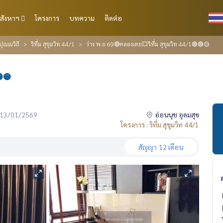
สังหาฯ
โครงการ
บทความ
ติดต่อ
ปุณณวิถี
ริทึ่ม สุขุมวิท 44/1
ว่าง พ.ย 69🔴คลองเตย💥ริทึ่ม สุขุมวิท 44/1🔴🟢🟡
🟢🟡
่อ 13/01/2569
อ่อนนุช อุดมสุข
โครงการ : ริทึ่ม สุขุมวิท 44/1
สัญญา
12 เดือน