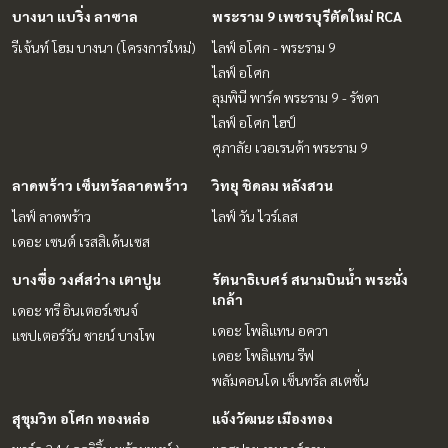
บางนา แบริ่ง ลาซาล
พระราม 9 เพชรบุรีตัดใหม่ RCA
รีเจ้นท์ โฮม บางนา (โครงการใหม่)
ไลฟ์ อโศก - พระราม 9
ไลฟ์ อโศก
ลุมพินี พาร์ค พระราม 9 - รัชดา
ไลฟ์ อโศก ไฮป์
ศุภาลัย เวอเรนด้า พระราม 9
ลาดพร้าว เซ็นทรัลลาดพร้าว
วิทยุ ชิดลม หลังสวน
ไลฟ์ ลาดพร้าว
ไลฟ์ วัน ไวร์เลส
เดอะ เซนต์ เรสสิเด้นเซส
บางซื่อ วงศ์สว่าง เตาปูน
รัตนาธิเบศร์ สนามบินน้ำ พระนั่ง
เกล้า
เดอะ ทรี อินเตอร์เชนจ์
เดอะ โพลิแทน อควา
แชปเตอร์วัน ชายน์ บางโพ
เดอะ โพลิแทน รีฟ
พลัมคอนโด เซ็นทรัล สเตชั่น
สุขุมวิท อโศก ทองหล่อ
แจ้งวัฒนะ เมืองทอง