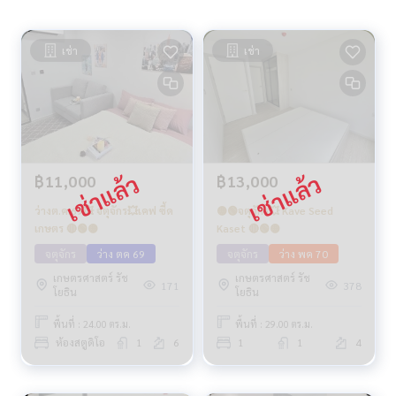
เช่า
เช่า
฿11,000
฿13,000
ว่างต.ค.69💥 จตุจักร💥เคฟ ซี้ด
🟡🟢จตุจักร💥 Kave Seed
เกษตร 🔴🟢🟡
Kaset 🔴🟢🟡
จตุจักร
ว่าง ตค 69
จตุจักร
ว่าง พค 70
เกษตรศาสตร์ รัช
เกษตรศาสตร์ รัช
171
378
โยธิน
โยธิน
พื้นที่ : 24.00 ตร.ม.
พื้นที่ : 29.00 ตร.ม.
ห้องสตูดิโอ
1
6
1
1
4