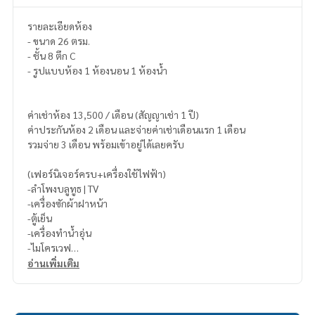
รายละเอียดห้อง
- ขนาด 26 ตรม.
- ชั้น 8 ตึก C
- รูปแบบห้อง 1 ห้องนอน 1 ห้องน้ำ
ค่าเช่าห้อง 13,500 / เดือน (สัญญาเช่า 1 ปี)
ค่าประกันห้อง 2 เดือน และจ่ายค่าเช่าเดือนแรก 1 เดือน
รวมจ่าย 3 เดือน พร้อมเข้าอยู่ได้เลยครับ
(เฟอร์นิเจอร์ครบ+เครื่องใช้ไฟฟ้า)
-ลำโพงบลูทูธ | TV
-เครื่องซักผ้าฝาหน้า
-ตู้เย็น
-เครื่องทำน้ำอุ่น
-ไมโครเวฟ
-พัดลม
อ่านเพิ่มเติม
-โต๊ะเครื่องแป้ง