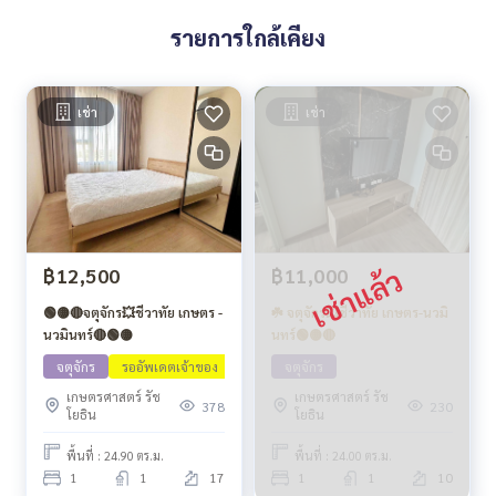
รายการใกล้เคียง
เช่า
เช่า
฿12,500
฿11,000
🟢🟡🔴จตุจักร💥ชีวาทัย เกษตร -
☘️ จตุจักร💥ชีวาทัย เกษตร-นวมิ
นวมินทร์🔴🟢🟡
นทร์🟢🟡🔴
จตุจักร
รออัพเดตเจ้าของ
จตุจักร
เกษตรศาสตร์ รัช
เกษตรศาสตร์ รัช
378
230
โยธิน
โยธิน
พื้นที่ : 24.90 ตร.ม.
พื้นที่ : 24.00 ตร.ม.
1
1
17
1
1
10