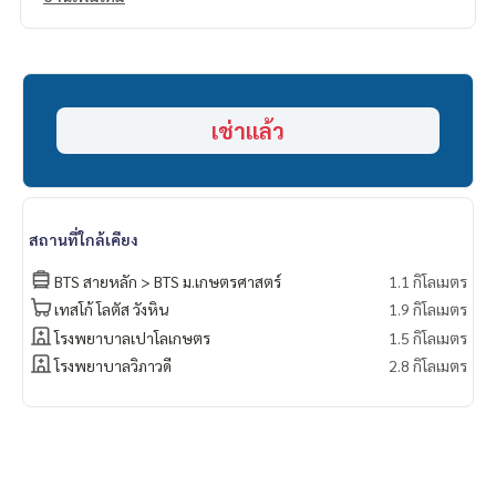
เครื่องใช้ไฟฟ้า
-Smart TV 43 นิ้ว
-แอร์ 2 เครือง
-เครื่องซักผ้า
-ตู้เย็น
เช่าแล้ว
-เตาไฟฟ้า,เครื่องดูดควัน
-ไมโครเวฟ
-เครื่องทำน้ำอุ่น
สถานที่ใกล้เคียง
BTS สายหลัก > BTS ม.เกษตรศาสตร์
1.1 กิโลเมตร
เทสโก้ โลตัส วังหิน
1.9 กิโลเมตร
โรงพยาบาลเปาโลเกษตร
1.5 กิโลเมตร
โรงพยาบาลวิภาวดี
2.8 กิโลเมตร