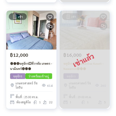
เช่า
เช่า
฿12,000
฿16,000
🟢🟡🔴จตุจักร💥ชีวาทัย เกษตร -
จตุจักร 💥 Chewathai Kaset -
นวมินทร์🔴🟢🟡
Nawamin🔴🟢🟡
จตุจักร
ว่างพร้อมเข้าอยู่
จตุจักร
เกษตรศาสตร์ รัช
เกษตรศาสตร์ รัช
614
260
โยธิน
โยธิน
พื้นที่ : 25.00 ตร.ม.
พื้นที่ : 29.00 ตร.ม.
ห้องสตูดิโอ
1
22
1
1
5