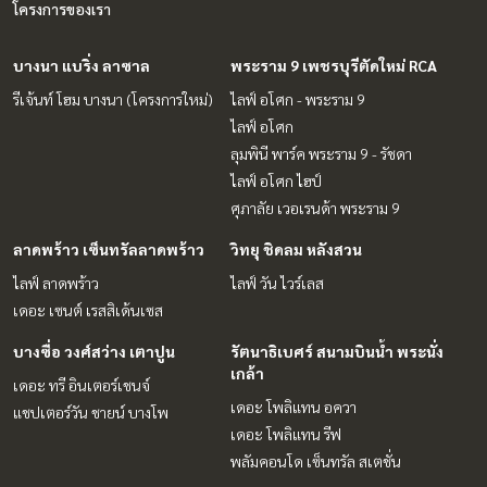
โครงการของเรา
บางนา แบริ่ง ลาซาล
พระราม 9 เพชรบุรีตัดใหม่ RCA
รีเจ้นท์ โฮม บางนา (โครงการใหม่)
ไลฟ์ อโศก - พระราม 9
ไลฟ์ อโศก
ลุมพินี พาร์ค พระราม 9 - รัชดา
ไลฟ์ อโศก ไฮป์
ศุภาลัย เวอเรนด้า พระราม 9
ลาดพร้าว เซ็นทรัลลาดพร้าว
วิทยุ ชิดลม หลังสวน
ไลฟ์ ลาดพร้าว
ไลฟ์ วัน ไวร์เลส
เดอะ เซนต์ เรสสิเด้นเซส
บางซื่อ วงศ์สว่าง เตาปูน
รัตนาธิเบศร์ สนามบินน้ำ พระนั่ง
เกล้า
เดอะ ทรี อินเตอร์เชนจ์
เดอะ โพลิแทน อควา
แชปเตอร์วัน ชายน์ บางโพ
เดอะ โพลิแทน รีฟ
พลัมคอนโด เซ็นทรัล สเตชั่น