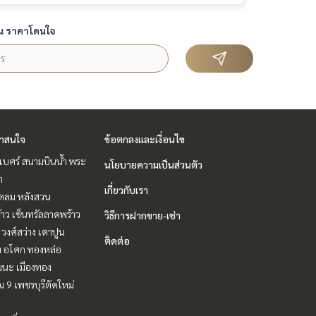
น ราคาโดนใจ
่าสนใจ
ข้อตกลงและเงื่อนไข
ิเบศร์ สนามบินน้ำ พระ
นโยบายความเป็นส่วนตัว
า
เกี่ยวกับเรา
ชิดลม หลังสวน
าว เซ็นทรัลลาดพร้าว
วิธีการฝากขาย-เช่า
 วงศ์สว่าง เตาปูน
ติดต่อ
ิท อโศก ทองหล่อ
ฒนะ เมืองทอง
 9 เพชรบุรีตัดใหม่