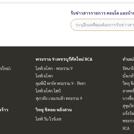
รับข่าวสารรายการ คอนโด และบ้า
พระราม 9 เพชรบุรีตัดใหม่ RCA
ทำเลน
ารใหม่)
ไลฟ์ อโศก - พระราม 9
รัตนาธ
ไลฟ์ อโศก
นั่งเกล้
ลุมพินี พาร์ค พระราม 9 - รัชดา
วิทยุ 
ไลฟ์ อโศก ไฮป์
ลาดพร้
ศุภาลัย เวอเรนด้า พระราม 9
บางซื่อ
สุขุมว
ร้าว
วิทยุ ชิดลม หลังสวน
แจ้งวั
ไลฟ์ วัน ไวร์เลส
พระราม
RCA