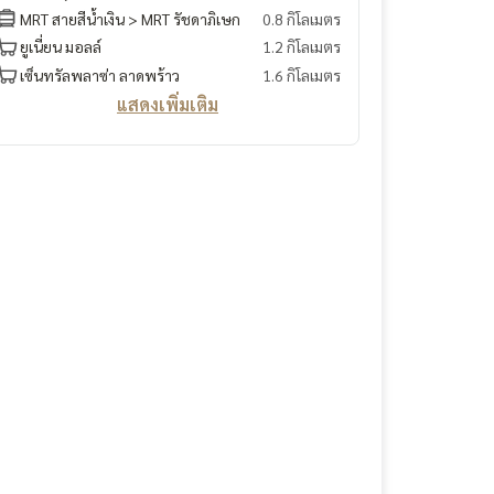
MRT สายสีน้ำเงิน > MRT รัชดาภิเษก
0.8 กิโลเมตร
ยูเนี่ยน มอลล์
1.2 กิโลเมตร
เซ็นทรัลพลาซ่า ลาดพร้าว
1.6 กิโลเมตร
แสดงเพิ่มเติม