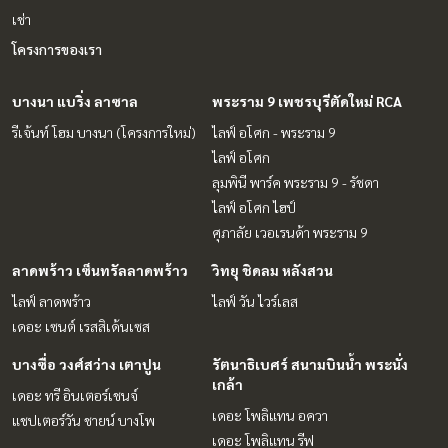
เช่า
โครงการของเรา
บางนา แบริ่ง ลาซาล
พระราม 9 เพชรบุรีตัดใหม่ RCA
รีเจ้นท์ โฮม บางนา (โครงการใหม่)
ไลฟ์ อโศก - พระราม 9
ไลฟ์ อโศก
ลุมพินี พาร์ค พระราม 9 - รัชดา
ไลฟ์ อโศก ไฮป์
ศุภาลัย เวอเรนด้า พระราม 9
ลาดพร้าว เซ็นทรัลลาดพร้าว
วิทยุ ชิดลม หลังสวน
ไลฟ์ ลาดพร้าว
ไลฟ์ วัน ไวร์เลส
เดอะ เซนต์ เรสสิเด้นเซส
บางซื่อ วงศ์สว่าง เตาปูน
รัตนาธิเบศร์ สนามบินน้ำ พระนั่ง
เกล้า
เดอะ ทรี อินเตอร์เชนจ์
เดอะ โพลิแทน อควา
แชปเตอร์วัน ชายน์ บางโพ
เดอะ โพลิแทน รีฟ