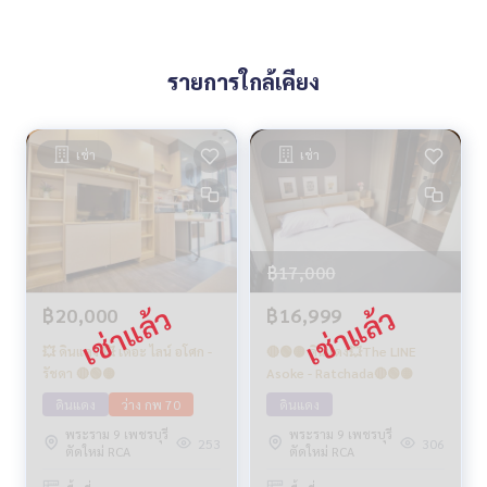
รายการใกล้เคียง
เช่า
เช่า
฿17,000
฿20,000
฿16,999
💥 ดินแดง 💥 เดอะ ไลน์ อโศก -
🔴🟢🟡 ดินแดง💥The LINE
รัชดา 🔴🟢🟡
Asoke - Ratchada🔴🟢🟡
ดินแดง
ว่าง กพ 70
ดินแดง
พระราม 9 เพชรบุรี
พระราม 9 เพชรบุรี
253
306
ตัดใหม่ RCA
ตัดใหม่ RCA