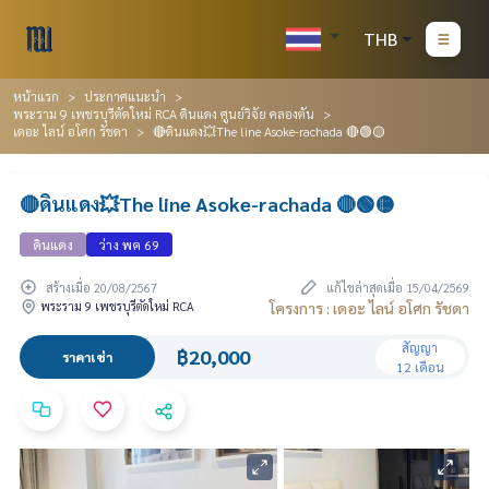
THB
หน้าแรก
ประกาศแนะนำ
พระราม 9 เพชรบุรีตัดใหม่ RCA ดินแดง ศูนย์วิจัย คลองตัน
เดอะ ไลน์ อโศก รัชดา
🔴ดินแดง💥The line Asoke-rachada 🔴🟢🟡
🔴ดินแดง💥The line Asoke-rachada 🔴🟢🟡
ดินแดง
ว่าง พค 69
สร้างเมื่อ 20/08/2567
แก้ไขล่าสุดเมื่อ 15/04/2569
พระราม 9 เพชรบุรีตัดใหม่ RCA
โครงการ : เดอะ ไลน์ อโศก รัชดา
สัญญา
฿20,000
ราคาเช่า
12 เดือน