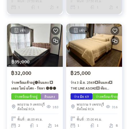
พื้นที่ : 27.50 ตร.ม.
พื้นที่ : 27.50 ตร.ม.
1
1
4
1
1
4
เช่า
เช่า
฿35,000
฿32,000
฿25,000
ว่างพร้อมเข้าอยู่🔴ดินแดง 💥
ว่าง 3 มิ.ย. 2569💥ดินแดง💥
เดอะ ไลน์ อโศก - รัชดา 🔴🟢🟡
THE LINE ASOKE💥 ห้อง
585/106
ว่างพร้อมเข้าอยู่
ดินแดง
ว่าง มิย 69
ว่างพร้อมเข้าอยู่
ด
พระราม 9 เพชรบุรี
พระราม 9 เพชรบุรี
183
316
ตัดใหม่ RCA
ตัดใหม่ RCA
พื้นที่ : 46.00 ตร.ม.
พื้นที่ : 35.00 ตร.ม.
2
1
16
1
1
8