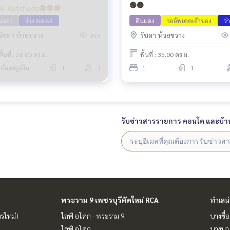
🟢🟡
k-Ratchada🔴🟢🟡
ินแดง
ว่าง ตค 69
ดินแดง
รออัพเดตเจ้าของ
ว่
รัชดา ห้วยขวาง
รัชดา ห้วยขวาง
493
พื้นที่ : 26.00 ตร.ม.
พื้นที่ : 35.00 ตร.ม.
ห้องสตูดิโอ
1
3
1
1
รับข่าวสารรายการ คอนโด และบ้า
พระราม 9 เพชรบุรีตัดใหม่ RCA
ทำเลน
ารใหม่)
ไลฟ์ อโศก - พระราม 9
บางซื่อ
ไลฟ์ อโศก
บางนา 