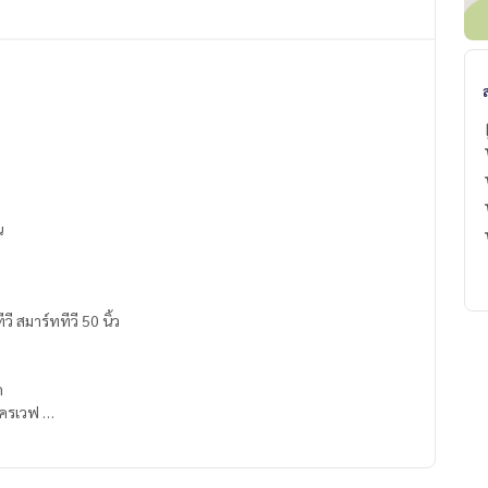
น
มเก้าอี้ โต๊ะพร้อมวางทีวี สมาร์ททีวี 50 นิ้ว
หมด
มโครเวฟ