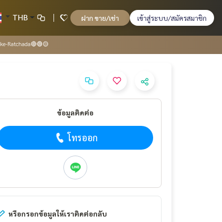
THB
ฝาก ขาย/เช่า
เข้าสู่ระบบ/สมัครสมาชิก
soke-Ratchada🔴🟢🟡
ข้อมูลติดต่อ
โทรออก
หรือกรอกข้อมูลให้เราติดต่อกลับ