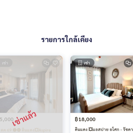
รายการใกล้เคียง
เช่า
เช่า
5,000
฿18,000
ดินแดง 💥แอสปาย อโศก - รัชดา
ง ตค 69 🟡🔴 ดินแดง💥Aspire