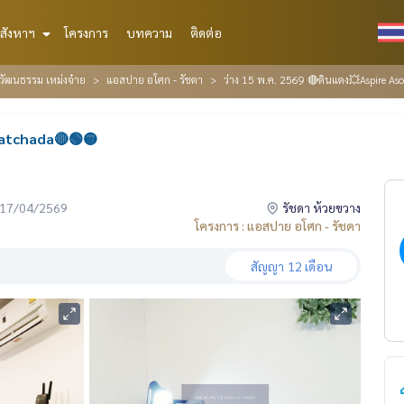
สังหาฯ
โครงการ
บทความ
ติดต่อ
์วัฒนธรรม เหม่งจ๋าย
แอสปาย อโศก - รัชดา
ว่าง 15 พ.ค. 2569 🔴ดินแดง💥Aspire A
Ratchada🔴🟢🟡
่อ 17/04/2569
รัชดา ห้วยขวาง
โครงการ : แอสปาย อโศก - รัชดา
สัญญา
12 เดือน