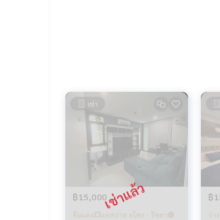
เช่า
฿15,000
฿1
ดินแดง💥แอสปาย อโศก - รัชดา🔴
ว่า