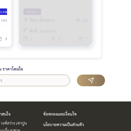
าง กค 69
ดินแดง
รัชดา ห้วยขวาง
183
324
พื้นที่ : 30.00 ตร.ม.
3
1
1
7
น ราคาโดนใจ
่าสนใจ
ข้อตกลงและเงื่อนไข
 วงศ์สว่าง เตาปูน
นโยบายความเป็นส่วนตัว
แบริ่ง ลาซาล