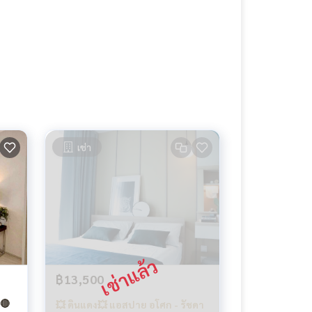
เช่า
฿13,500
🔴
💥 ดินแดง💥 แอสปาย อโศก - รัชดา