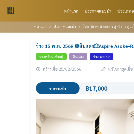
หน้าแรก
ประกาศแนะนำ
ประเภทอ
หน้าแรก
ประกาศแนะนำ
รัชดาภิเษก ห้วยขวาง สุทธิสาร ศูนย
ว่าง 15 พ.ค. 2569 🔴ดินแดง💥Aspire Asoke-
ว่างพร้อมเข้าอยู่
ดินแดง
ว่าง พค 69
สร้างเมื่อ 25/02/2566
แก้ไขล่าสุดเมื
฿17,000
ราคาเช่า