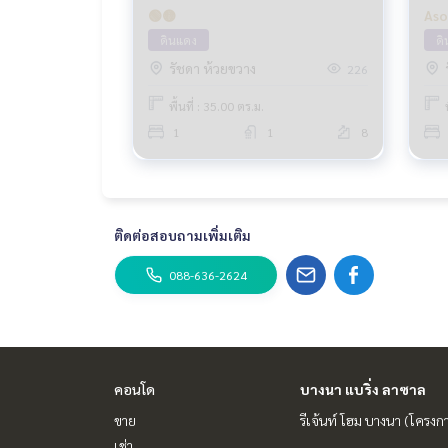
🟢🟡
Aso
ดินแดง
ด
รัชดา ห้วยขวาง
226
พื้นที่ : 35.00 ตร.ม.
1
1
8
ติดต่อสอบถามเพิ่มเติม
088-636-2624
คอนโด
บางนา แบริ่ง ลาซาล
ขาย
รีเจ้นท์ โฮม บางนา (โครงก
เช่า