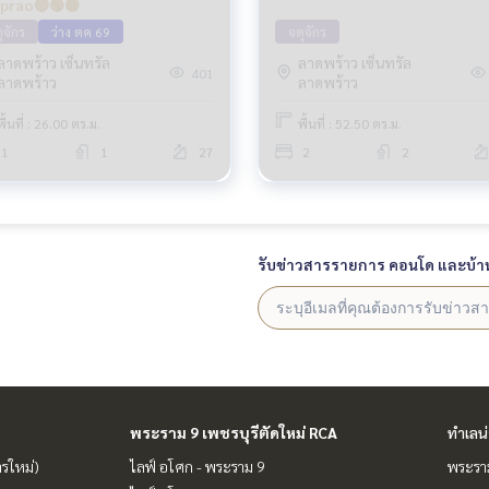
prao🔴🟢🟡
ุจักร
ว่าง ตค 69
จตุจักร
ลาดพร้าว เซ็นทรัล
ลาดพร้าว เซ็นทรัล
401
ลาดพร้าว
ลาดพร้าว
พื้นที่ : 26.00 ตร.ม.
พื้นที่ : 52.50 ตร.ม.
1
1
27
2
2
รับข่าวสารรายการ คอนโด และบ้า
พระราม 9 เพชรบุรีตัดใหม่ RCA
ทำเลน
ารใหม่)
ไลฟ์ อโศก - พระราม 9
พระราม