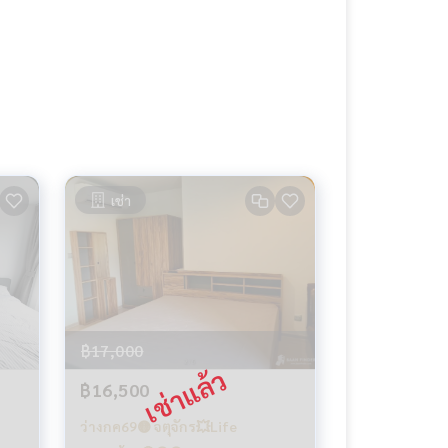
เช่า
฿17,000
฿16,500
ว่างกค69🟡 จตุจักร💥Life