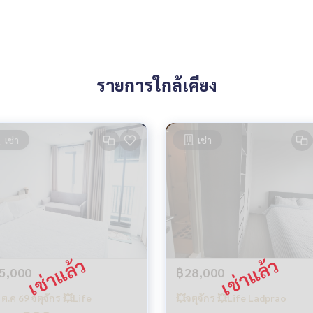
รายการใกล้เคียง
เช่า
เช่า
5,000
฿28,000
 ต.ค 69 จตุจักร 💥Life
💥จตุจักร 💥Life Ladprao