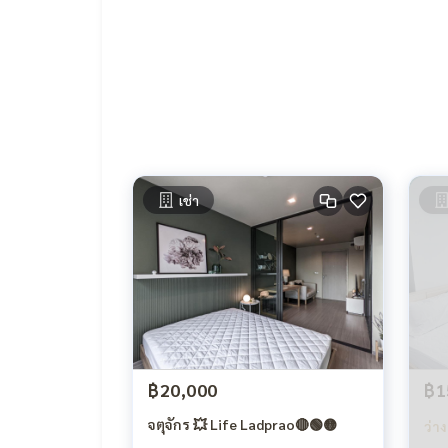
- เครื่องทำน้ำอุ่น
- มีเตาไฟฟ้าพร้อมเครื่องดูดควัน
- เครื่องปรับอากาศ Daikin 2 เครื่อง
เช่า
฿20,000
฿1
จตุจักร 💥 Life Ladprao🔴🟢🟡
ว่าง