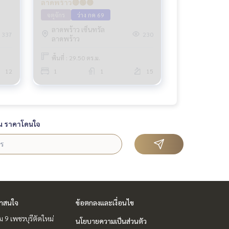
ลาดพร้าว🔴🟢🟡
จตุจักร
ว่าง กค 69
ลาดพร้าว เซ็นทรัล
337
230
ลาดพร้าว
พื้นที่ : 29.50 ตร.ม.
12
1
1
15
น ราคาโดนใจ
่าสนใจ
ข้อตกลงและเงื่อนไข
 9 เพชรบุรีตัดใหม่
นโยบายความเป็นส่วนตัว