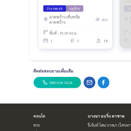
Lad
ว่าง กพ 69
จตุจักร
จต
ลาดพร้าว เซ็นทรัล
403
ลาดพร้าว
พื้นที่ : 35.00 ตร.ม.
1
1
18
ติดต่อสอบถามเพิ่มเติม
088-636-2624
คอนโด
บางนา แบริ่ง ลาซาล
ขาย
รีเจ้นท์ โฮม บางนา (โครงก