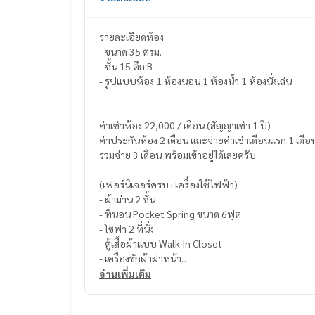
รายละเอียดห้อง
- ขนาด 35 ตรม.
- ชั้น 15 ตึก B
- รูปแบบห้อง 1 ห้องนอน 1 ห้องน้ำ 1 ห้องนั่งเล่น
ค่าเช่าห้อง 22,000 / เดือน (สัญญาเช่า 1 ปี)
ค่าประกันห้อง 2 เดือน และจ่ายค่าเช่าเดือนแรก 1 เดือ
รวมจ่าย 3 เดือน พร้อมเข้าอยู่ได้เลยครับ
(เฟอร์นิเจอร์ครบ+เครื่องใช้ไฟฟ้า)
- ผ้าม่าน 2 ชั้น
- ที่นอน Pocket Spring ขนาด 6ฟุต
- โซฟา 2 ที่นั่ง
- ตู้เสื้อผ้าแบบ Walk In Closet
- เครื่องซักผ้าฝาหน้า
- ตู้เย็น 2 ประตู
อ่านเพิ่มเติม
- Smart ทีวี 55 นิ้ว
- ไมโครเวฟ