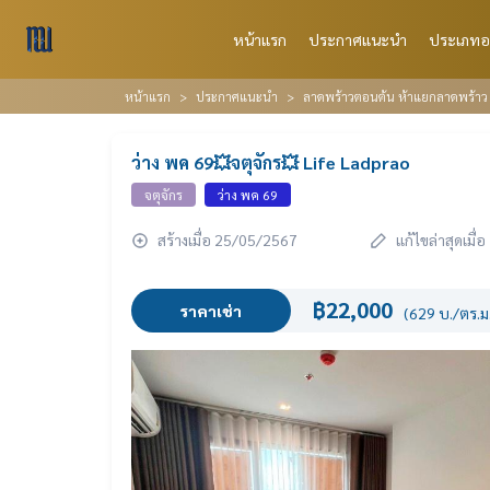
หน้าแรก
ประกาศแนะนำ
ประเภทอ
หน้าแรก
ประกาศแนะนำ
ลาดพร้าวตอนต้น ห้าแยกลาดพร้าว เ
ว่าง พค 69💥จตุจักร💥 Life Ladprao
จตุจักร
ว่าง พค 69
สร้างเมื่อ 25/05/2567
แก้ไขล่าสุดเมื
฿22,000
ราคาเช่า
(629 บ./ตร.ม