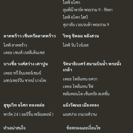
ไลฟ์ อโศก
ลุมพินี พาร์ค พระราม 9 - รัชดา
ไลฟ์ อโศก ไฮป์
ศุภาลัย เวอเรนด้า พระราม 9
ลาดพร้าว เซ็นทรัลลาดพร้าว
วิทยุ ชิดลม หลังสวน
ไลฟ์ ลาดพร้าว
ไลฟ์ วัน ไวร์เลส
เดอะ เซนต์ เรสสิเด้นเซส
บางซื่อ วงศ์สว่าง เตาปูน
รัตนาธิเบศร์ สนามบินน้ำ พระนั่ง
เกล้า
เดอะ ทรี อินเตอร์เชนจ์
เดอะ โพลิแทน อควา
แชปเตอร์วัน ชายน์ บางโพ
เดอะ โพลิแทน รีฟ
พลัมคอนโด เซ็นทรัล สเตชั่น
สุขุมวิท อโศก ทองหล่อ
แจ้งวัฒนะ เมืองทอง
พาร์ค 24 ( ออริจิ้น พร้อมพงษ์ )
แอสปาย งามวงศ์วาน
ทำเลน่าสนใจ
ข้อตกลงและเงื่อนไข