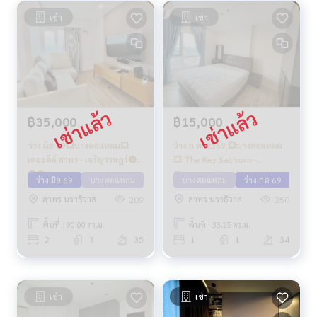
เช่า
เช่า
฿35,000
฿15,000
ว่าง มิย 69💥บางคอแหลม💥
ว่าง ก.ค. 2569 💥บางคอแหลม
เดอะคีย์ สาทร - เจริญราษฎร์🔴
💥 The Key Sathorn -
🟢🟡
Charoenrat
ว่าง มิย 69
บางคอแหลม
บางคอแหลม
ว่าง กค 69
สาทร นราธิวาส
สาทร นราธิวาส
209
250
พื้นที่ : 90.00 ตร.ม.
พื้นที่ : 33.25 ตร.ม.
2
3
35
1
1
34
เช่า
เช่า