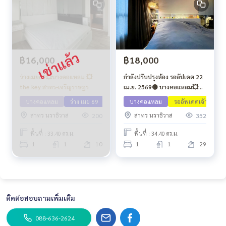
฿16,000
฿18,000
ว่างเมย69💥บางคอแหลม 💥
กำลังปรับปรุงห้อง รออัปเดต 22
the key สาทร-เจริญราษฎร
เม.ย. 2569🟡 บางคอแหลม💥
The Key Sathorn -
บางคอแหลม
ว่าง เมย 69
บางคอแหลม
รออัพเดตเจ้าของ
Charoenrat🔴🟢🟡
สาทร นราธิวาส
สาทร นราธิวาส
200
352
พื้นที่ : 33.40 ตร.ม.
พื้นที่ : 34.40 ตร.ม.
1
1
10
1
1
29
ติดต่อสอบถามเพิ่มเติม
088-636-2624