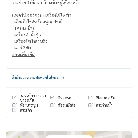
รวมจ่าย 3 เดือน พร้อมเข้าอยู่ได้เลยครับ
(เฟอร์นิเจอร์ครบ+เครื่องใช้ไฟฟ้า)
- เตียงคิงไซส์พร้อมฟูกอย่างดี
- TV (43 นิ้ว)
- เครื่องทำน้ำอุ่น
- เครื่องซักผ้าส่วนตัว
- แอร์ 2 ตัว
- ไมโครเวฟ-มีโหมดย่าง🥩
อ่านเพิ่มเติม
- ตู้เย็น
- เตาไฟฟ้า, เครื่องกรองน้ำ, กาต้มน้ำร้อน, เครื่องครัวที่จำเป็น, เต
ารีดและเตียงรีด
สิ่งอำนวยความสะดวกในโครงการ
ระบบรักษาความ
ที่จอดรถ
ฟิตเนส / ยิม
ปลอดภัย
ห้องประชุม
ห้องหนังสือ
สระว่ายน้ำ
สระเด็ก