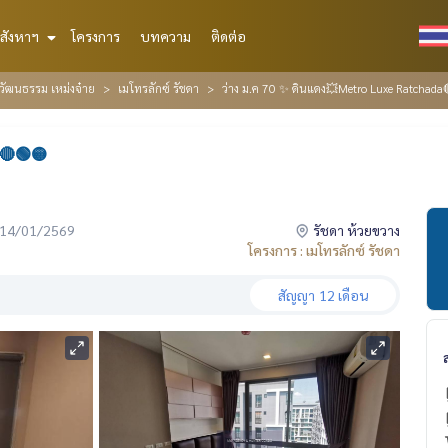
สังหาฯ
โครงการ
บทความ
ติดต่อ
์วัฒนธรรม เหม่งจ๋าย
เมโทรลักซ์ รัชดา
ว่าง ม.ค 70 ✨ ดินแดง💥Metro Luxe Ratchada
🔴🟢🟡
่อ 14/01/2569
รัชดา ห้วยขวาง
โครงการ : เมโทรลักซ์ รัชดา
สัญญา
12 เดือน