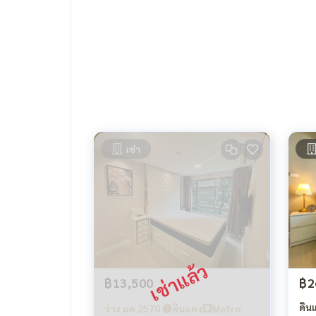
-เครื่องใช้ไฟฟ้าตามรูปค่ะ
เช่า
฿13,500
฿2
ดิน
ว่าง มค 2570 🔴ดินแดง💥Metro