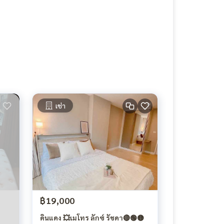
เช่า
฿19,000
ดินแดง 💥เมโทร ลักซ์ รัชดา🔴🟢🟡