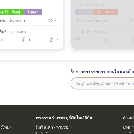
Luxe Ratchada
างพร้อมเข้าอยู่
ดินแดง
ดินแดง
ว่าง เมษ 70
รัชดา ห้วยขวาง
รัชดา ห้วยขวาง
53
พื้นที่ : 39.00 ตร.ม.
พื้นที่ : 28.50 ตร.ม.
1
1
6
1
1
รับข่าวสารรายการ คอนโด และบ้า
พระราม 9 เพชรบุรีตัดใหม่ RCA
ทำเลน
ารใหม่)
ไลฟ์ อโศก - พระราม 9
บางนา 