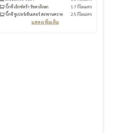
บิ๊กซี เอ็กซ์ตร้า รัชดาภิเษก
1.7 กิโลเมตร
บิ๊กซี ซูเปอร์เซ็นเตอร์ สะพานควาย
2.5 กิโลเมตร
แสดงเพิ่มเติม