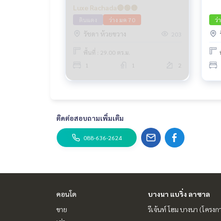
Luxe Rachada🔴🟢🟡
ดินแดง
ว่าง มค 70
ว่
รัชดา ห้วยขวาง
203
พื้นที่ : 29.00 ตร.ม.
1
1
2
ติดต่อสอบถามเพิ่มเติม
088-636-2624
คอนโด
บางนา แบริ่ง ลาซาล
ขาย
รีเจ้นท์ โฮม บางนา (โครงก