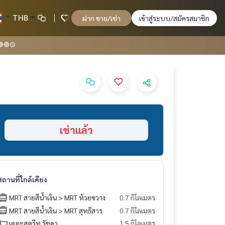
THB
ฝาก ขาย/เช่า
เข้าสู่ระบบ/สมัครสมาชิก
🔴🟢🟡
เช่าแล้ว
สถานที่ใกล้เคียง
MRT สายสีน้ำเงิน > MRT ห้วยขวาง
0.7 กิโลเมตร
MRT สายสีน้ำเงิน > MRT สุทธิสาร
0.7 กิโลเมตร
เดอะสตรีท รัชดา
1.5 กิโลเมตร