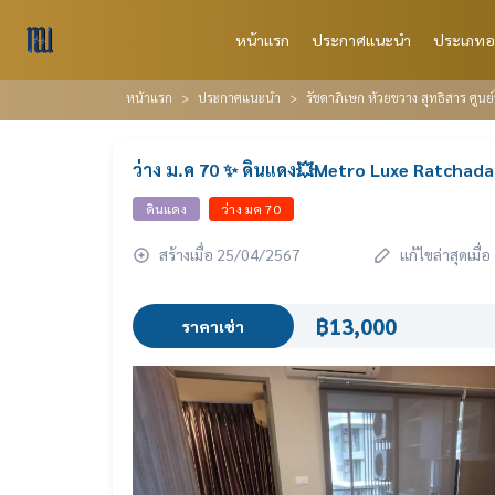
หน้าแรก
ประกาศแนะนำ
ประเภทอ
หน้าแรก
ประกาศแนะนำ
รัชดาภิเษก ห้วยขวาง สุทธิสาร ศูนย
ว่าง ม.ค 70 ✨ ดินแดง💥Metro Luxe Ratchada
ดินแดง
ว่าง มค 70
สร้างเมื่อ 25/04/2567
แก้ไขล่าสุดเมื
฿13,000
ราคาเช่า