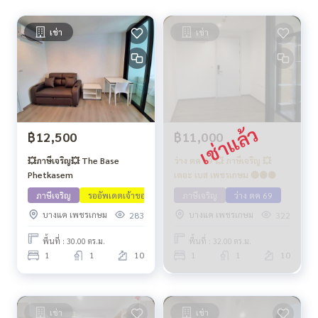
เช่า
เช่า
฿12,500
฿11,000
💥ภาษีเจริญ💥 The Base
ว่าง ตค 69 💥 ภาษีเจริญ 💥
Phetkasem
เดอะ เบส เพชรเกษม 🔴🟢🟡
ภาษีเจริญ
รออัพเดตเจ้าของ
ภาษีเจริญ
ว่าง ตค 69
บางแค เพชรเกษม
บางแค เพชรเกษม
283
322
พื้นที่ : 30.00 ตร.ม.
พื้นที่ : 32.00 ตร.ม.
1
1
10
1
1
10
เช่า
เช่า