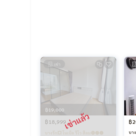
-ตู้เย็น
-เครื่องทำน้ำอุ่น
เช่า
฿19,000
฿18,999
฿2
บาง
บางรัก💥 โนเบิล รีโว สีลม🔴🟢🟡