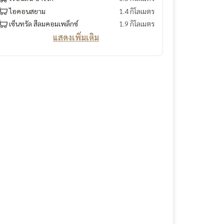
ไอคอนสยาม
1.4 กิโลเมตร
เซ็นทรัล สีลมคอมเพล็กซ์
1.9 กิโลเมตร
แสดงเพิ่มเติม