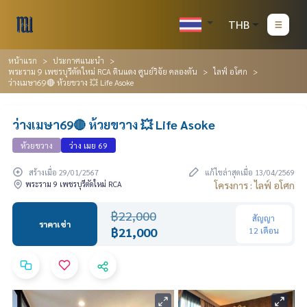
THB
หน้าแรก
ประกาศแนะนำ
พระราม 9 เพชรบุรีตัดใหม่ RCA ดินแดง ศูนย์วิจัย คลองตัน
ไลฟ์ อโศก
ว่างเมษา69🔴 ห้วยขวาง 💥 Life Asoke
ว่างเมษา69🔴 ห้วยขวาง 💥 Life Asoke
ห้วยขวาง
ว่าง เมย 69
สร้างเมื่อ 29/01/2567
แก้ไขล่าสุดเมื่อ 13/04/2569
พระราม 9 เพชรบุรีตัดใหม่ RCA
โครงการ : ไลฟ์ อโศก
฿22,000
สัญญา
ราคาเช่า
฿21,000
12 เดือน