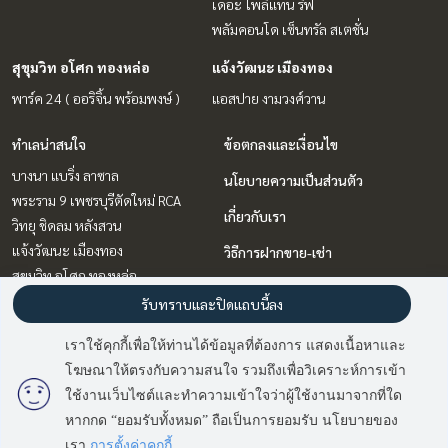
เดอะ โพลิแทน รีฟ
พลัมคอนโด เซ็นทรัล สเตชั่น
สุขุมวิท อโศก ทองหล่อ
แจ้งวัฒนะ เมืองทอง
พาร์ค 24 ( ออริจิ้น พร้อมพงษ์ )
แอสปาย งามวงศ์วาน
ทำเลน่าสนใจ
ข้อตกลงและเงื่อนไข
บางนา แบริ่ง ลาซาล
นโยบายความเป็นส่วนตัว
พระราม 9 เพชรบุรีตัดใหม่ RCA
เกี่ยวกับเรา
วิทยุ ชิดลม หลังสวน
แจ้งวัฒนะ เมืองทอง
วิธีการฝากขาย-เช่า
สุขุมวิท อโศก ทองหล่อ
ติดต่อ
รัตนาธิเบศร์ สนามบินน้ำ พระนั่ง
รับทราบและปิดแถบนี้ลง
เกล้า
เราใช้คุกกี้เพื่อให้ท่านได้ข้อมูลที่ต้องการ แสดงเนื้อหาและ
ลาดพร้าว เซ็นทรัลลาดพร้าว
โฆษณาให้ตรงกับความสนใจ รวมถึงเพื่อวิเคราะห์การเข้า
มี
2
คนกำลังดูประกาศนี้
บางซื่อ วงศ์สว่าง เตาปูน
ใช้งานเว็บไซต์และทำความเข้าใจว่าผู้ใช้งานมาจากที่ใด
หากกด “ยอมรับทั้งหมด” ถือเป็นการยอมรับ นโยบายของ
ติดต่อสอบถาม
Power by
Livinginsider.com
เรา
การตั้งค่าคุกกี้