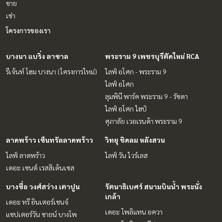
ขาย
เช่า
โครงการของเรา
บางนา แบริ่ง ลาซาล
พระราม 9 เพชรบุรีตัดใหม่ RCA
รีเจ้นท์ โฮม บางนา (โครงการใหม่)
ไลฟ์ อโศก - พระราม 9
ไลฟ์ อโศก
ลุมพินี พาร์ค พระราม 9 - รัชดา
ไลฟ์ อโศก ไฮป์
ศุภาลัย เวอเรนด้า พระราม 9
ลาดพร้าว เซ็นทรัลลาดพร้าว
วิทยุ ชิดลม หลังสวน
ไลฟ์ ลาดพร้าว
ไลฟ์ วัน ไวร์เลส
เดอะ เซนต์ เรสสิเด้นเซส
บางซื่อ วงศ์สว่าง เตาปูน
รัตนาธิเบศร์ สนามบินน้ำ พระนั่ง
เกล้า
เดอะ ทรี อินเตอร์เชนจ์
เดอะ โพลิแทน อควา
แชปเตอร์วัน ชายน์ บางโพ