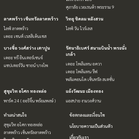
ศุภาลัย เวอเรนด้า พระราม 9
ลาดพร้าว เซ็นทรัลลาดพร้าว
วิทยุ ชิดลม หลังสวน
ไลฟ์ ลาดพร้าว
ไลฟ์ วัน ไวร์เลส
เดอะ เซนต์ เรสสิเด้นเซส
บางซื่อ วงศ์สว่าง เตาปูน
รัตนาธิเบศร์ สนามบินน้ำ พระนั่ง
เกล้า
เดอะ ทรี อินเตอร์เชนจ์
เดอะ โพลิแทน อควา
แชปเตอร์วัน ชายน์ บางโพ
เดอะ โพลิแทน รีฟ
พลัมคอนโด เซ็นทรัล สเตชั่น
สุขุมวิท อโศก ทองหล่อ
แจ้งวัฒนะ เมืองทอง
พาร์ค 24 ( ออริจิ้น พร้อมพงษ์ )
แอสปาย งามวงศ์วาน
ทำเลน่าสนใจ
ข้อตกลงและเงื่อนไข
สุขุมวิท อโศก ทองหล่อ
นโยบายความเป็นส่วนตัว
ลาดพร้าว เซ็นทรัลลาดพร้าว
เกี่ยวกับเรา