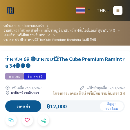
THB
หน้าแรก
ประกาศแนะนำ
รามอินทรา วัชรพล สายไหม หทัยราษฎร์ นวมินทร์ แฟชั่นไอส์แลนด์ สุขาภิบาล 5
เดอะคิวบ์ พรีเมียม รามอินทรา 34
ว่าง ส.ค 69 🔴บางเขน💥The Cube Premium Ramintra 34🔴🟡🟢
ว่าง ส.ค 69 🔴บางเขน💥The Cube Premium Ramintr
a 34🔴🟡🟢
บางเขน
ว่าง สค 69
สร้างเมื่อ 25/01/2567
แก้ไขล่าสุดเมื่อ 12/01/2569
นวมินทร์ รามอินทรา
โครงการ : เดอะคิวบ์ พรีเมียม รามอินทรา 34
สัญญา
฿12,000
ราคาเช่า
12 เดือน