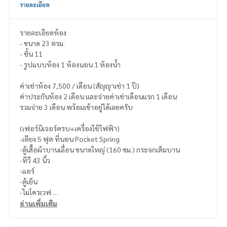
รายละเอียด
รายละเอียดห้อง
- ขนาด 23 ตรม.
- ชั้น 11
- รูปแบบห้อง 1 ห้องนอน 1 ห้องน้ำ
ค่าเช่าห้อง 7,500 / เดือน (สัญญาเช่า 1 ปี)
ค่าประกันห้อง 2 เดือน และจ่ายค่าเช่าเดือนแรก 1 เดือน
รวมจ่าย 3 เดือน พร้อมเข้าอยู่ได้เลยครับ
(เฟอร์นิเจอร์ครบ+เครื่องใช้ไฟฟ้า)
-เตียง 5 ฟุต ที่นอน Pocket Spring
-ตู้เสื้อผ้าบานเลื่อน ขนาดใหญ่ (160 ซม.) กระจกเต็มบาน
-ทีวี 43 นิ้ว
-แอร์
-ตู้เย็น
-ไมโครเวฟ
-เครื่องซักผ้าฝาหน้า
อ่านเพิ่มเติม
-โต๊ะนั่งทำงาน / ทานอาหาร
-ตู้เก็บรองเท้า 12 คู่