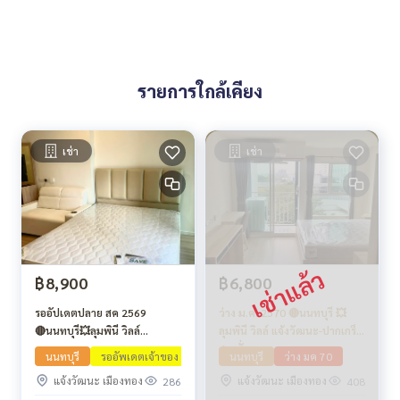
รายการใกล้เคียง
เช่า
เช่า
฿8,900
฿6,800
รออัปเดตปลาย สค 2569
ว่าง ม.ค. 2570 🔴นนทบุรี 💥
🔴นนทบุรี💥ลุมพินี วิลล์
ลุมพินี วิลล์ แจ้งวัฒนะ-ปากเกร็ด
แจ้งวัฒนะ - ปากเกร็ด สเตชั่น
สเตชั่น
นนทบุรี
รออัพเดตเจ้าของ
นนทบุรี
ว่าง มค 70
แจ้งวัฒนะ เมืองทอง
แจ้งวัฒนะ เมืองทอง
286
408