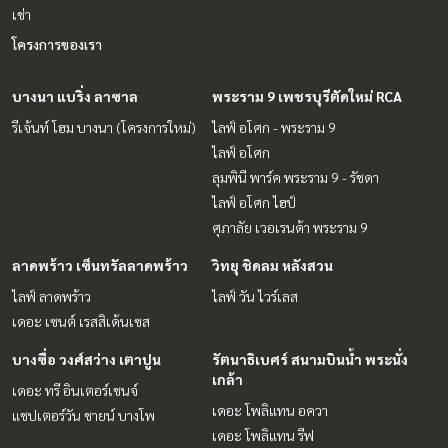
เช่า
โครงการของเรา
บางนา แบริ่ง ลาซาล
พระราม 9 เพชรบุรีตัดใหม่ RCA
รีเจ้นท์ โฮม บางนา (โครงการใหม่)
ไลฟ์ อโศก - พระราม 9
ไลฟ์ อโศก
ลุมพินี พาร์ค พระราม 9 - รัชดา
ไลฟ์ อโศก ไฮป์
ศุภาลัย เวอเรนด้า พระราม 9
ลาดพร้าว เซ็นทรัลลาดพร้าว
วิทยุ ชิดลม หลังสวน
ไลฟ์ ลาดพร้าว
ไลฟ์ วัน ไวร์เลส
เดอะ เซนต์ เรสสิเด้นเซส
บางซื่อ วงศ์สว่าง เตาปูน
รัตนาธิเบศร์ สนามบินน้ำ พระนั่ง
เกล้า
เดอะ ทรี อินเตอร์เชนจ์
เดอะ โพลิแทน อควา
แชปเตอร์วัน ชายน์ บางโพ
เดอะ โพลิแทน รีฟ