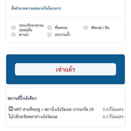
-Digital Door lock มีคีย์การ์ด และรหัส
สิ่งอำนวยความสะดวกในโครงการ
-ทธิ์ที่จอดรถ 1 คัน
ระบบรักษาความ
ที่จอดรถ
ฟิตเนส / ยิม
ปลอดภัย
ซาวน่า
สระว่ายน้ำ
เช่าแล้ว
สถานที่ใกล้เคียง
MRT สายสีชมพู > สถานี แจ้งวัฒนะ-ปากเกร็ด 28
0.4 กิโลเมตร
เซ็นทรัลพลาซ่า แจ้งวัฒนะ
0.3 กิโลเมตร