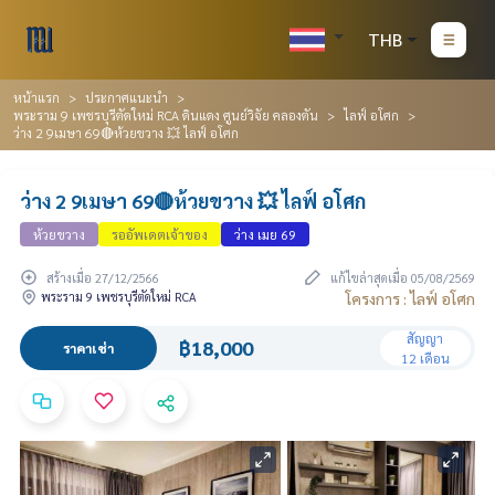
THB
หน้าแรก
ประกาศแนะนำ
พระราม 9 เพชรบุรีตัดใหม่ RCA ดินแดง ศูนย์วิจัย คลองตัน
ไลฟ์ อโศก
ว่าง 2 9เมษา 69🔴ห้วยขวาง 💥 ไลฟ์ อโศก
ว่าง 2 9เมษา 69🔴ห้วยขวาง 💥 ไลฟ์ อโศก
ห้วยขวาง
รออัพเดตเจ้าของ
ว่าง เมย 69
สร้างเมื่อ 27/12/2566
แก้ไขล่าสุดเมื่อ 05/08/2569
พระราม 9 เพชรบุรีตัดใหม่ RCA
โครงการ : ไลฟ์ อโศก
สัญญา
฿18,000
ราคาเช่า
12 เดือน