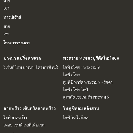
ขาย
เช่า
ทาวน์เฮ้าส์
ขาย
เช่า
โครงการของเรา
บางนา แบริ่ง ลาซาล
พระราม 9 เพชรบุรีตัดใหม่ RCA
รีเจ้นท์ โฮม บางนา (โครงการใหม่)
ไลฟ์ อโศก - พระราม 9
ไลฟ์ อโศก
ลุมพินี พาร์ค พระราม 9 - รัชดา
ไลฟ์ อโศก ไฮป์
ศุภาลัย เวอเรนด้า พระราม 9
ลาดพร้าว เซ็นทรัลลาดพร้าว
วิทยุ ชิดลม หลังสวน
ไลฟ์ ลาดพร้าว
ไลฟ์ วัน ไวร์เลส
เดอะ เซนต์ เรสสิเด้นเซส