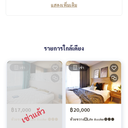
แสดงเพิ่มเติม
รายการใกล้เคียง
เช่า
เช่า
฿17,000
฿20,000
ห้วยขวาง 💥 Life Asoke 🔴🟢🟡
ห้วยขวาง💥Life Asoke🔴🟢🟡