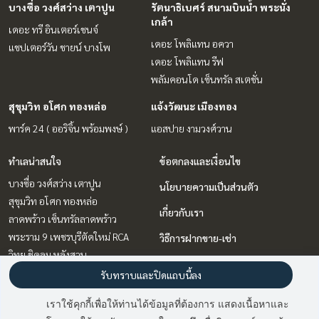
บางซื่อ วงศ์สว่าง เตาปูน
รัตนาธิเบศร์ สนามบินน้ำ พระนั่ง
เกล้า
เดอะ ทรี อินเตอร์เชนจ์
เดอะ โพลิแทน อควา
แชปเตอร์วัน ชายน์ บางโพ
เดอะ โพลิแทน รีฟ
พลัมคอนโด เซ็นทรัล สเตชั่น
สุขุมวิท อโศก ทองหล่อ
แจ้งวัฒนะ เมืองทอง
พาร์ค 24 ( ออริจิ้น พร้อมพงษ์ )
แอสปาย งามวงศ์วาน
ทำเลน่าสนใจ
ข้อตกลงและเงื่อนไข
บางซื่อ วงศ์สว่าง เตาปูน
นโยบายความเป็นส่วนตัว
สุขุมวิท อโศก ทองหล่อ
เกี่ยวกับเรา
ลาดพร้าว เซ็นทรัลลาดพร้าว
พระราม 9 เพชรบุรีตัดใหม่ RCA
วิธีการฝากขาย-เช่า
วิทยุ ชิดลม หลังสวน
ติดต่อ
รัตนาธิเบศร์ สนามบินน้ำ พระนั่ง
รับทราบและปิดแถบนี้ลง
เกล้า
เราใช้คุกกี้เพื่อให้ท่านได้ข้อมูลที่ต้องการ แสดงเนื้อหาและ
แจ้งวัฒนะ เมืองทอง