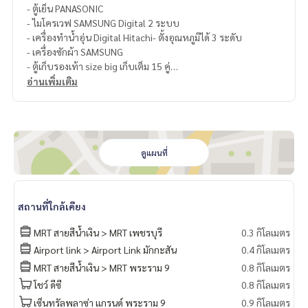
- ตู้เย็น PANASONIC
- ไมโครเวฟ SAMSUNG Digital 2 ระบบ
- เครื่องทำน้ำอุ่น Digital Hitachi- ตั้งอุณหภูมิได้ 3 ระดับ
- เครื่องซักผ้า SAMSUNG
- ตู้เก็บรองเท้า size big เก็บเต็ม 15 คู่
- โซฟา Bed
อ่านเพิ่มเติม
- เตียงนอน SB + ที่นอน Seally
- โต๊ะเครื่องแป้ง
- ตู้เสื้อผ้า
- ชุดครัว Built-in
- ชุดโต๊ะกินข้าว + เก้าอี้
ดูแผนที่
- แอร์ 2 ตัว ที่ห้องนอน และ ห้องนั่งเล่น
สถานที่ใกล้เคียง
MRT สายสีน้ำเงิน > MRT เพชรบุรี
0.3 กิโลเมตร
Airport link > Airport Link มักกะสัน
0.4 กิโลเมตร
MRT สายสีน้ำเงิน > MRT พระราม 9
0.8 กิโลเมตร
โชว์ ดีซี
0.8 กิโลเมตร
เซ็นทรัลพลาซ่า แกรนด์ พระราม 9
0.9 กิโลเมตร