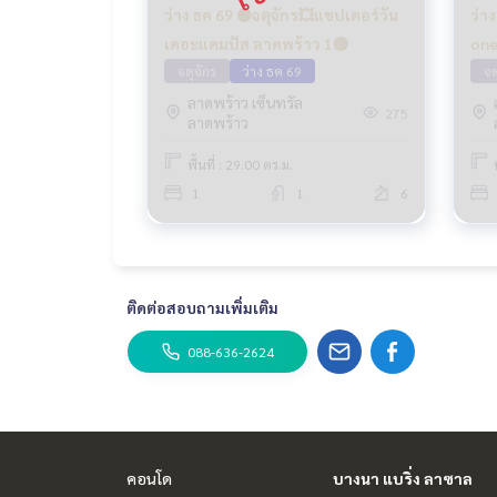
ว่าง ธค 69 🟡จตุจักร💥แชปเตอร์วัน
ว่า
เดอะแคมปัส ลาดพร้าว 1🔴
one
จตุจักร
ว่าง ธค 69
จต
ลาดพร้าว เซ็นทรัล
275
ลาดพร้าว
พื้นที่ : 29.00 ตร.ม.
1
1
6
ติดต่อสอบถามเพิ่มเติม
088-636-2624
คอนโด
บางนา แบริ่ง ลาซาล