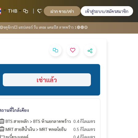
THB
ฝาก ขาย/เช่า
เข้าสู่ระบบ/สมัครสมาชิก
 🟡จตุจักร💥 แชปเตอร์ วัน เดอะ แคมปัส ลาดพร้าว 1🔴🟢🟡
เช่าแล้ว
สถานที่ใกล้เคียง
BTS สายหลัก > BTS ห้าแยกลาดพร้าว
0.4 กิโลเมตร
MRT สายสีน้ำเงิน > MRT พหลโยธิน
0.5 กิโลเมตร
ยูเนี่ยน มอลล์
0.4 กิโลเมตร