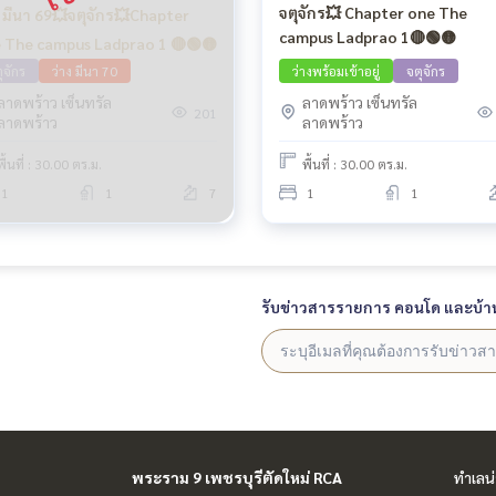
จตุจักร💥 Chapter one The
ง มีนา 69💥จตุจักร💥Chapter
campus Ladprao 1🔴🟢🟡
 The campus Ladprao 1 🔴🟢🟡
ุจักร
ว่าง มีนา 70
ว่างพร้อมเข้าอยู่
จตุจักร
ลาดพร้าว เซ็นทรัล
ลาดพร้าว เซ็นทรัล
201
ลาดพร้าว
ลาดพร้าว
พื้นที่ : 30.00 ตร.ม.
พื้นที่ : 30.00 ตร.ม.
1
1
7
1
1
รับข่าวสารรายการ คอนโด และบ้า
พระราม 9 เพชรบุรีตัดใหม่ RCA
ทำเลน