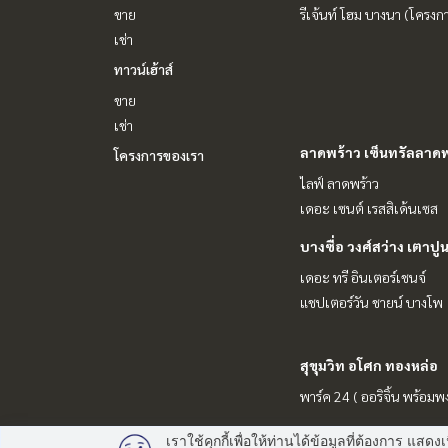
ขาย
รีเจ้นท์ โฮม บางนา (โครงก
เช่า
ทาวน์เฮ้าส์
ขาย
เช่า
ลาดพร้าว เซ็นทรัลลาดพ
โครงการของเรา
ไลฟ์ ลาดพร้าว
เดอะ เซนต์ เรสสิเด้นเซส
บางซื่อ วงศ์สว่าง เตาปู
เดอะ ทรี อินเตอร์เชนจ์
แชปเตอร์วัน ชายน์ บางโพ
สุขุมวิท อโศก ทองหล่อ
พาร์ค 24 ( ออริจิ้น พร้อมพง
เราใช้คุกกี้เพื่อให้ท่านได้ข้อมูลที่ต้องการ