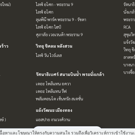
ารใหม่)
ไลฟ์ อโศก - พระราม 9
รัตนาธ
ไลฟ์ อโศก
นั่งเกล้
ลุมพินี พาร์ค พระราม 9 - รัชดา
พระราม
ไลฟ์ อโศก ไฮป์
RCA
ศุภาลัย เวอเรนด้า พระราม 9
สุขุมว
แจ้งวั
ร้าว
วิทยุ ชิดลม หลังสวน
วิทยุ 
ไลฟ์ วัน ไวร์เลส
ลาดพร้
บางนา 
บางซื่อ
น
รัตนาธิเบศร์ สนามบินน้ำ พระนั่งเกล้า
เดอะ โพลิแทน อควา
เดอะ โพลิแทน รีฟ
พลัมคอนโด เซ็นทรัล สเตชั่น
แจ้งวัฒนะ เมืองทอง
ษ์ )
แอสปาย งามวงศ์วาน
มี
2
คนกำลังดูประกาศนี้
 แสดงเนื้อหาและโฆษณาให้ตรงกับความสนใจ รวมถึงเพื่อวิเคราะห์การเข้าใช้ง