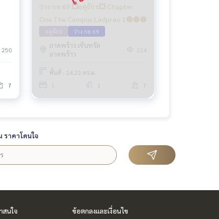
ว่าง กย 69 💥จตุจักร💥 Chapter
One The Campus Ladprao 1🔴🟢🟡
จตุจักร
ว่าง กย 69
ลาดพร้าว เซ็นทรัล
250
224
ลาดพร้าว
พื้นที่ : 24.22 ตร.ม.
7
1
1
7
น ราคาโดนใจ
่าสนใจ
ข้อตกลงและเงื่อนไข