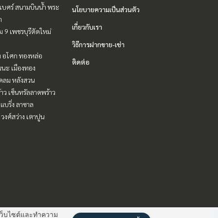
ิเบศร์ สนามบินน้ำ พระ
นโยบายความเป็นส่วนตัว
า
เกี่ยวกับเรา
 9 เพชรบุรีตัดใหม่
วิธีการฝากขาย-เช่า
ิท อโศก ทองหล่อ
ติดต่อ
ฒนะ เมืองทอง
ชิดลม หลังสวน
าว เซ็นทรัลลาดพร้าว
แบริ่ง ลาซาล
 วงศ์สว่าง เตาปูน
านเว็บไซต์และทำความ