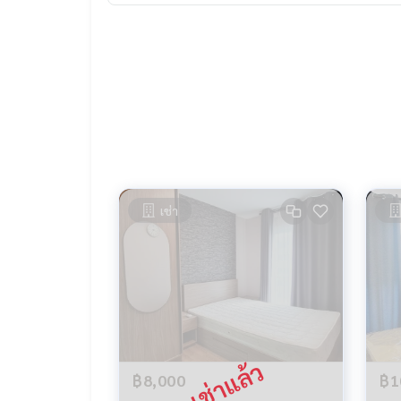
เช่า
฿8,000
฿1