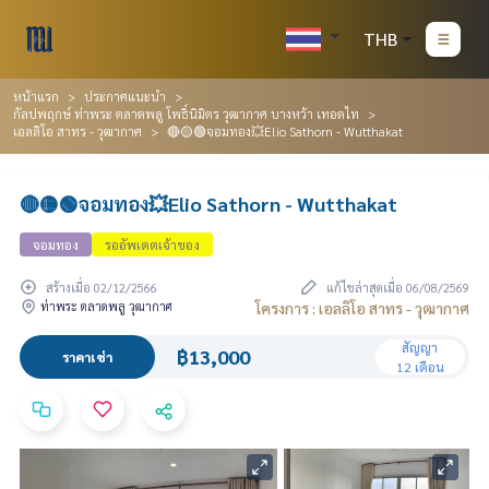
THB
หน้าแรก
ประกาศแนะนำ
กัลปพฤกษ์ ท่าพระ ตลาดพลู โพธิ์นิมิตร วุฒากาศ บางหว้า เทอดไท
เอลลิโอ สาทร - วุฒากาศ
🔴🟡🟢จอมทอง💥Elio Sathorn - Wutthakat
🔴🟡🟢จอมทอง💥Elio Sathorn - Wutthakat
จอมทอง
รออัพเดตเจ้าของ
สร้างเมื่อ 02/12/2566
แก้ไขล่าสุดเมื่อ 06/08/2569
ท่าพระ ตลาดพลู วุฒากาศ
โครงการ : เอลลิโอ สาทร - วุฒากาศ
สัญญา
฿13,000
ราคาเช่า
12 เดือน