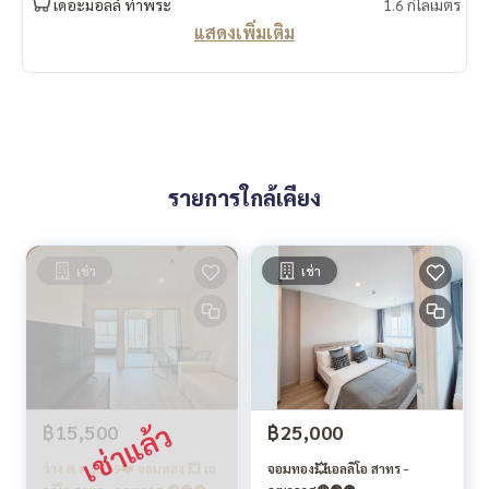
เดอะมอลล์ ท่าพระ
1.6 กิโลเมตร
แสดงเพิ่มเติม
รายการใกล้เคียง
เช่า
เช่า
฿15,500
฿25,000
ว่าง ต.ค.2569❤️ จอมทอง 💥 เอ
จอมทอง💥เอลลิโอ สาทร -