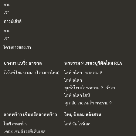
ขาย
เช่า
ทาวน์เฮ้าส์
ขาย
เช่า
โครงการของเรา
บางนา แบริ่ง ลาซาล
พระราม 9 เพชรบุรีตัดใหม่ RCA
รีเจ้นท์ โฮม บางนา (โครงการใหม่)
ไลฟ์ อโศก - พระราม 9
ไลฟ์ อโศก
ลุมพินี พาร์ค พระราม 9 - รัชดา
ไลฟ์ อโศก ไฮป์
ศุภาลัย เวอเรนด้า พระราม 9
ลาดพร้าว เซ็นทรัลลาดพร้าว
วิทยุ ชิดลม หลังสวน
ไลฟ์ ลาดพร้าว
ไลฟ์ วัน ไวร์เลส
เดอะ เซนต์ เรสสิเด้นเซส