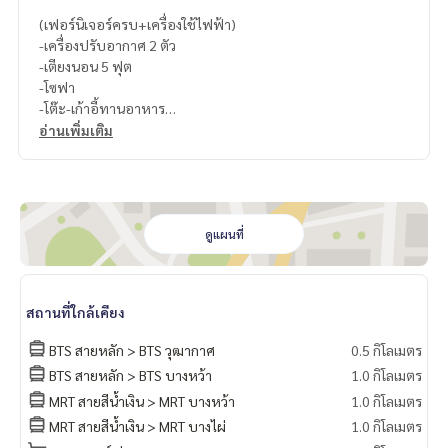
(เฟอร์นิเจอร์ครบ+เครื่องใช้ไฟฟ้า)
-เครื่องปรับอากาศ 2 ตัว
-เตียงนอน 5 ฟุต
-โซฟา
-โต๊ะ-เก้าอี้ทานอาหาร
-ตู้เย็น
อ่านเพิ่มเติม
-ทีวี
-ไมโครเวฟ
-เตาไฟฟ้าพร้อมเครื่องดูดควัน
ดูแผนที่
สถานที่ใกล้เคียง
BTS สายหลัก > BTS วุฒากาศ
0.5 กิโลเมตร
BTS สายหลัก > BTS บางหว้า
1.0 กิโลเมตร
MRT สายสีน้ำเงิน > MRT บางหว้า
1.0 กิโลเมตร
MRT สายสีน้ำเงิน > MRT บางไผ่
1.0 กิโลเมตร