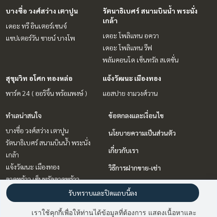
บางซื่อ วงศ์สว่าง เตาปูน
รัตนาธิเบศร์ สนามบินน้ำ พระนั่ง
เกล้า
เดอะ ทรี อินเตอร์เชนจ์
เดอะ โพลิแทน อควา
แชปเตอร์วัน ชายน์ บางโพ
เดอะ โพลิแทน รีฟ
พลัมคอนโด เซ็นทรัล สเตชั่น
สุขุมวิท อโศก ทองหล่อ
แจ้งวัฒนะ เมืองทอง
พาร์ค 24 ( ออริจิ้น พร้อมพงษ์ )
แอสปาย งามวงศ์วาน
ทำเลน่าสนใจ
ข้อตกลงและเงื่อนไข
บางซื่อ วงศ์สว่าง เตาปูน
นโยบายความเป็นส่วนตัว
รัตนาธิเบศร์ สนามบินน้ำ พระนั่ง
เกี่ยวกับเรา
เกล้า
แจ้งวัฒนะ เมืองทอง
วิธีการฝากขาย-เช่า
ลาดพร้าว เซ็นทรัลลาดพร้าว
ติดต่อ
สุขุมวิท อโศก ทองหล่อ
รับทราบและปิดแถบนี้ลง
วิทยุ ชิดลม หลังสวน
เราใช้คุกกี้เพื่อให้ท่านได้ข้อมูลที่ต้องการ แสดงเนื้อหาและ
พระราม 9 เพชรบุรีตัดใหม่ RCA