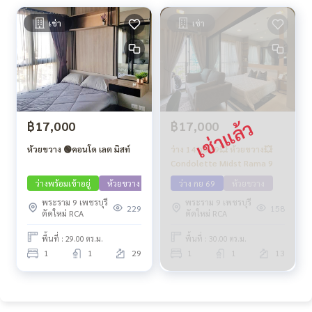
เช่า
เช่า
฿17,000
฿17,000
ห้วยขวาง 🟢คอนโด เลต มิสท์
ว่าง 14 กย 69💥 ห้วยขวาง💥
Condolette Midst Rama 9
ว่างพร้อมเข้าอยู่
ห้วยขวาง
ว่าง กย 69
ห้วยขวาง
พระราม 9 เพชรบุรี
พระราม 9 เพชรบุรี
229
158
ตัดใหม่ RCA
ตัดใหม่ RCA
พื้นที่ : 29.00 ตร.ม.
พื้นที่ : 30.00 ตร.ม.
1
1
29
1
1
13