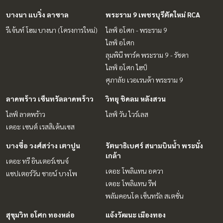
บางนา แบริ่ง ลาซาล
พระราม 9 เพชรบุรีตัดใหม่ RCA
รีเจ้นท์ โฮม บางนา (โครงการใหม่)
ไลฟ์ อโศก - พระราม 9
ไลฟ์ อโศก
ลุมพินี พาร์ค พระราม 9 - รัชดา
ไลฟ์ อโศก ไฮป์
ศุภาลัย เวอเรนด้า พระราม 9
ลาดพร้าว เซ็นทรัลลาดพร้าว
วิทยุ ชิดลม หลังสวน
ไลฟ์ ลาดพร้าว
ไลฟ์ วัน ไวร์เลส
เดอะ เซนต์ เรสสิเด้นเซส
บางซื่อ วงศ์สว่าง เตาปูน
รัตนาธิเบศร์ สนามบินน้ำ พระนั่ง
เกล้า
เดอะ ทรี อินเตอร์เชนจ์
เดอะ โพลิแทน อควา
แชปเตอร์วัน ชายน์ บางโพ
เดอะ โพลิแทน รีฟ
พลัมคอนโด เซ็นทรัล สเตชั่น
สุขุมวิท อโศก ทองหล่อ
แจ้งวัฒนะ เมืองทอง