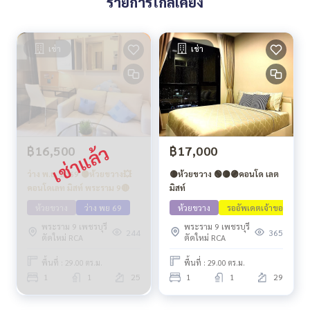
รายการใกล้เคียง
เช่า
เช่า
฿16,500
฿17,000
ว่าง พ.ย. 2569 🟡ห้วยขวาง💥
🟡ห้วยขวาง 🟢🟡🟣คอนโด เลต
คอนโดเลท มิสท์ พระราม 9🔴
มิสท์
ห้วยขวาง
ว่าง พย 69
ห้วยขวาง
รออัพเดตเจ้าของ
พระราม 9 เพชรบุรี
พระราม 9 เพชรบุรี
244
365
ตัดใหม่ RCA
ตัดใหม่ RCA
พื้นที่ : 29.00 ตร.ม.
พื้นที่ : 29.00 ตร.ม.
1
1
25
1
1
29