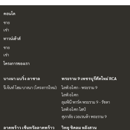
คอนโด
ขาย
เช่า
ทาวน์เฮ้าส์
ขาย
เช่า
โครงการของเรา
บางนา แบริ่ง ลาซาล
พระราม 9 เพชรบุรีตัดใหม่ RCA
รีเจ้นท์ โฮม บางนา (โครงการใหม่)
ไลฟ์ อโศก - พระราม 9
ไลฟ์ อโศก
ลุมพินี พาร์ค พระราม 9 - รัชดา
ไลฟ์ อโศก ไฮป์
ศุภาลัย เวอเรนด้า พระราม 9
ลาดพร้าว เซ็นทรัลลาดพร้าว
วิทยุ ชิดลม หลังสวน