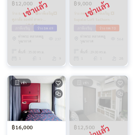
฿12,000
฿9,000
ว่าง ธ.ค. 2569 🔴ภาษีเจริญ💥
ว่าง กพ 70 🟡ภาษีเจริญ 💥
ศุภาลัย ลอฟท์ สาทร-
Supalai Loft Sathorn -
ราชพฤกษ์🔴🟢🟡
Ratchaphruek
ภาษีเจริญ
ว่าง ธค 69
ภาษีเจริญ
ว่าง กพ 70
ท่าพระ ตลาดพลู
ท่าพระ ตลาดพลู
237
564
วุฒากาศ
วุฒากาศ
พื้นที่ : 35.00 ตร.ม.
พื้นที่ : 29.00 ตร.ม.
1
1
9
1
1
28
เช่า
เช่า
฿16,000
฿12,500