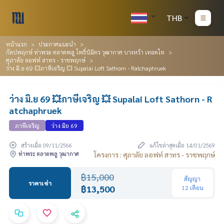
THB
หน้าแรก
ประกาศแนะนำ
กัลปพฤกษ์ ท่าพระ ตลาดพลู โพธิ์นิมิตร วุฒากาศ บางหว้า เทอดไท
ศุภาลัย ลอฟท์ สาทร - ราชพฤกษ์
ว่าง มิ.ย 69 💥ภาษีเจริญ 💥 Supalai Loft Sathorn - Ratchaphruek
ว่าง มิ.ย 69 💥ภาษีเจริญ 💥 Supalai Loft Sathorn - R
atchaphruek
ภาษีเจริญ
ว่าง มิย 69
สร้างเมื่อ 09/11/2566
แก้ไขล่าสุดเมื่อ 14/01/2569
ท่าพระ ตลาดพลู วุฒากาศ
โครงการ : ศุภาลัย ลอฟท์ สาทร - ราชพฤกษ์
฿15,000
สัญญา
ราคาเช่า
฿13,500
12 เดือน