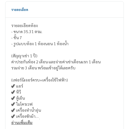
รายละเอียด
รายละเอียดห้อง
- ขนาด 35.31 ตรม.
- ชั้น 7
- รูปแบบห้อง 1 ห้องนอน 1 ห้องน้ำ
(สัญญาเช่า 1 ปี)
ค่าประกันห้อง 2 เดือน และจ่ายค่าเช่าเดือนแรก 1 เดือน
รวมจ่าย 3 เดือน พร้อมเข้าอยู่ได้เลยครับ
(เฟอร์นิเจอร์ครบ+เครื่องใช้ไฟฟ้า)
🦖 แอร์
🦖 ทีวี
🦖 ตู้เย็น
🦖 ไมโครเวฟ
🦖 เครื่องทำน้ำอุ่น
🦖 เครื่องซักผ้า
🦖 เตาไฟฟ้า+เครื่องดูดควัน
อ่านเพิ่มเติม