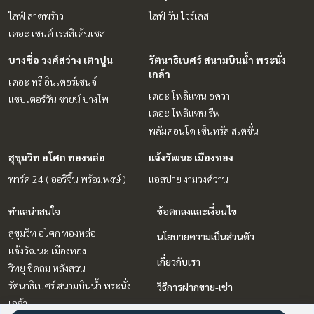
ไลฟ์ ลาดพร้าว
ไลฟ์ วัน ไวร์เลส
เดอะ เซนต์ เรสสิเด้นเซส
บางซื่อ วงศ์สว่าง เตาปูน
รัตนาธิเบศร์ สนามบินน้ำ พระนั่ง
เกล้า
เดอะ ทรี อินเตอร์เชนจ์
เดอะ โพลิแทน อควา
แชปเตอร์วัน ชายน์ บางโพ
เดอะ โพลิแทน รีฟ
พลัมคอนโด เซ็นทรัล สเตชั่น
สุขุมวิท อโศก ทองหล่อ
แจ้งวัฒนะ เมืองทอง
พาร์ค 24 ( ออริจิ้น พร้อมพงษ์ )
แอสปาย งามวงศ์วาน
ทำเลน่าสนใจ
ข้อตกลงและเงื่อนไข
สุขุมวิท อโศก ทองหล่อ
นโยบายความเป็นส่วนตัว
แจ้งวัฒนะ เมืองทอง
เกี่ยวกับเรา
วิทยุ ชิดลม หลังสวน
รัตนาธิเบศร์ สนามบินน้ำ พระนั่ง
วิธีการฝากขาย-เช่า
เกล้า
ติดต่อ