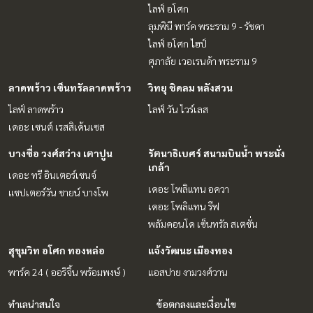
ไลฟ์ อโศก
ลุมพินี พาร์ค พระราม 9 - รัชดา
ไลฟ์ อโศก ไฮป์
ศุภาลัย เวอเรนด้า พระราม 9
ลาดพร้าว เซ็นทรัลลาดพร้าว
วิทยุ ชิดลม หลังสวน
ไลฟ์ ลาดพร้าว
ไลฟ์ วัน ไวร์เลส
เดอะ เซนต์ เรสสิเด้นเซส
บางซื่อ วงศ์สว่าง เตาปูน
รัตนาธิเบศร์ สนามบินน้ำ พระนั่ง
เกล้า
เดอะ ทรี อินเตอร์เชนจ์
เดอะ โพลิแทน อควา
แชปเตอร์วัน ชายน์ บางโพ
เดอะ โพลิแทน รีฟ
พลัมคอนโด เซ็นทรัล สเตชั่น
สุขุมวิท อโศก ทองหล่อ
แจ้งวัฒนะ เมืองทอง
พาร์ค 24 ( ออริจิ้น พร้อมพงษ์ )
แอสปาย งามวงศ์วาน
ทำเลน่าสนใจ
ข้อตกลงและเงื่อนไข