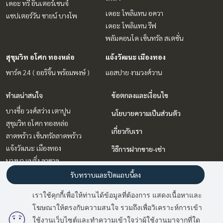
เดอะ ทรี อินเตอร์เชนจ์
เดอะ โพลิแทน อควา
แชปเตอร์วัน ชายน์ บางโพ
เดอะ โพลิแทน รีฟ
พลัมคอนโด เซ็นทรัล สเตชั่น
สุขุมวิท อโศก ทองหล่อ
แจ้งวัฒนะ เมืองทอง
พาร์ค 24 ( ออริจิ้น พร้อมพงษ์ )
แอสปาย งามวงศ์วาน
ทำเลน่าสนใจ
ข้อตกลงและเงื่อนไข
บางซื่อ วงศ์สว่าง เตาปูน
นโยบายความเป็นส่วนตัว
สุขุมวิท อโศก ทองหล่อ
เกี่ยวกับเรา
ลาดพร้าว เซ็นทรัลลาดพร้าว
แจ้งวัฒนะ เมืองทอง
วิธีการฝากขาย-เช่า
บางนา แบริ่ง ลาซาล
ติดต่อ
วิทยุ ชิดลม หลังสวน
รับทราบและปิดแถบนี้ลง
พระราม 9 เพชรบุรีตัดใหม่ RCA
เราใช้คุกกี้เพื่อให้ท่านได้ข้อมูลที่ต้องการ แสดงเนื้อหาและ
รัตนาธิเบศร์ สนามบินน้ำ พระนั่ง
โฆษณาให้ตรงกับความสนใจ รวมถึงเพื่อวิเคราะห์การเข้า
เกล้า
มี
2
คนกำลังดูประกาศนี้
ใช้งานเว็บไซต์และทำความเข้าใจว่าผู้ใช้งานมาจากที่ใด