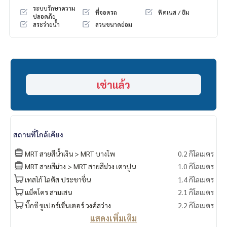
ระบบรักษาความ
ที่จอดรถ
ฟิตเนส / ยิม
ปลอดภัย
สระว่ายน้ำ
สวนขนาดย่อม
เช่าแล้ว
สถานที่ใกล้เคียง
MRT สายสีน้ำเงิน > MRT บางโพ
0.2 กิโลเมตร
MRT สายสีม่วง > MRT สายสีม่วง เตาปูน
1.0 กิโลเมตร
เทสโก้ โลตัส ประชาชื่น
1.4 กิโลเมตร
แม็คโคร สามเสน
2.1 กิโลเมตร
บิ๊กซี ซูเปอร์เซ็นเตอร์ วงศ์สว่าง
2.2 กิโลเมตร
แสดงเพิ่มเติม