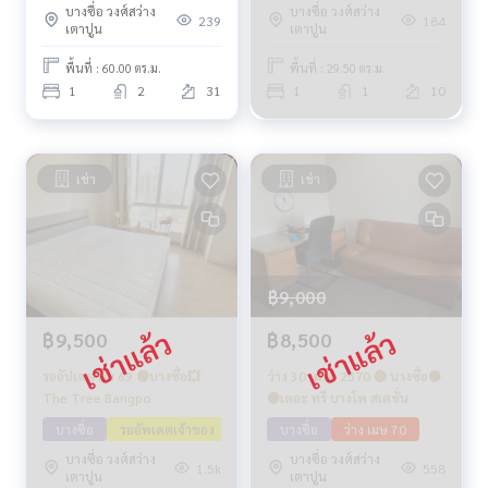
บางซื่อ วงศ์สว่าง
บางซื่อ วงศ์สว่าง
239
184
เตาปูน
เตาปูน
พื้นที่ : 60.00 ตร.ม.
พื้นที่ : 29.50 ตร.ม.
1
2
31
1
1
10
เช่า
เช่า
฿9,000
฿9,500
฿8,500
รออัปเดต มิย 69 🟢บางซื่อ💥
ว่าง 30 เม.ย. 2570 🔴 บางซื่อ🟡
The Tree Bangpo
🟣เดอะ ทรี บางโพ สเตชั่น
บางซื่อ
รออัพเดตเจ้าของ
ว่าง มิย 69
บางซื่อ
ว่าง เมษ 70
บางซื่อ วงศ์สว่าง
บางซื่อ วงศ์สว่าง
1.5k
558
เตาปูน
เตาปูน