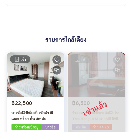
รายการใกล้เคียง
เช่า
เช่า
฿22,500
฿8,500
บางซื่อ💥🟡มีเครืองซักผ้า 🟣
ว่าง สค 70🟢🟡🔴บางซื่อ💥The
เดอะ ทรี บางโพ สเตชั่น
Tree Bangpo Station🔴🟢🟡
ว่างพร้อมเข้าอยู่
บางซื่อ
บางซื่อ
ว่าง สค 70