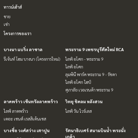
ทาวน์เฮ้าส์
ขาย
เช่า
โครงการของเรา
บางนา แบริ่ง ลาซาล
พระราม 9 เพชรบุรีตัดใหม่ RCA
รีเจ้นท์ โฮม บางนา (โครงการใหม่)
ไลฟ์ อโศก - พระราม 9
ไลฟ์ อโศก
ลุมพินี พาร์ค พระราม 9 - รัชดา
ไลฟ์ อโศก ไฮป์
ศุภาลัย เวอเรนด้า พระราม 9
ลาดพร้าว เซ็นทรัลลาดพร้าว
วิทยุ ชิดลม หลังสวน
ไลฟ์ ลาดพร้าว
ไลฟ์ วัน ไวร์เลส
เดอะ เซนต์ เรสสิเด้นเซส
บางซื่อ วงศ์สว่าง เตาปูน
รัตนาธิเบศร์ สนามบินน้ำ พระนั่ง
เกล้า