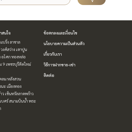
่าสนใจ
ข้อตกลงและเงื่อนไข
แบริ่ง ลาซาล
นโยบายความเป็นส่วนตัว
 วงศ์สว่าง เตาปูน
เกี่ยวกับเรา
ิท อโศก ทองหล่อ
 9 เพชรบุรีตัดใหม่
วิธีการฝากขาย-เช่า
ติดต่อ
ชิดลม หลังสวน
ฒนะ เมืองทอง
าว เซ็นทรัลลาดพร้าว
ิเบศร์ สนามบินน้ำ พระ
า