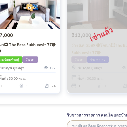
7,000
฿13,000
นา💥 The Base Sukhumvit 77🔴
ว่าง ธ.ค. 2569 🔴วัฒนา💥The B

Sukhumvit 77🔴
างพร้อมเข้าอยู่
วัฒนา
วัฒนา
ว่าง ธค 69
อ่อนนุช อุดมสุข
อ่อนนุช อุดมสุข
192
พื้นที่ : 30.00 ตร.ม.
พื้นที่ : 30.00 ตร.ม.
1
1
24
1
1
รับข่าวสารรายการ คอนโด และบ้า