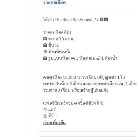
รายละเอียด
ให้เช่า The Base Sukhumvit 77 🏨🏢
รายละเอียดห้อง
🏤 ขนาด 30 ตร.ม.
🏦 ชั้น 10
🧭 ห้องทิศเหนือ
🏫 รูปแบบห้อง 🛌 1 ห้องนอน 🛁 1 ห้องน้ำ
ค่าเช่าห้อง 15,000 บาท/เดือน (สัญญาเช่า 1 ปี)
ค่าประกันห้อง 2 เดือน และจ่ายค่าเช่าเดือนแรก 1 เดือ
รวมจ่าย 3 เดือน พร้อมเข้าอยู่ได้เลยค่ะ
(เฟอร์นิเจอร์ครบ+เครื่องใช้ไฟฟ้า)
🌼 แอร์
🌼 ทีวี
🌼 ตู้เย็น
อ่านเพิ่มเติม
🌼 ไมโครเวฟ
🌼 เตาไฟฟ้า