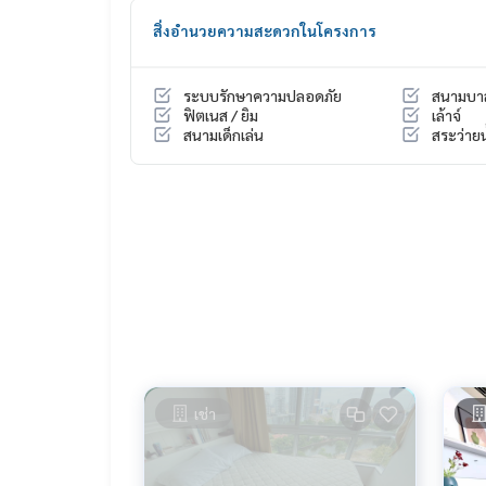
🌼 เครื่องดูดควัน
สิ่งอำนวยความสะดวกในโครงการ
🌼 เครื่องทำน้ำอุ่น
🌼 เครื่องซักผ้า
ระบบรักษาความปลอดภัย
สนามบา
ฟิตเนส / ยิม
เล้าจ์
สนามเด็กเล่น
สระว่ายน
เช่า