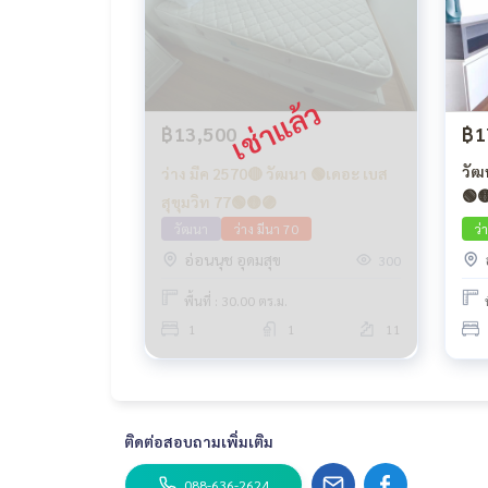
฿13,500
฿1
วัฒ
ว่าง มีค 2570🔴 วัฒนา 🟢เดอะ เบส
🟢
สุขุมวิท 77🟢🟡🟣
วัฒนา
ว่าง มีนา 70
ว่
อ่อนนุช อุดมสุข
300
พื้นที่ : 30.00 ตร.ม.
1
1
11
ติดต่อสอบถามเพิ่มเติม
088-636-2624