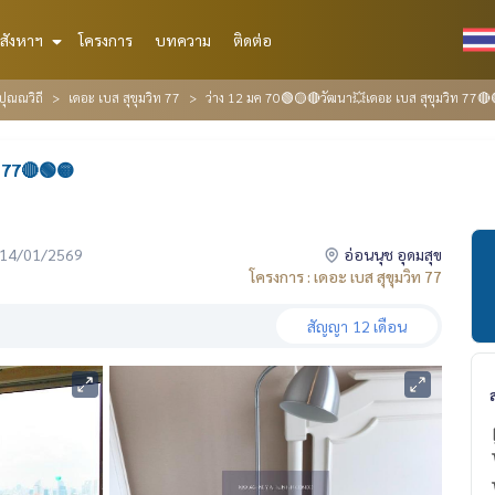
สังหาฯ
โครงการ
บทความ
ติดต่อ
ปุณณวิถี
เดอะ เบส สุขุมวิท 77
ว่าง 12 มค 70🟢🟡🔴วัฒนา💥เดอะ เบส สุขุมวิท 77🔴
 77🔴🟢🟡
่อ 14/01/2569
อ่อนนุช อุดมสุข
โครงการ : เดอะ เบส สุขุมวิท 77
สัญญา
12 เดือน