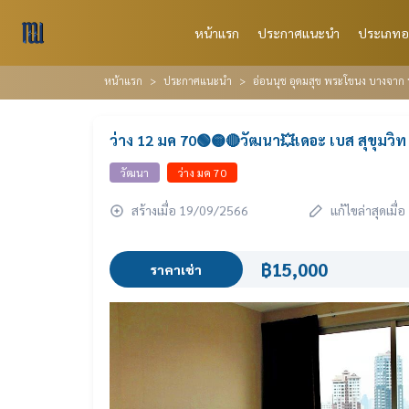
หน้าแรก
ประกาศแนะนำ
ประเภทอ
หน้าแรก
ประกาศแนะนำ
อ่อนนุช อุดมสุข พระโขนง บางจาก 
ว่าง 12 มค 70🟢🟡🔴วัฒนา💥เดอะ เบส สุขุมวิท
วัฒนา
ว่าง มค 70
สร้างเมื่อ 19/09/2566
แก้ไขล่าสุดเมื
฿15,000
ราคาเช่า