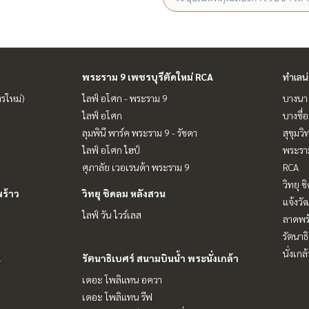
พระราม 9 เพชรบุรีตัดใหม่ RCA
ทำเลน
ารใหม่)
ไลฟ์ อโศก - พระราม 9
บางนา 
ไลฟ์ อโศก
บางซื่อ
ลุมพินี พาร์ค พระราม 9 - รัชดา
สุขุมว
ไลฟ์ อโศก ไฮป์
พระราม
ศุภาลัย เวอเรนด้า พระราม 9
RCA
วิทยุ 
ร้าว
วิทยุ ชิดลม หลังสวน
แจ้งวั
ไลฟ์ วัน ไวร์เลส
ลาดพร้
รัตนาธ
นั่งเกล้
น
รัตนาธิเบศร์ สนามบินน้ำ พระนั่งเกล้า
เดอะ โพลิแทน อควา
เดอะ โพลิแทน รีฟ