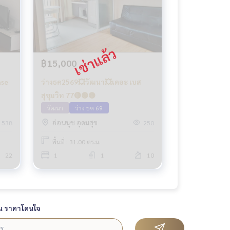
฿15,000
ase
ว่างธค2569💥วัฒนา💥เดอะ เบส
สุขุมวิท 77🔴🟢🟡
วัฒนา
ว่าง ธค 69
อ่อนนุช อุดมสุข
538
250
พื้นที่ : 31.00 ตร.ม.
22
1
1
10
น ราคาโดนใจ