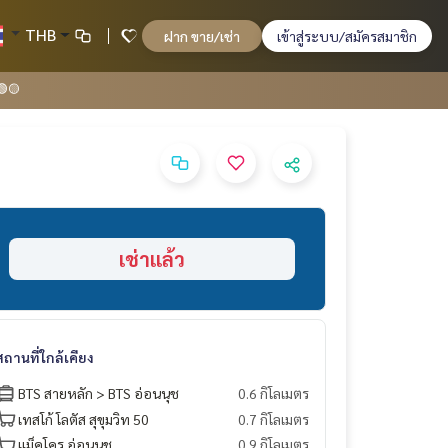
THB
ฝาก ขาย/เช่า
เข้าสู่ระบบ/สมัครสมาชิก
🟢🟡
เช่าแล้ว
สถานที่ใกล้เคียง
BTS สายหลัก > BTS อ่อนนุช
0.6 กิโลเมตร
เทสโก้ โลตัส สุขุมวิท 50
0.7 กิโลเมตร
แม็คโคร อ่อนนุช
0.9 กิโลเมตร