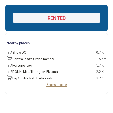
RENTED
Nearby places
Show DC
0.7 Km
CentralPlaza Grand Rama 9
1.6 Km
FortuneTown
1.7 Km
DONKI Mall Thonglor-Ekkamai
2.2 Km
Big C Extra Ratchadapisek
2.2 Km
Show more