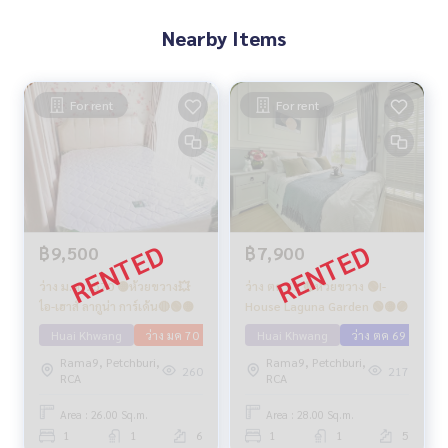
Nearby Items
For rent
For rent
฿9,500
฿7,900
ว่าง ม.ค. 2570 🟡ห้วยขวาง💥
ว่าง ตค 69 🔴ห้วยขวาง 🟢I-
ไอ-เฮาส์ ลากูน่า การ์เด้น🔴🟢🟡
House Laguna Garden 🟢🟡🟣
Huai Khwang
ว่าง มค 70
Huai Khwang
ว่าง ตค 69
Rama9, Petchburi,
Rama9, Petchburi,
260
217
RCA
RCA
Area : 26.00 Sq.m.
Area : 28.00 Sq.m.
1
1
6
1
1
5