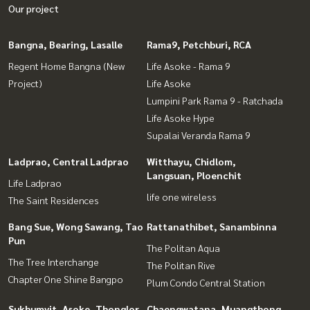
Our project
Bangna, Bearing, Lasalle
Rama9, Petchburi, RCA
Regent Home Bangna (New
Life Asoke - Rama 9
Project)
Life Asoke
Lumpini Park Rama 9 - Ratchada
Life Asoke Hype
Supalai Veranda Rama 9
Ladprao, Central Ladprao
Witthayu, Chidlom,
Langsuan, Ploenchit
Life Ladprao
life one wireless
The Saint Residences
Bang Sue, Wong Sawang, Tao
Rattanathibet, Sanambinna
Pun
The Politan Aqua
The Tree Interchange
The Politan Rive
Chapter One Shine Bangpo
Plum Condo Central Station
Sukhumvit, Asoke, Thonglor
Chaengwatana, Muangthong