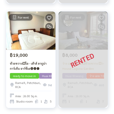
For rent
For rent
฿19,000
฿8,000
ห้วยขวาง💥ไอ - เฮ้าส์ ลากูน่า
ว่าง เม.ย. 2570💥ห้วยขวาง 💥 I-
การ์เด้น อาร์ซีเอ🔴🟢🟡
House Laguna Garden
ready to move in
Huai Khwang
Huai Khwang
ว่าง เมษ 70
Rama9, Petchburi,
Rama9, Petchburi,
94
468
RCA
RCA
Area : 26.00 Sq.m.
Area : 26.00 Sq.m.
Studio room
1
5
1
1
7