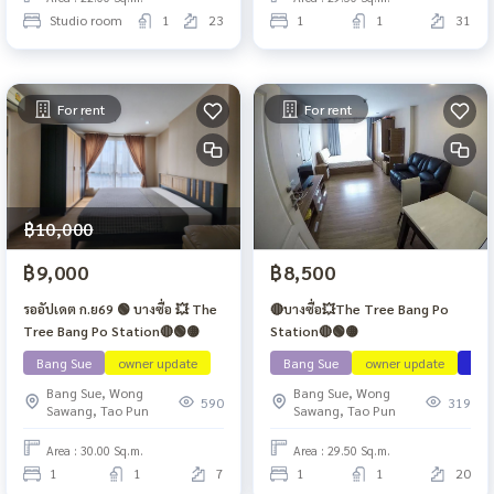
Studio room
1
23
1
1
31
For rent
For rent
฿10,000
฿9,000
฿8,500
รออัปเดต ก.ย69 🟢 บางซื่อ 💥 The
🔴บางซื่อ💥The Tree Bang Po
Tree Bang Po Station🔴🟢🟡
Station🔴🟢🟡
Bang Sue
owner update
Bang Sue
owner update
ว่าง
Bang Sue, Wong
Bang Sue, Wong
590
319
Sawang, Tao Pun
Sawang, Tao Pun
Area : 30.00 Sq.m.
Area : 29.50 Sq.m.
1
1
7
1
1
20