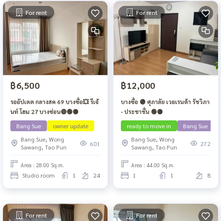
For rent
For rent
฿6,500
฿12,000
รออัปเดต กลางสค 69 บางซื่อ💥 รีเจ้
บางซื่อ 🟣 ศุภาลัย เวอเรนด้า รัชวิภา
นท์ โฮม 27 บางซ่อน🔴🟢🟡
- ประชาชื่น 🟢🟡
Bang Sue
owner update
ready to move in
Bang Sue
Bang Sue, Wong
Bang Sue, Wong
601
272
Sawang, Tao Pun
Sawang, Tao Pun
Area : 28.00 Sq.m.
Area : 44.00 Sq.m.
Studio room
1
24
1
1
8
For rent
For rent