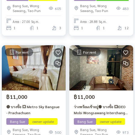
Bang Sue, Wong
Bang Sue, Wong
605
483
Sawang, Tao Pun
Sawang, Tao Pun
Area : 27.00 Sq.m.
Area : 28.88 Sq.m.
1
1
3
1
1
12
For rent
For rent
฿11,000
฿11,000
🔴 บางซื่อ 💥 Metro Sky Bangsue
ว่างพร้อมเข้าอยู่🟢 บางซื่อ 💥IDEO
- Prachachuen
Mobi Wongsawang Interchange
🟢789/35
Bang Sue
owner update
Bang Sue
owner update
Bang Sue, Wong
Bang Sue, Wong
500
973
Sawang, Tao Pun
Sawang, Tao Pun