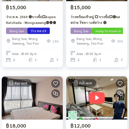
฿15,000
฿15,000
ว่าง ต.ค. 2569 🔴บางซื่อ💥Aspire
ว่างพร้อมเข้าอยู่ 💥 บางซื่อ💥🔴แอ
Ratchada - Wongsawang🔴🟢🟡
สปาย รัชดา-วงศ์สว่าง 🔴
Bang Sue
ว่าง ตค 69
Bang Sue
ready to move in
Bang Sue, Wong
Bang Sue, Wong
190
393
Sawang, Tao Pun
Sawang, Tao Pun
Area : 45.00 Sq.m.
Area : 45.00 Sq.m.
2
1
7
2
1
7
For rent
For rent
฿18,000
฿12,000