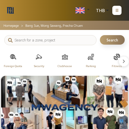
THB
Homepage
Bang Sue, Wong Sawang, Pracha Chuen
Search
Foreign Quota
Security
Clubhouse
Parking
Fitness