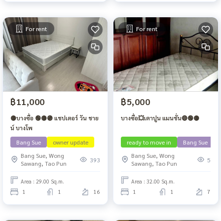
For rent
For rent
฿11,000
฿5,000
🟡บางซื่อ 🟢🟡🟣 แชปเตอร์ วัน ชาย
บางซื่อ💥เตาปูน แมนชั่น🔴🟢🟡
น์ บางโพ
Bang Sue
owner update
ready to move in
Bang Sue
Bang Sue, Wong
Bang Sue, Wong
393
5
Sawang, Tao Pun
Sawang, Tao Pun
Area : 29.00 Sq.m.
Area : 32.00 Sq.m.
1
1
16
1
1
7