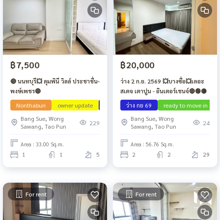
฿7,500
฿20,000
🔴 นนทบุรี💥 ลุมพินี วิลล์ ประชาชื่น-
ว่าง 2 ก.ย. 2569 💥บางซื่อ💥เดอะ
พงษ์เพชร🔴
สเตจ เตาปูน - อินเตอร์เชนจ์🔴🟢🟡
Nonthaburi
owner update
ว่าง กย 69
ว่าง กย 69
ready to move in
Bang Sue, Wong
Bang Sue, Wong
229
24
Sawang, Tao Pun
Sawang, Tao Pun
Area : 33.00 Sq.m.
Area : 56.76 Sq.m.
1
1
5
2
2
29
For rent
For rent