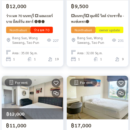
฿12,000
฿9,500
ว่าง มค 70 นนทบุรี 💥 แอมเบอร์
💥นนทบุรี💥 ลุมพินี วิลล์ ประชาชื่น -
บาย อีสเทิร์น สตาร์ 🔴🟢🟡
พงษ์เพชร🔴
Nonthaburi
ว่าง มค 70
Nonthaburi
owner update
Bang Sue, Wong
Bang Sue, Wong
227
231
Sawang, Tao Pun
Sawang, Tao Pun
Area : 35.00 Sq.m.
Area : 32.00 Sq.m.
1
1
19
1
1
9
For rent
For rent
฿12,000
฿11,000
฿17,000