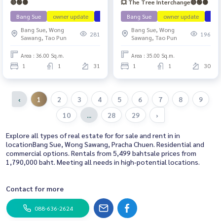
🔴🟢🟡
💥 The Tree Interchange🔴🟢🟡
Bang Sue
owner update
ว่าง สค 69
Bang Sue
owner update
ว่า
Bang Sue, Wong
Bang Sue, Wong
281
196
Sawang, Tao Pun
Sawang, Tao Pun
Area : 36.00 Sq.m.
Area : 35.00 Sq.m.
1
1
31
1
1
30
‹
1
2
3
4
5
6
7
8
9
10
...
28
29
›
Explore all types of real estate for for sale and rent in in
locationBang Sue, Wong Sawang, Pracha Chuen. Residential and
commercial options. Rentals from 5,499 bahtsale prices from
1,790,000 baht. Meeting all needs in high-potential locations.
Contact for more
088-636-2624