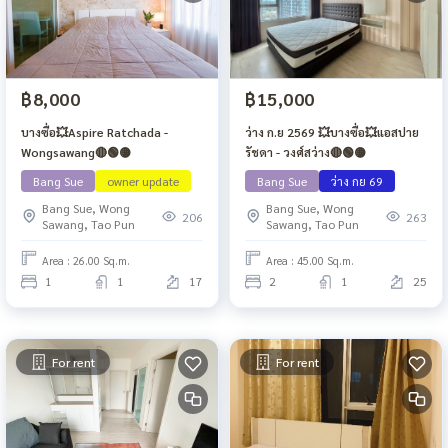
฿8,000
฿15,000
บางซื่อ💥Aspire Ratchada -
ว่าง ก.ย 2569 💥บางซื่อ💥แอสปาย
Wongsawang🔴🟢🟡
รัชดา - วงศ์สว่าง🔴🟢🟡
Bang Sue
owner update
Bang Sue
ว่าง กย 69
Bang Sue, Wong
Bang Sue, Wong
206
263
Sawang, Tao Pun
Sawang, Tao Pun
Area : 26.00 Sq.m.
Area : 45.00 Sq.m.
1
1
17
2
1
25
For rent
For rent