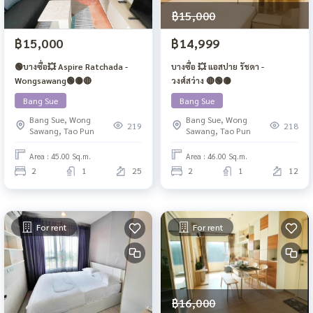
฿15,000
฿15,000
฿14,999
🟢บางซื่อ💥 Aspire Ratchada -
บางซื่อ 💥 แอสปาย รัชดา -
Wongsawang🟢🟡🔴
วงศ์สว่าง 🔴🟢🟡
Bang Sue
Bang Sue
Bang Sue, Wong
Bang Sue, Wong
219
218
Sawang, Tao Pun
Sawang, Tao Pun
Area : 45.00 Sq.m.
Area : 46.00 Sq.m.
2
1
25
2
1
12
For rent
For rent
฿16,000