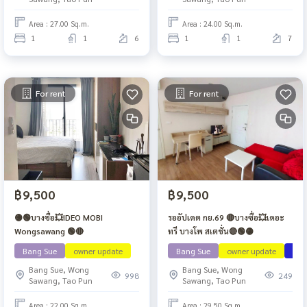
Area : 27.00 Sq.m.
Area : 24.00 Sq.m.
1
1
6
1
1
7
For rent
For rent
฿9,500
฿9,500
🟡🟢บางซื่อ💥IDEO MOBI
รออัปเดต กย.69 🔴บางซื่อ💥เดอะ
Wongsawang 🟢🔴
ทรี บางโพ สเตชั่น🔴🟢🟡
Bang Sue
owner update
Bang Sue
owner update
ว่าง
Bang Sue, Wong
Bang Sue, Wong
998
249
Sawang, Tao Pun
Sawang, Tao Pun
Area : 22.00 Sq.m.
Area : 29.50 Sq.m.