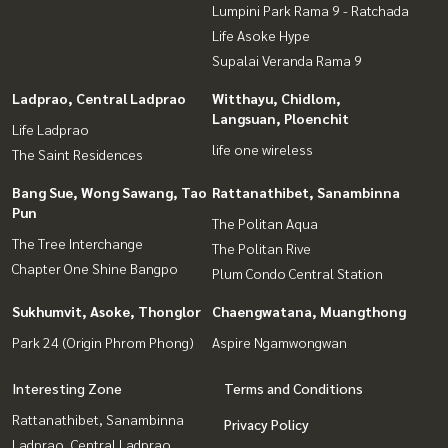
Lumpini Park Rama 9 - Ratchada
Life Asoke Hype
Supalai Veranda Rama 9
Ladprao, Central Ladprao
Witthayu, Chidlom,
Langsuan, Ploenchit
Life Ladprao
life one wireless
The Saint Residences
Bang Sue, Wong Sawang, Tao
Rattanathibet, Sanambinna
Pun
The Politan Aqua
The Tree Interchange
The Politan Rive
Chapter One Shine Bangpo
Plum Condo Central Station
Sukhumvit, Asoke, Thonglor
Chaengwatana, Muangthong
Park 24 (Origin Phrom Phong)
Aspire Ngamwongwan
Interesting Zone
Terms and Conditions
Rattanathibet, Sanambinna
Privacy Policy
Ladprao, Central Ladprao