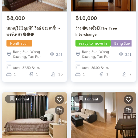
฿8,000
฿10,000
นนทบุรี 💥 ลุมพินี วิลล์ ประชาชื่น -
ว่าง 🔴บางซื่อ💥The Tree
พงษ์เพชร 🔴🟢🟡
Interchange
Nonthaburi
ready to move in
Bang Sue
Bang Sue, Wong
Bang Sue, Wong
243
341
Sawang, Tao Pun
Sawang, Tao Pun
Area : 32.50 Sq.m.
Area : 36.00 Sq.m.
1
1
18
1
1
9
For rent
For rent