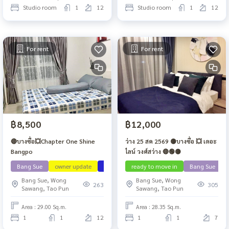
Studio room
1
12
Studio room
1
12
For rent
For rent
฿8,500
฿12,000
🔴บางซื่อ💥Chapter One Shine
ว่าง 25 สค 2569 🟡บางซื่อ 💥 เดอะ
Bangpo
ไลน์ วงศ์สว่าง 🔴🟢🟡
Bang Sue
owner update
ว่าง กย 69
ready to move in
Bang Sue
Bang Sue, Wong
Bang Sue, Wong
263
305
Sawang, Tao Pun
Sawang, Tao Pun
Area : 29.00 Sq.m.
Area : 28.35 Sq.m.
1
1
12
1
1
7