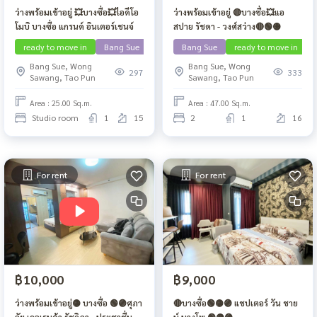
ว่างพร้อมเข้าอยู่ 💥บางซื่อ💥ไอดีโอ
ว่างพร้อมเข้าอยู่ 🔴บางซื่อ💥แอ
โมบิ บางซื่อ แกรนด์ อินเตอร์เชนจ์
สปาย รัชดา - วงศ์สว่าง🔴🟢🟡
ready to move in
Bang Sue
Contact Line
Bang Sue
ready to move in
Bang Sue, Wong
Bang Sue, Wong
297
333
Sawang, Tao Pun
Sawang, Tao Pun
Area : 25.00 Sq.m.
Area : 47.00 Sq.m.
Studio room
1
15
2
1
16
For rent
For rent
฿10,000
฿9,000
ว่างพร้อมเข้าอยู่🟡 บางซื่อ 🟢🟣ศุภา
🔴บางซื่อ🟢🟡🟣 แชปเตอร์ วัน ชาย
ลัย เวอเรนด้า รัชวิภา - ประชาชื่น
น์ บางโพ 🟢🟡🟣