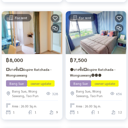
For rent
For rent
฿8,000
฿7,500
💥บางซื่อ💥Aspire Ratchada -
🟡บางซื่อ💥Aspire Ratchada -
Wongsawang
Wongsawang🔴🟢🟡
Bang Sue
owner update
Bang Sue
owner update
Bang Sue, Wong
Bang Sue, Wong
328
656
Sawang, Tao Pun
Sawang, Tao Pun
Area : 26.00 Sq.m.
Area : 26.00 Sq.m.
1
1
9
1
1
12