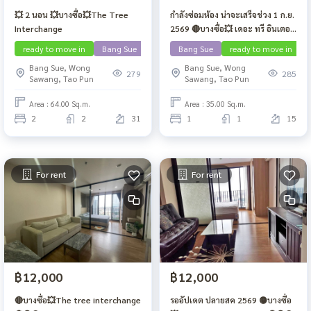
💥 2 นอน 💥บางซื่อ💥The Tree
กำลังซ่อมห้อง น่าจะเสร็จช่วง 1 ก.ย.
Interchange
2569 🔴บางซื่อ💥 เดอะ ทรี อินเตอร์
เชนจ์💥
ready to move in
Bang Sue
Bang Sue
ready to move in
Bang Sue, Wong
Bang Sue, Wong
279
285
Sawang, Tao Pun
Sawang, Tao Pun
Area : 64.00 Sq.m.
Area : 35.00 Sq.m.
2
2
31
1
1
15
For rent
For rent
฿12,000
฿12,000
🔴บางซื่อ💥The tree interchange
รออัปเดต ปลายสค 2569 🟡บางซื่อ