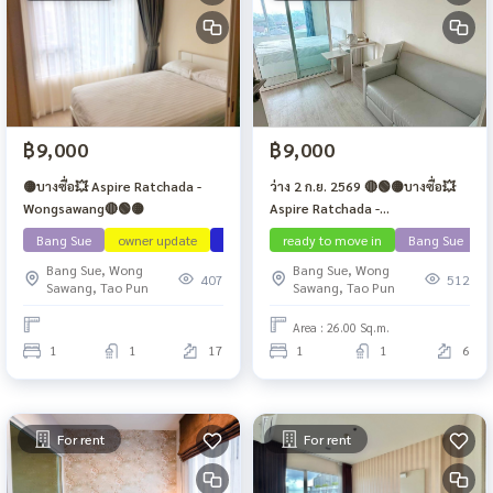
฿9,000
฿9,000
🟡บางซื่อ💥 Aspire Ratchada -
ว่าง 2 ก.ย. 2569 🔴🟢🟡บางซื่อ💥
Wongsawang🔴🟢🟡
Aspire Ratchada -
Wongsawang🔴🟢🟡
Bang Sue
owner update
ว่าง กย 69
ready to move in
Bang Sue
Bang Sue, Wong
Bang Sue, Wong
407
512
Sawang, Tao Pun
Sawang, Tao Pun
Area : 26.00 Sq.m.
1
1
17
1
1
6
For rent
For rent