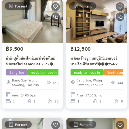
For rent
For rent
฿9,500
฿12,500
กำลังปูพื้นห้องใหม่และทำซิงค์ใหม่
พร้อมเข้าอยู่ นนทบุรี💥แอมเบอร์
น่าจะเสร็จช่วง กลาง สค 2569🔴
บาย อีสเทิร์น สตาร์🔴🟢🟡254/75
บางซื่อ 🟢🟡🟣 แชปเตอร์ วัน ชายน์
Bang Sue
ready to move in
ว่าง สค 69
ready to move in
Nonthaburi
บางโพ 🟢🟡🟣
Bang Sue, Wong
Bang Sue, Wong
458
344
Sawang, Tao Pun
Sawang, Tao Pun
Area : 24.00 Sq.m.
Area : 37.00 Sq.m.
1
1
28
1
1
9
For rent
For rent