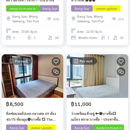
ready to move in
Bang Sue
Bang Sue
owner update
Bang Sue, Wong
Bang Sue, Wong
698
276
Sawang, Tao Pun
Sawang, Tao Pun
Area : 33.00 Sq.m.
Area : 22.00 Sq.m.
1
1
26
Studio room
1
31
For rent
For rent
฿8,500
฿11,000
ติดซ่อมรออัปเดต กลางสค 69 ห้อง
ว่างพร้อมเข้าอยู่ 🔑🟢บางซื่อ💥
45/75 ห้องมุม🔴บางซื่อ 💥 The
เมโทร สกาย บางซื่อ – ประชาชื่น🟢
Tree Privata🔴
🟡
Bang Sue
owner update
Bang Sue
ready to move in