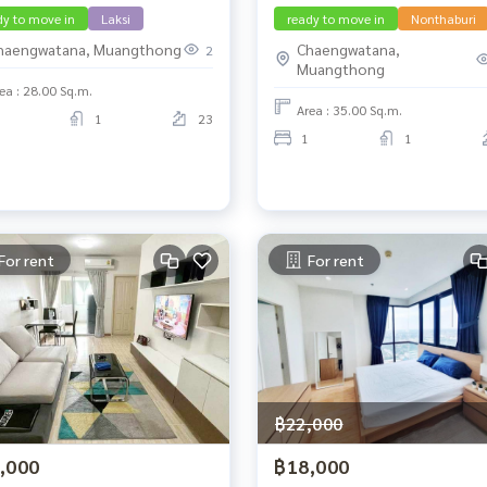
dy to move in
Laksi
ready to move in
Nonthaburi
haengwatana, Muangthong
Chaengwatana,
2
Muangthong
ea : 28.00 Sq.m.
Area : 35.00 Sq.m.
1
23
1
1
For rent
For rent
฿22,000
,000
฿18,000