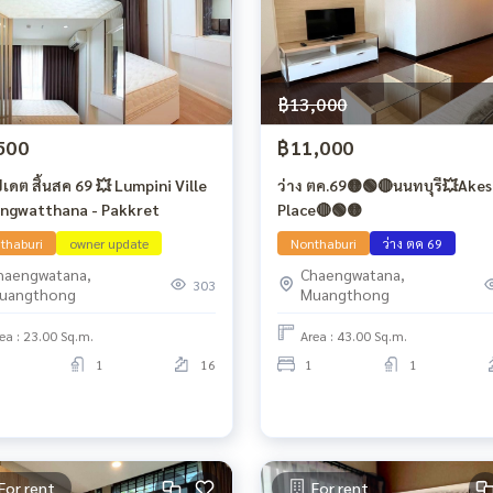
฿13,000
500
฿11,000
เดต สิ้นสค 69 💥 Lumpini Ville
ว่าง ตค.69🟡🟢🔴นนทบุรี💥Akes
ngwatthana - Pakkret
Place🔴🟢🟡
thaburi
owner update
Nonthaburi
ว่าง ตค 69
haengwatana,
Chaengwatana,
303
uangthong
Muangthong
ea : 23.00 Sq.m.
Area : 43.00 Sq.m.
1
16
1
1
For rent
For rent