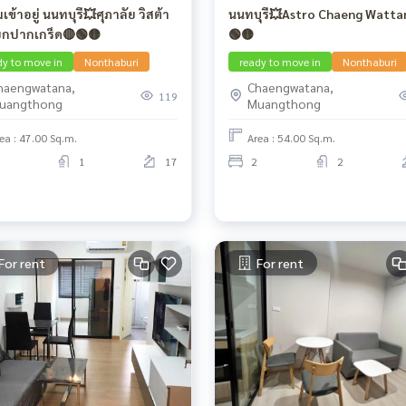
เข้าอยู่ นนทบุรี💥ศุภาลัย วิสต้า
นนทบุรี💥Astro Chaeng Watta
ยกปากเกร็ด🔴🟢🟡
🟢🟡
dy to move in
Nonthaburi
ready to move in
Nonthaburi
haengwatana,
Chaengwatana,
119
uangthong
Muangthong
ea : 47.00 Sq.m.
Area : 54.00 Sq.m.
1
17
2
2
For rent
For rent