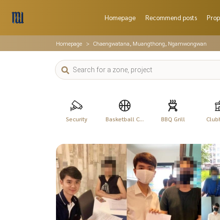
Homepage
Recommend posts
Prop
Homepage
Chaengwatana, Muangthong, Ngamwongwan
Security
Basketball C...
BBQ Grill
Club