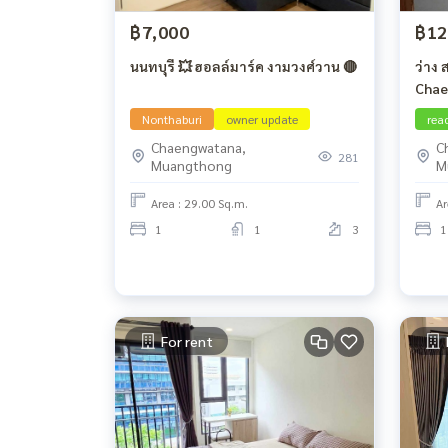
฿7,000
฿12
นนทบุรี 💥 ฮอลล์มาร์ค งามวงศ์วาน 🔴
ว่าง 
Chae
Nonthaburi
owner update
rea
Chaengwatana,
C
281
Muangthong
M
Area : 29.00 Sq.m.
Ar
1
1
3
1
For rent