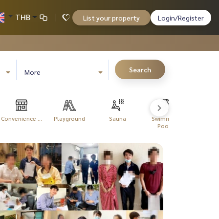
THB
List your property
Login/Register
Search
More
Convenience ...
Playground
Sauna
Swimming
Tennis C
Poo...