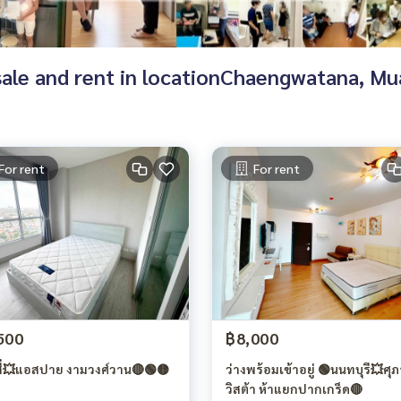
or sale and rent in locationChaengwatana
For rent
For rent
500
฿8,000
สี่💥แอสปาย งามวงศ์วาน🔴🟢🟡
ว่างพร้อมเข้าอยู่ 🟢นนทบุรี💥ศุภ
วิสต้า ห้าแยกปากเกร็ด🔴