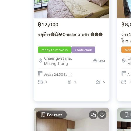
฿12,000
฿8,
จตุจักร🔴💥💎Oneder เกษตร 🔴🟢🟡
ว่าง 1 ก.ย. 2569 🔴นนทบุรี 💥 แอท
โมซ 
ready to move in
Chatuchak
Non
Chaengwatana,
C
494
Muangthong
M
Area : 24.50 Sq.m.
Ar
1
1
5
S
For rent