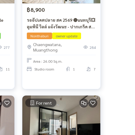
฿8,900
le
รออัปเดตปลาย สค 2569 🔴นนทบุรี💥
ลุมพินี วิลล์ แจ้งวัฒนะ - ปากเกร็ด ส
เตชั่น
Nonthaburi
owner update
Chaengwatana,
277
284
Muangthong
Area : 26.00 Sq.m.
11
Studio room
1
7
For rent