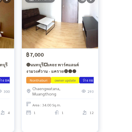
฿7,000
บุรี
🔴นนทบุรี💥เดอะ พาร์คแลนด์
งามวงศ์วาน - แคราย🔴🟡🟢
ว่าง ธค 69
Nonthaburi
owner update
ว่าง กย 69
Chaengwatana,
300
293
Muangthong
Area : 34.00 Sq.m.
4
1
1
12