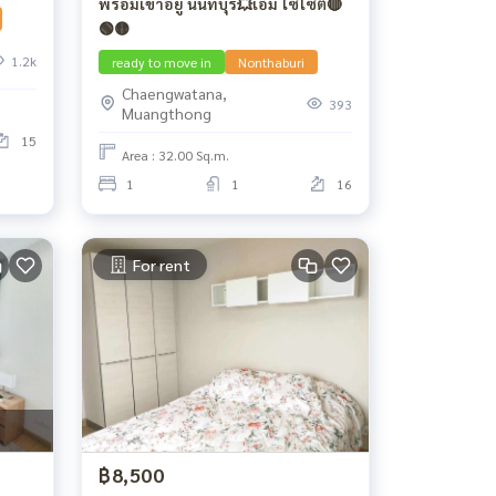
พร้อมเข้าอยู่ นนทบุรี💥เอ็ม โซไซตี้🔴
🟢🟡
1.2k
ready to move in
Nonthaburi
Chaengwatana,
393
Muangthong
15
Area : 32.00 Sq.m.
1
1
16
For rent
฿8,500