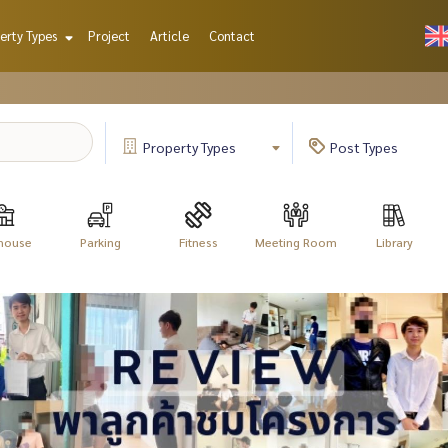
erty Types
Project
Article
Contact
Property
Types
Post
Types
house
Parking
Fitness
Meeting Room
Library