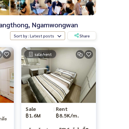
, Muangthong, Ngamwongwan
Sort by : Latest posts
Share
sale/rent
Sale
|
Rent
฿1.6M
฿8.5K/m.
าลัย