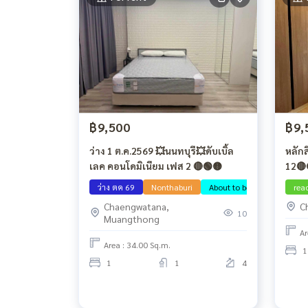
฿9,500
฿9,
ว่าง 1 ต.ค.2569 💥นนทบุรี💥ดับเบิ้ล
หลักส
เลค คอนโดมิเนียม เฟส 2 🔴🟢🟡
12🔴
ว่าง ตค 69
Nonthaburi
About to be free
rea
Chaengwatana,
C
10
Muangthong
Ar
Area : 34.00 Sq.m.
1
1
1
4