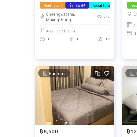
Nonthaburi
ว่าง สค 69
About to be free
rea
Chaengwatana,
C
247
Muangthong
Ar
Area : 35.61 Sq.m.
1
1
1
19
For rent
฿8,500
฿12