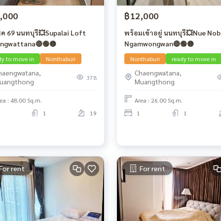
,000
฿12,000
สค 69 นนทบุรี💥Supalai Loft
พร้อมเข้าอยู่ นนทบุรี💥Nue Nob
ngwattana🔴🟢🟡
Ngamwongwan🔴🟢🟡
dy to move in
Nonthaburi
Nonthaburi
ready to move in
haengwatana,
Chaengwatana,
378
uangthong
Muangthong
ea : 48.00 Sq.m.
Area : 26.00 Sq.m.
1
19
1
1
For rent
For rent