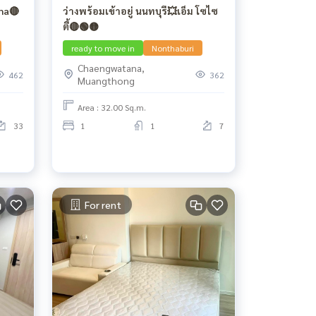
na🔴
ว่างพร้อมเข้าอยู่ นนทบุรี💥เอ็ม โซไซ
ตี้🔴🟢🟡
ready to move in
Nonthaburi
Chaengwatana,
462
362
Muangthong
Area : 32.00 Sq.m.
33
1
1
7
For rent