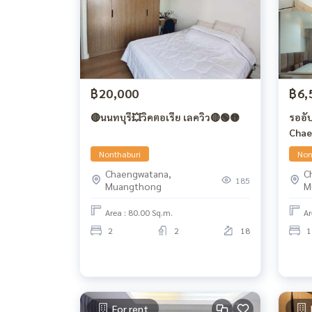
฿20,000
฿6,
🔴นนทบุรี💥วิคตอเรีย เลควิว🔴🟢🟡
รออัป
Chae
Nonthaburi
Non
Chaengwatana,
C
185
Muangthong
M
Area : 80.00 Sq.m.
Ar
2
2
18
1
For rent