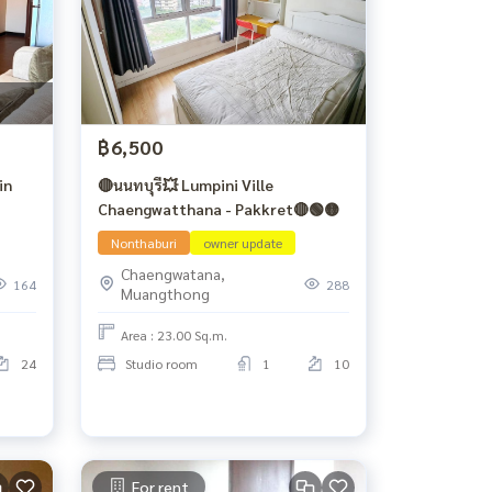
฿6,500
in
🔴นนทบุรี💥 Lumpini Ville
Chaengwatthana - Pakkret🔴🟢🟡
Nonthaburi
owner update
Chaengwatana,
164
288
Muangthong
Area : 23.00 Sq.m.
24
Studio room
1
10
For rent