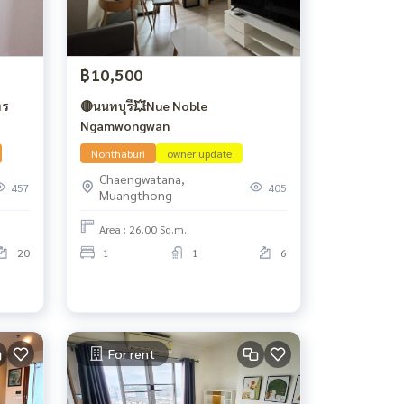
฿10,500
ทร
🔴นนทบุรี💥Nue Noble
Ngamwongwan
Nonthaburi
owner update
Chaengwatana,
457
405
Muangthong
Area : 26.00 Sq.m.
20
1
1
6
For rent