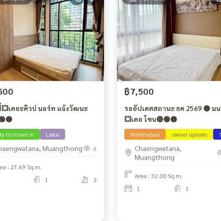
500
฿7,500
ี่💥เดอะคิวบ์ นอร์ท แจ้งวัฒนะ
รออัปเดตสถานะ ธค 2569 🟡 นนท
🟢🟡
💥เดอ โซน🔴🟢🟡
dy to move in
Laksi
Nonthaburi
owner update
haengwatana, Muangthong
Chaengwatana,
6
Muangthong
ea : 27.69 Sq.m.
Area : 32.00 Sq.m.
1
2
1
1