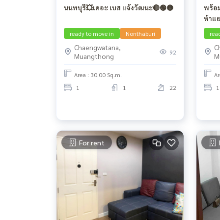
นนทบุรี💥เดอะ เบส แจ้งวัฒนะ🔴🟢🟡
พร้อม
ห้าแ
ready to move in
Nonthaburi
rea
Chaengwatana,
C
92
Muangthong
M
Area : 30.00 Sq.m.
Ar
1
1
22
1
For rent