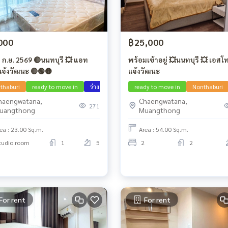
000
฿25,000
พร้อมเข้าอยู่ 💥นนทบุรี 💥 เอสโ
แจ้งวัฒนะ 🔴🟢🟡
แจ้งวัฒนะ
thaburi
ready to move in
ว่าง กย 69
ready to move in
Nonthaburi
haengwatana,
Chaengwatana,
271
uangthong
Muangthong
ea : 23.00 Sq.m.
Area : 54.00 Sq.m.
tudio room
1
5
2
2
For rent
For rent