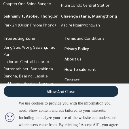
Chapter One Shine Bangpo
Plum Condo Central Station
Sukhumvit, Asoke, Thonglor
Chaengwatana, Muangthong
Park 24 (Origin Phrom Phong)
Aspire Ngamwongwan
Interesting Zone
Terms and Conditions
Bang Sue, Wong Sawang, Tao
Privacy Policy
Pun
About us
Ladprao, Central Ladprao
Rattanathibet, Sanambinna
How to sale-rent
Bangna, Bearing, Lasalle
Contact
Sukhumvit, Asoke, Thonglor
Rama9, Petchburi, RCA
Allow And Close
Witthayu, Chidlom, Langsuan,
We use cookies to provide you with the information you
Ploenchit
need. Show content and ads tailored to your interests.
Chaengwatana, Muangthong
2
people are viewing
Including to analyze your use of the website and understand
where users come from. By clicking "Accept All", you agree
Sold Out