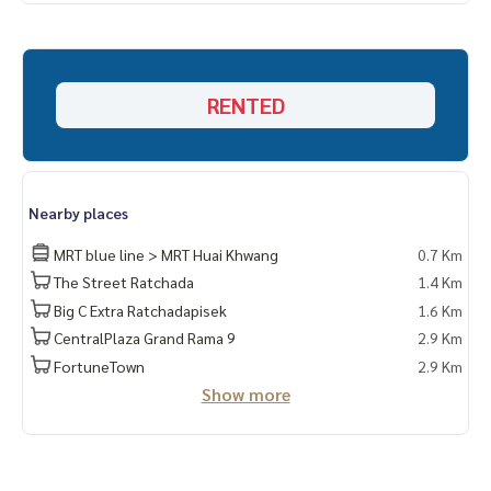
ไมโครเวฟ 2 ระบบ สามารถย่างและอุ่นอาหารพร้อมกันได้ในตัว
เตาไฟฟ้า
กาน้ำไฟฟ้า
เตียง pocket spring 5 ฟุต นอนสบายมาก
RENTED
เครื่องซักผ้าซัมซุง 8 KG ซักผ้านวมได้
ประตู digital door lock
มีระบบลำโพง bluetooth ติดผนัง
Nearby places
รับฝาก ขาย-เช่า คอนโด บ้าน ที่ดิน อสังหาริมทรัพย์ ครับ
MRT blue line > MRT Huai Khwang
0.7 Km
The Street Ratchada
1.4 Km
Big C Extra Ratchadapisek
1.6 Km
CentralPlaza Grand Rama 9
2.9 Km
FortuneTown
2.9 Km
Show more