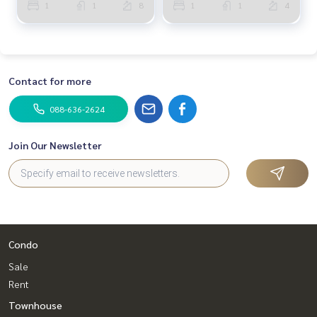
1
1
8
1
1
4
Contact for more
088-636-2624
Join Our Newsletter
Condo
Sale
Rent
Townhouse