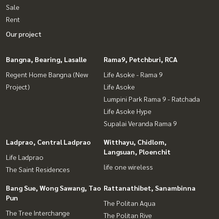
Sale
Rent
Our project
Bangna, Bearing, Lasalle
Rama9, Petchburi, RCA
Regent Home Bangna (New
Life Asoke - Rama 9
Project)
Life Asoke
Lumpini Park Rama 9 - Ratchada
Life Asoke Hype
Supalai Veranda Rama 9
Ladprao, Central Ladprao
Witthayu, Chidlom,
Langsuan, Ploenchit
Life Ladprao
life one wireless
The Saint Residences
Bang Sue, Wong Sawang, Tao
Rattanathibet, Sanambinna
Pun
The Politan Aqua
The Tree Interchange
The Politan Rive