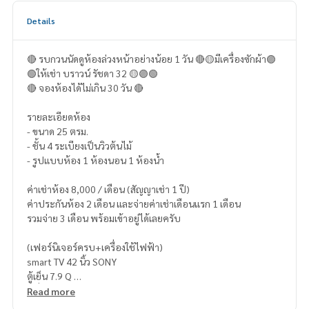
Details
🔴 รบกวนนัดดูห้องล่วงหน้าอย่างน้อย 1 วัน 🔴🟡มีเครื่องซักผ้า🟣
🟢ให้เช่า บราวน์ รัชดา 32 🟡🟣🟢
🔴 จองห้องได้ไม่เกิน 30 วัน 🔴
รายละเอียดห้อง
- ขนาด 25 ตรม.
- ชั้น 4 ระเบียงเป็นวิวต้นไม้
- รูปแบบห้อง 1 ห้องนอน 1 ห้องน้ำ
ค่าเช่าห้อง 8,000 / เดือน (สัญญาเช่า 1 ปี)
ค่าประกันห้อง 2 เดือน และจ่ายค่าเช่าเดือนแรก 1 เดือน
รวมจ่าย 3 เดือน พร้อมเข้าอยู่ได้เลยครับ
(เฟอร์นิเจอร์ครบ+เครื่องใช้ไฟฟ้า)
smart TV 42 นิ้ว SONY
ตู้เย็น 7.9 Q
เครื่องทำน้ำอุ่น
Read more
ที่ดูดควัน